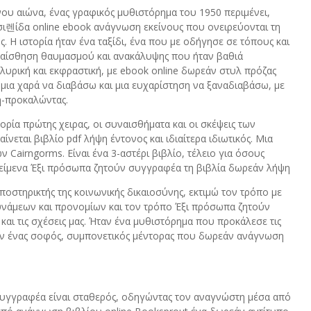
νου αιώνα, ένας γραφικός μυθιστόρημα του 1950 περιμένει,
σι렌ίδα online ebook ανάγνωση εκείνους που ονειρεύονται τη
. Η ιστορία ήταν ένα ταξίδι, ένα που με οδήγησε σε τόπους και
 αίσθηση θαυμασμού και ανακάλυψης που ήταν βαθιά
 λυρική και εκφραστική, με ebook online δωρεάν στυλ πρόζας
ο μια χαρά να διαβάσω και μια ευχαρίστηση να ξαναδιαβάσω, με
η-προκαλώντας.
ορία πρώτης χειρας, οι συναισθήματα και οι σκέψεις των
νεται βιβλίο pdf λήψη έντονος και ιδιαίτερα ιδιωτικός. Μια
 Cairngorms. Είναι ένα 3-αστέρι βιβλίο, τέλειο για όσους
ίμενα Έξι πρόσωπα ζητούν συγγραφέα τη βιβλία δωρεάν λήψη
υποστηρικτής της κοινωνικής δικαιοσύνης, εκτιμώ τον τρόπο με
δυνάμεων και προνομίων και τον τρόπο Έξι πρόσωπα ζητούν
και τις σχέσεις μας. Ήταν ένα μυθιστόρημα που προκάλεσε τις
σαν ένας σοφός, συμπονετικός μέντορας που δωρεάν ανάγνωση
 συγγραφέα είναι σταθερός, οδηγώντας τον αναγνώστη μέσα από