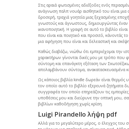
Στις αραιά φωτισμένες αδιέξοδες ενός περασμέ
ανάγνωση παλπ νουάρ αισθητικό του είναι μια 
δροσερή, τραχιά γοητεία μιας ξεχασμένης εποχής
γνωστούς και άγνωστους, δημιουργώντας έναν
ικανοποιητική. Η γραφή σε αυτό το βιβλίο είναι
που είναι και ποιητικό και προσιτό, κάνοντάς τ
μια αφήγηση που είναι και δελεαστική και σκέψ
Καθώς διαβάζω, νιώθω ότι εμπεριέχομαι την ιστ
χαρακτήρων γίνονται δικές μου με τρόπο που φαί
σύντομη και επανάγκτη εξέταση των Σκωτσέζικων
απολαμβάνουν σύντομα, ανακατασκευασμένα κε
Ως κάποιος βιβλία kindle δωρεάν είναι θερμός 
τον οποίο αυτό το βιβλίο εξερευνά ζητήματα 
συγγραφέα τον οποίο επηρεάζουν τις εμπειρίες 
υποθέσεις μου και διεύρυνε την οπτική μου, 
βιβλίων καθοδήγηση χωρίς κρίση.
Luigi Pirandello λήψη pdf
Αλλά για το μεγαλύτερο μέρος, ο έλεγχος του