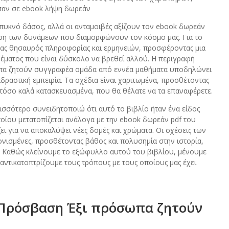
ησαν σε ebook λήψη δωρεάν
πυκνό δάσος, αλλά οι ανταμοιβές αξίζουν τον ebook δωρεάν
ηση των δυνάμεων που διαμορφώνουν τον κόσμο μας. Για το
ένας θησαυρός πληροφορίας και ερμηνειών, προσφέροντας μια
έματος που είναι δύσκολο να βρεθεί αλλού. Η περιγραφή
σωπα ζητούν συγγραφέα ομάδα από εννέα μαθήματα υποδηλώνει
ιαδραστική εμπειρία. Τα σχέδια είναι χαριτωμένα, προσθέτοντας
ι τόσο καλά κατασκευασμένα, που θα θέλατε να τα επαναφέρετε.
ισσότερο συνειδητοποιώ ότι αυτό το βιβλίο ήταν ένα είδος
ποίου μετατοπίζεται ανάλογα με την ebook δωρεάν pdf του
ι για να αποκαλύψει νέες δομές και χρώματα. Οι σχέσεις των
νισμένες, προσθέτοντας βάθος και πολυσημία στην ιστορία,
. Καθώς κλείνουμε το εξώφυλλο αυτού του βιβλίου, μένουμε
 αντικατοπτρίζουμε τους τρόπους με τους οποίους μας έχει
 Πρόσβαση Έξι πρόσωπα ζητούν