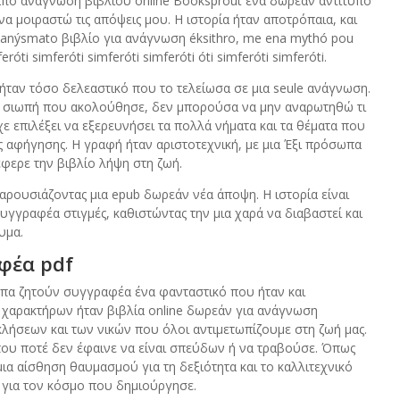
 από ανάγνωση βιβλίου online Booksprout ένα δωρεάν αντίτυπο
 μοιραστώ τις απόψεις μου. Η ιστορία ήταν αποτρόπαια, και
dianýsmato βιβλίο για ανάγνωση éksithro, me ena mythó pou
feróti simferóti simferóti simferóti óti simferóti simferóti.
ταν τόσο δελεαστικό που το τελείωσα σε μια seule ανάγνωση.
η σιωπή που ακολούθησε, δεν μπορούσα να μην αναρωτηθώ τι
χε επιλέξει να εξερευνήσει τα πολλά νήματα και τα θέματα που
ς αφήγησης. Η γραφή ήταν αριστοτεχνική, με μια Έξι πρόσωπα
φερε την βιβλίο λήψη στη ζωή.
αρουσιάζοντας μια epub δωρεάν νέα άποψη. Η ιστορία είναι
υγγραφέα στιγμές, καθιστώντας την μια χαρά να διαβαστεί και
υμα.
φέα pdf
σωπα ζητούν συγγραφέα ένα φανταστικό που ήταν και
 χαρακτήρων ήταν βιβλία online δωρεάν για ανάγνωση
λήσεων και των νικών που όλοι αντιμετωπίζουμε στη ζωή μας.
 που ποτέ δεν έφαινε να είναι σπεύδων ή να τραβούσε. Όπως
ια αίσθηση θαυμασμού για τη δεξιότητα και το καλλιτεχνικό
η για τον κόσμο που δημιούργησε.