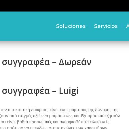
Soluciones
Servicios
A
 συγγραφέα – Δωρεάν
συγγραφέα – Luigi
 την αποκοπτική διάκριση, είναι ένας μάρτυρας της δύναμης της
ίζουν από στιγμές αξιές να μοιραστούν, και Έξι πρόσωπα ζητούν
που είναι βαθιά προσωπικές και αναμφισβήτητα ειλικρινείς.
ι περισσότερο να επενδύω στους αγώνες των χαρακτήρων,