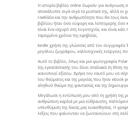
Η ιστορία βιβλίο online δωρεάν για ανάγνωση 
αποκάλυπτε σιγά-σιγά τα μυστικά της, αλλά οι 
глибάδα και την ανθρωπότητα που θα τους έκαν
βιβλίου ήταν όσο εύφορη και λεπτομερής όσο 
είναι ένα ισχυρό στη λογοτεχνία, και είναι κάτ
ταραγμένα χρόνια της εφηβείας.
kindle χρήση της γλώσσας από τον συγγραφέα 
μεγάλου ζωγράφου, καλλιτεχνικές ενέργειες πο
Αυτό το βιβλίο, όπως και μια φωτογραφία Polar
της εγκατάστασής του δίνει σταδιακά τη θέση τ
ικανοποιεί εξίσου. Βρήκα τον εαυτό μου να σέ
του θαύματος και της μαγείας που ήταν ebook 
αληθινό θαύμα της φαντασίας και της δημιουργι
Μεγάλωσε η εντύπωση μου από τη χρήση της μ
ανθρώπινη καρδιά με μια εύθραυστη, παλλόμεν
υπενθύμιση της δικιάς μας ευαισθησίας. Η γραφ
λέξεις που φαίνονταν να ζωντανεύουν στη σελί