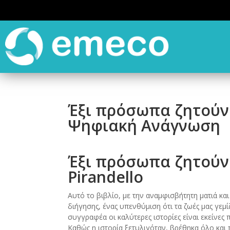
Έξι πρόσωπα ζητούν
Ψηφιακή Ανάγνωση
Έξι πρόσωπα ζητούν 
Pirandello
Αυτό το βιβλίο, με την αναμφισβήτητη ματιά και
διήγησης, ένας υπενθύμιση ότι τα ζωές μας γεμ
συγγραφέα οι καλύτερες ιστορίες είναι εκείνες 
Καθώς η ιστορία ξετυλιγόταν, βρέθηκα όλο κα