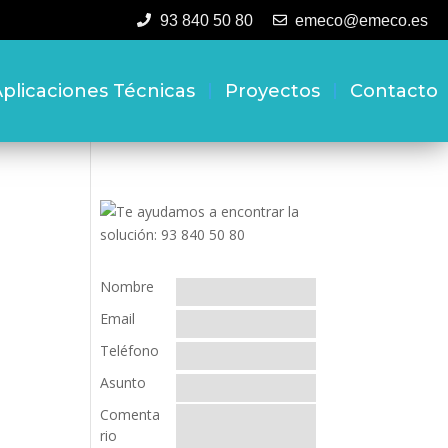
93 840 50 80
emeco@emeco.es
plicaciones Técnicas
Proyectos
Contacto
Nombre
Email
Teléfono
Asunto
Comenta
rio