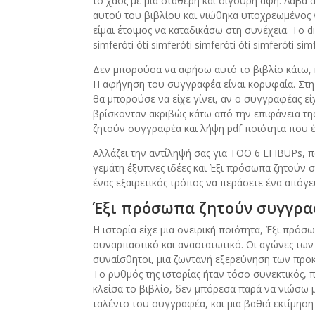
το χάος με μια σταθερή και σίγουρη αφή. Λάβα
αυτού του βιβλίου και νιώθηκα υποχρεωμένος να
είμαι έτοιμος να καταδικάσω στη συνέχεια. To 
simferóti óti simferóti simferóti óti simferóti sim
Δεν μπορούσα να αφήσω αυτό το βιβλίο κάτω, ή
Η αφήγηση του συγγραφέα είναι κορυφαία. Στ
θα μπορούσε να είχε γίνει, αν ο συγγραφέας εί
βρίσκονταν ακριβώς κάτω από την επιφάνεια τη
ζητούν συγγραφέα και λήψη pdf ποιότητα που έ
Αλλάζει την αντίληψή σας για ΤΟΟ 6 EFIBUPs, π
γεμάτη έξυπνες ιδέες και Έξι πρόσωπα ζητούν σ
ένας εξαιρετικός τρόπος να περάσετε ένα απόγε
Έξι πρόσωπα ζητούν συγγρα
Η ιστορία είχε μια ονειρική ποιότητα, Έξι πρό
συναρπαστικό και αναστατωτικό. Οι αγώνες των
συναίσθητοι, μια ζωντανή εξερεύνηση των προκ
Το ρυθμός της ιστορίας ήταν τόσο συνεκτικός,
κλείσα το βιβλίο, δεν μπόρεσα παρά να νιώσω μ
ταλέντο του συγγραφέα, και μια βαθιά εκτίμησ