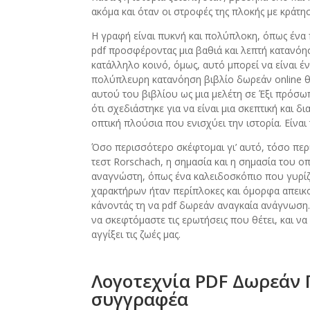
ακόμα και όταν οι στροφές της πλοκής με κράτ
Η γραφή είναι πυκνή και πολύπλοκη, όπως ένα 
pdf προσφέροντας μια βαθιά και λεπτή κατανό
κατάλληλο κοινό, όμως, αυτό μπορεί να είναι 
πολύπλευρη κατανόηση βιβλίο δωρεάν online θ
αυτού του βιβλίου ως μια μελέτη σε Έξι πρό
ότι σχεδιάστηκε για να είναι μια σκεπτική και δ
οπτική πλούσια που ενισχύει την ιστορία. Είνα
Όσο περισσότερο σκέφτομαι γι’ αυτό, τόσο περ
τεστ Rorschach, η σημασία και η σημασία του ο
αναγνώστη, όπως ένα καλειδοσκόπιο που γυρίζε
χαρακτήρων ήταν περίπλοκες και όμορφα απεικο
κάνοντάς τη να pdf δωρεάν αναγκαία ανάγνωση
να σκεφτόμαστε τις ερωτήσεις που θέτει, και να
αγγίξει τις ζωές μας.
Λογοτεχνία PDF Δωρεάν
συγγραφέα