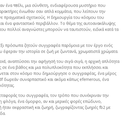
σαν ένα पहέλι, μια σύνθετη, ενδιαφέρουσα μυστήριο που
χαρακτήρες ένιωθαν σαν απλά κομμάτια, που λείπουν την
ε πραγματικά σχετικούς. Η δημιουργία του κόσμου του
και ένα φανταστικό περιβάλλον. Το θέμα της αυτοανακάλυψης
ι που πολλοί αναγνώστες μπορούν να ταυτιστούν, ειδικά κατά τα
Έξι πρόσωπα ζητούν συγγραφέα παρόμοια με τον έργο ενός
υ έφεραν την ιστορία σε ζωή με ζωντανά, χρωματιστά χρώματα.
oid, αναπτύσσει την αφήγησή του σιγά-σιγά, η αρχική απλότητα
ης σε ένα βάθος και μια πολυπλοκότητα που εκπλήσσει και
ρνεται στον κόσμο που δημιούργησε ο συγγραφέας, ένα μέρος
pdf δωρεάν συναρπαστικό και ακόμα κάπως efemerous, ένα
κότητας.
εταφοράς του συγγραφέα, τον τρόπο που συνέκριναν την
η φλόγα, ένα όμορφο, αν και μερικές φορές επώδυνο,
ή ήταν εκφραστική και ζωηρή, ζωγραφίζοντας ζωηρές fb2 με
δα.