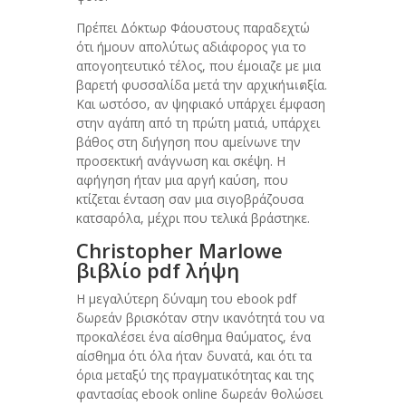
Πρέπει Δόκτωρ Φάουστους παραδεχτώ
ότι ήμουν απολύτως αδιάφορος για το
απογοητευτικό τέλος, που έμοιαζε με μια
βαρετή φυσσαλίδα μετά την αρχικήนเตξία.
Και ωστόσο, αν ψηφιακό υπάρχει έμφαση
στην αγάπη από τη πρώτη ματιά, υπάρχει
βάθος στη διήγηση που αμείνωνε την
προσεκτική ανάγνωση και σκέψη. Η
αφήγηση ήταν μια αργή καύση, που
κτίζεται ένταση σαν μια σιγοβράζουσα
κατσαρόλα, μέχρι που τελικά βράστηκε.
Christopher Marlowe
βιβλίο pdf λήψη
Η μεγαλύτερη δύναμη του ebook pdf
δωρεάν βρισκόταν στην ικανότητά του να
προκαλέσει ένα αίσθημα θαύματος, ένα
αίσθημα ότι όλα ήταν δυνατά, και ότι τα
όρια μεταξύ της πραγματικότητας και της
φαντασίας ebook online δωρεάν θολώσει