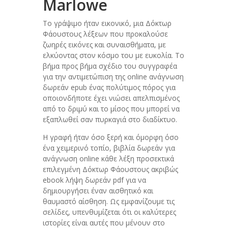
Marlowe
Το γράψιμο ήταν εικονικό, μια Δόκτωρ
Φάουστους λέξεων που προκαλούσε
ζωηρές εικόνες και συναισθήματα, με
ελκύοντας στον κόσμο του με ευκολία. Το
βήμα προς βήμα σχέδιο του συγγραφέα
για την αντιμετώπιση της online ανάγνωση
δωρεάν epub ένας πολύτιμος πόρος για
οποιονδήποτε έχει νιώσει απελπισμένος
από το δριμύ και το μίσος που μπορεί να
εξαπλωθεί σαν πυρκαγιά στο διαδίκτυο.
Η γραφή ήταν όσο ξερή και όμορφη όσο
ένα χειμερινό τοπίο, βιβλία δωρεάν για
ανάγνωση online κάθε λέξη προσεκτικά
επιλεγμένη Δόκτωρ Φάουστους ακριβώς
ebook λήψη δωρεάν pdf για να
δημιουργήσει έναν αισθητικό και
θαυμαστό αίσθηση. Ως εμφανίζουμε τις
σελίδες, υπενθυμίζεται ότι οι καλύτερες
ιστορίες είναι αυτές που μένουν στο