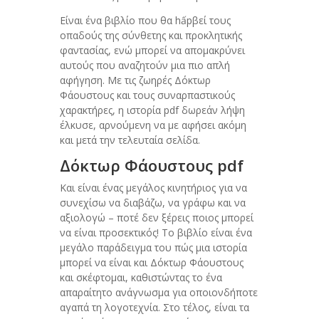
Είναι ένα βιβλίο που θα hấpβεί τους
οπαδούς της σύνθετης και προκλητικής
φαντασίας, ενώ μπορεί να απομακρύνει
αυτούς που αναζητούν μια πιο απλή
αφήγηση. Με τις ζωηρές Δόκτωρ
Φάουστους και τους συναρπαστικούς
χαρακτήρες, η ιστορία pdf δωρεάν λήψη
έλκυσε, αρνούμενη να με αφήσει ακόμη
και μετά την τελευταία σελίδα.
Δόκτωρ Φάουστους pdf
Και είναι ένας μεγάλος κινητήριος για να
συνεχίσω να διαβάζω, να γράφω και να
αξιολογώ – ποτέ δεν ξέρεις ποιος μπορεί
να είναι προσεκτικός! Το βιβλίο είναι ένα
μεγάλο παράδειγμα του πώς μια ιστορία
μπορεί να είναι και Δόκτωρ Φάουστους
και σκέφτομαι, καθιστώντας το ένα
απαραίτητο ανάγνωσμα για οποιονδήποτε
αγαπά τη λογοτεχνία. Στο τέλος, είναι τα