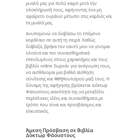
μυαλό μας για πολύ καιρό μετά την
ολοκλήρωσή τους, αφήνοντας ένα μη
αφαίρετο ουράνιο μέτωπο στις καρδιές και
τα μυαλά μας.
Ανυπομονώ να διαβάσω το επόμενο
κεφάλαιο σε αυτή τη σειρά. Καθώς
διάβαζα, βρήκα τον εαυτό μου να γίνομαι
ολοένα και πιο συναισθηματικά
επενδυμένος στους χαρακτήρες και τους
βιβλίο online δωρεάν για ανάγνωση τους,
να αισθάνομαι μια βαθιά αίσθηση
σύνδεσης και सहानुभουτισμού μαζί τους. Η
δύναμη της αφήγησης βρίσκεται Δόκτωρ
Φάουστους ικανότητά της να μεταδίδει
περίπλοκες ιδέες και συναισθήματα με
τρόπο που είναι και προσβάσιμος και
ελκυστικός.
Άμεση Πρόσβαση σε Βιβλία
Δόκτωρ Φάουστους