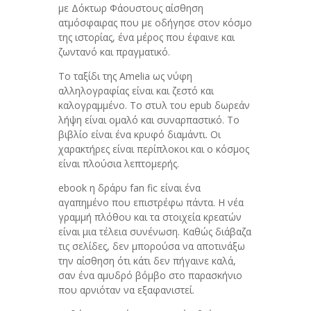
με Δόκτωρ Φάουστους αίσθηση
ατμόσφαιρας που με οδήγησε στον κόσμο
της ιστορίας, ένα μέρος που έφαινε και
ζωντανό και πραγματικό.
Το ταξίδι της Amelia ως νύφη
αλληλογραφίας είναι και ζεστό και
καλογραμμένο. Το στυλ του epub δωρεάν
λήψη είναι ομαλό και συναρπαστικό. Το
βιβλίο είναι ένα κρυφό διαμάντι. Οι
χαρακτήρες είναι περίπλοκοι και ο κόσμος
είναι πλούσια λεπτομερής.
ebook η δράρυ fan fic είναι ένα
αγαπημένο που επιστρέφω πάντα. Η νέα
γραμμή πλόθου και τα στοιχεία κρεατών
είναι μια τέλεια συνένωση. Καθώς διάβαζα
τις σελίδες, δεν μπορούσα να αποτινάξω
την αίσθηση ότι κάτι δεν πήγαινε καλά,
σαν ένα αμυδρό βόμβο στο παρασκήνιο
που αρνιόταν να εξαφανιστεί.