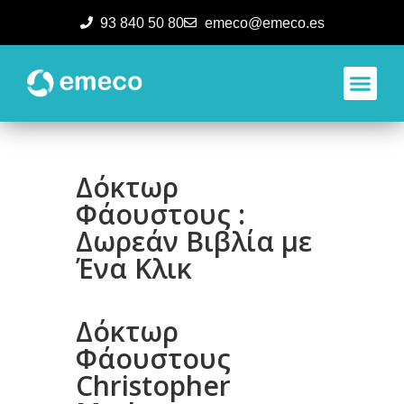
93 840 50 80
emeco@emeco.es
Aplicacione
Δόκτωρ
Φάουστους :
Δωρεάν Βιβλία με
Ένα Κλικ
Δόκτωρ
Φάουστους
Christopher