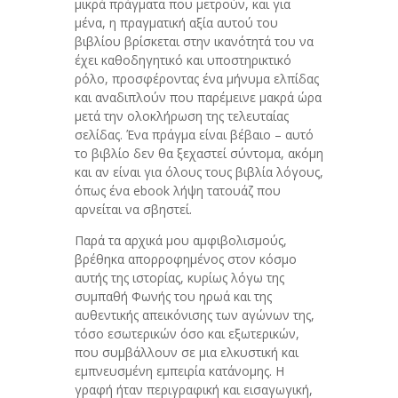
μικρά πράγματα που μετρούν, και για
μένα, η πραγματική αξία αυτού του
βιβλίου βρίσκεται στην ικανότητά του να
έχει καθοδηγητικό και υποστηρικτικό
ρόλο, προσφέροντας ένα μήνυμα ελπίδας
και αναδιπλούν που παρέμεινε μακρά ώρα
μετά την ολοκλήρωση της τελευταίας
σελίδας. Ένα πράγμα είναι βέβαιο – αυτό
το βιβλίο δεν θα ξεχαστεί σύντομα, ακόμη
και αν είναι για όλους τους βιβλία λόγους,
όπως ένα ebook λήψη τατουάζ που
αρνείται να σβηστεί.
Παρά τα αρχικά μου αμφιβολισμούς,
βρέθηκα απορροφημένος στον κόσμο
αυτής της ιστορίας, κυρίως λόγω της
συμπαθή Φωνής του ηρωά και της
αυθεντικής απεικόνισης των αγώνων της,
τόσο εσωτερικών όσο και εξωτερικών,
που συμβάλλουν σε μια ελκυστική και
εμπνευσμένη εμπειρία κατάνομης. Η
γραφή ήταν περιγραφική και εισαγωγική,