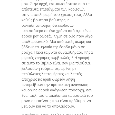
μου. Στην αρχή, εντυπωσιάστηκα από τα
απίστευτα επιτεύγματα των κοριτσιών
στην αποπληρωμή του χρέους τους. Αλλά
καθώς βούτησα βαθύτερα, η
συνειδητοποίηση ότι κέρδισαν
περισσότερα σε ένα χρόνο από ό,τι κάνω
ebook pdf δωρεάν λήψη σε δύο ήταν λίγο
αποθαρρυντικό. Μια από αυτές ακόμη και
ξόδεψε τα μηνιαία της έσοδα μόνο σε
ρούχα. Παρά τα μικτά συναισθήματα, πήρα
μερικές χρήσιμες συμβουλές. * Η γραφή
σε αυτό το βιβλίο είναι σαν μια πλούσια,
βελούδινη τούρτα, στρωμένη με
περίπλοκες λεπτομέρειες και λεπτές
αποχρώσεις epub δωρεάν λήψη
ανταμείβουν την προσεκτική ανάγνωση
και online ebook ανάγνωση προσοχή, σαν
ένα παζλ που αποκαλύπτει τα μυστικά του
μόνο σε εκείνους που είναι πρόθυμοι να
μείνουν και να το απολαύσουν.