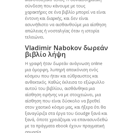
σύνδεση που κάνουμε με τους
χαρακτήρες σε ένα βιβλίο μπορεί να είναι
έντονη και διαρκής, και δεν είναι
ασυνήθιστο να αισθανθούμε μια αίσθηση
απώλειας ή νοσταλγίας όταν η ιστορία
τελειώνει.
Vladimir Nabokov δωρεάν
βιβλίο λήψη
Η γραφή ήταν δωρεάν ανάγνωση online
μια όμορφη, λυπηρή απεικόνιση ενός
κόσμου που ήταν και εύθραυστος και
ανθεκτικός. Καθώς έκλεισα το εξώφυλλο
αυτού του βιβλίου, αισθάνθηκα μια
αίσθηση ειρήνης να με στοιχειώνει, μια
αίσθηση που είναι δύσκολο να βρεθεί
στον χαοτικό κόσμο μας, και ήξερα ότι θα
ξαναγύριζα στα έργα του Goudge ξανά και
ξανά, όποτε χρειάζομαι να επανασυνδεθώ
με τα πράγματα ebook έχουν πραγματική
σημασία.