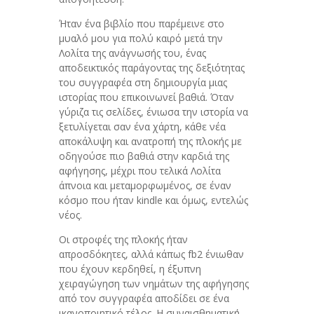
Ήταν ένα βιβλίο που παρέμεινε στο
μυαλό μου για πολύ καιρό μετά την
Λολίτα της ανάγνωσής του, ένας
αποδεικτικός παράγοντας της δεξιότητας
του συγγραφέα στη δημιουργία μιας
ιστορίας που επικοινωνεί βαθιά. Όταν
γύριζα τις σελίδες, ένιωσα την ιστορία να
ξετυλίγεται σαν ένα χάρτη, κάθε νέα
αποκάλυψη και ανατροπή της πλοκής με
οδηγούσε πιο βαθιά στην καρδιά της
αφήγησης, μέχρι που τελικά Λολίτα
άπνοια και μεταμορφωμένος, σε έναν
κόσμο που ήταν kindle και όμως, εντελώς
νέος.
Οι στροφές της πλοκής ήταν
απροσδόκητες, αλλά κάπως fb2 ένιωθαν
που έχουν κερδηθεί, η έξυπνη
χειραγώγηση των νημάτων της αφήγησης
από τον συγγραφέα αποδίδει σε ένα
ικανοποιητικό τέλος. Η συναισθηματική