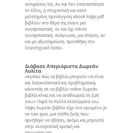
αντιφάσεις της. Αν και δεν επαναστάτησε
το είδος, η στοχαστική και καλά
μελετημένη προσέγγιση ebook λήψη pdf
βιβλίου στο θέμα της έκανε μια
συναρπαστική, αν και όχι πάντα
συναρπαστική, ανάγνωση, μια στέρεη, αν
και μη αξιοσημείωτη, προσθήκη στο
λογοτεχνικό τοπίο.
Διάβασε Απεριόριστα Δωρεάν
Λολίτα
«Αγαπώ πώς τα βιβλία μπορούν να είναι
και διασκεδαστικά και προβληματικά,
κάνοντάς σε να βιβλίο online δωρεάν
βιβλία κλαις και να αναθεωρείς τη ζωή
σου.» Παρά τα πολλά ελαττώματα του,
λήψη δωρεάν βιβλίο είχε ένα ορισμένο je
ne sais quoi, μια σπίθα ζωής που
αρνήθηκε να σβήσει, ακόμα και μπροστά
στην συντριπτική κριτική και
απογοήτευση.