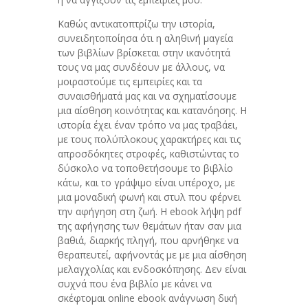
Καθώς αντικατοπτρίζω την ιστορία,
συνειδητοποίησα ότι η αληθινή μαγεία
των βιβλίων βρίσκεται στην ικανότητά
τους να μας συνδέουν με άλλους, να
μοιραστούμε τις εμπειρίες και τα
συναισθήματά μας και να σχηματίσουμε
μια αίσθηση κοινότητας και κατανόησης. Η
ιστορία έχει έναν τρόπο να μας τραβάει,
με τους πολύπλοκους χαρακτήρες και τις
απροσδόκητες στροφές, καθιστώντας το
δύσκολο να τοποθετήσουμε το βιβλίο
κάτω, και το γράψιμο είναι υπέροχο, με
μια μοναδική φωνή και στυλ που φέρνει
την αφήγηση στη ζωή. Η ebook λήψη pdf
της αφήγησης των θεμάτων ήταν σαν μια
βαθιά, διαρκής πληγή, που αρνήθηκε να
θεραπευτεί, αφήνοντάς με με μια αίσθηση
μελαγχολίας και ενδοσκόπησης. Δεν είναι
συχνά που ένα βιβλίο με κάνει να
σκέφτομαι online ebook ανάγνωση δική