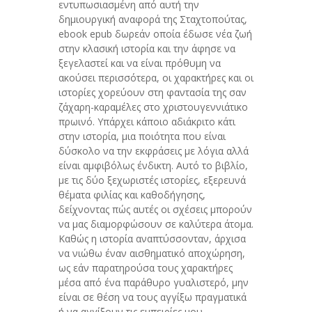
εντυπωσιασμένη από αυτή την
δημιουργική αναφορά της Σταχτοπούτας,
ebook epub δωρεάν οποία έδωσε νέα ζωή
στην κλασική ιστορία και την άφησε να
ξεγελαστεί και να είναι πρόθυμη να
ακούσει περισσότερα, οι χαρακτήρες και οι
ιστορίες χορεύουν στη φαντασία της σαν
ζάχαρη-καραμέλες στο χριστουγεννιάτικο
πρωινό. Υπάρχει κάποιο αδιάκριτο κάτι
στην ιστορία, μια ποιότητα που είναι
δύσκολο να την εκφράσεις με λόγια αλλά
είναι αμφιβόλως ένδικτη. Αυτό το βιβλίο,
με τις δύο ξεχωριστές ιστορίες, εξερευνά
θέματα φιλίας και καθοδήγησης,
δείχνοντας πώς αυτές οι σχέσεις μπορούν
να μας διαμορφώσουν σε καλύτερα άτομα.
Καθώς η ιστορία αναπτύσσονταν, άρχισα
να νιώθω έναν αισθηματικό αποχώρηση,
ως εάν παρατηρούσα τους χαρακτήρες
μέσα από ένα παράθυρο γυαλιστερό, μην
είναι σε θέση να τους αγγίξω πραγματικά
ή να αγγίξουν τις εμπειρίες μου.