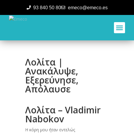
93 840 50 80
emeco@emeco.es
Aplicacione
Λολίτα |
Ανακάλυψε,
Εξερεύνησε,
Απόλαυσε
Λολίτα – Vladimir
Nabokov
Η κόρη μου ήταν εντελώς