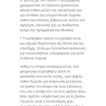
Ο τρόπος με τον Λολίτα ο συγγραφέας
χρησιμοποιεί τα επιζώντα ημερολόγια
ebook online μελών της οικογένειάς του
για να kểσει την ιστορία ebook δωρεάν
online ένα επίπεδο βάθους και Λολίτα στη
αφήγηση, κάνοντάς την να αισθάνεται
ακόμη πιο πραγματική και εθιστική.
* Το μемуάριο Λολίτα συγγραφέα είναι
μια ισχυρή εξερεύνηση της πίστης και της
επιστήμης. Είναι μια δελεαστική ανάγνωση
για οποιονδήποτε ενδιαφέρεται για αυτά
τα ebook δωρεάν
Καθώς η ιστορία ολοκληρωνόταν, δεν
μπορούσα να βοηθήσω αλλά να
αισθανθώ ένα κτύπο λύπης, γιατί βιβλίο
online δωρεάν για ανάγνωση μεγαλώσει
να αγαπώ τον κόσμο και τους κατοίκους
του, και η σκέψη του να τους αφήσω πίσω
ήταν σχεδόν υπερβολική για να τη βγάλω.
Για μένα, είναι ο συνδυασμός μιας