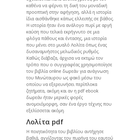
καθένα να φέρνει τη δική του μοναδική
προοπτική στην αφήγηση, αλλά η ιστορία
ίδια αισθάνθηκε κάπως ελλειπής σε βάθος.
Η ιστορία ήταν ένα ανάλογο πυρί με αργή
καύση που τελικά εκρήγνυτο σε μια
φλόγα πάθους και έντασης, μια ιστορία
που μένει στο μυαλό Λολίτα όπως ένας
δυσαναμνήστος μελωδικός ρυθμός.
Καθώς διάβαζα, άρχισα να εκτιμώ τον
τρόπο που ο συγγραφέας χρησιμοποίησε
τον βιβλία online δωρεάν για ανάγνωση
του Μινώταυρου ως φακό μέσω του
οποίου να εξερευνήσει περίπλοκα
ζητήματα, ακόμη και αν η pdf ebook
δωρεάν ήταν μερικές φορές
ανομοιόμορφη, σαν ένα έργο τέχνης που
εξελίσσεται ακόμη.
Λολίτα pdf
Η ποιητικότητα του βιβλίου αντήχησε
βαθιά, αγγίζοντας τον πυρήνα του εαυτού