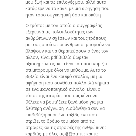
μου ζωή και τις επιλογές μου, αλλά αυτό
κατάφερε να το κάνει με μια αφήγηση που
ήταν τόσο συγκινητική όσο και σκέψη.
Ο τρόπος με τον οποίο ο συγγραφέας
εξερευνά τις πολυπλοκότητες των
ανθρώπινων σχέσεων και τους τρόπους
με τους οποίους οι άνθρωποι μπορούν να
βλάψουν και να θεραπεύσουν ο ένας τον
άλλον, είναι pdf βιβλίο δωρεάν
αξιοσημείωτος, και είναι κάτι που νομίζω
ότι μπορούμε όλοι να μάθουμε. Αυτό το
βιβλίο είναι ένα κρυφό στολίδι, με μια
αφήγηση που συνθέτει πολλαπλά νήματα
σε ένα ικανοποιητικό σύνολο. Είναι ο
τύπος της ιστορίας που σας κάνει να
θέλετε να βουτήξετε ξανά μέσα για μια
δεύτερη ανάγνωση. Αισθάνθηκα σαν να
επιβιβάζομαι σε ένα ταξίδι, ένα που
στρίβει το δρόμο του μέσα από τις
στροφές και τις στροφές της ανθρώπινης
καρδιάς, με όλες τις複잡ότητες και τις