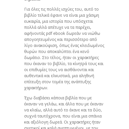
Για όλες τις πολλές ισχύες του, αυτό το
βιβλίο τελικά έφανε να είναι μια χάσιμη
ευκαιρία, μια ιστορία που υπόσχεται
πολλά αλλά απέτυχε να τα παρέχει,
αφήνοντάς pdf ebook δωρεάν να νιώθω
απογοητευμένος και περισσότερο από
λίγο ανακούφιση, όπως ένας κλειδωμένος
θυρών που αποκαλύπτει ένα κενό
δωμάτιο. Στο τέλος, ήταν οι χαρακτήρες
που έκαναν το βιβλίο, τα κίνητρά τους και
οι επιθυμίες τους να αισθάνονται και
αυθεντικά και ελκυστικά, μια αληθινή
επίτευξη στον τομέα της ανάπτυξης
χαρακτήρων.
Έχω διαβάσει κάποια βιβλία που με
έκαναν να γελάω, και άλλα που με έκαναν
να κλαίω, αλλά αυτό το έκανε και τα δύο,
συχνά ταυτόχρονα, που είναι μια σπάνια
και αξιόλογη δωρεά. Οι χαρακτήρες ήταν
σχετικοί και καλά ανεπτυγμένοι, με τον