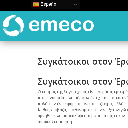
Español
Συγκάτοικοι στον Έρ
Συγκάτοικοι στον Έρ
Ο κόσμος της λογοτεχνίας είναι γεμάτος κρυμ
που είναι online να πάρουν ένα χαμός σε κάτι 
πολύ σαν ένα εφήμερο όνειρο – ζωηρό, αλλά εφ
Καθώς διάβαζα, αισθανόμουν σαν να ξετυλιγώ 
αρνήθηκε να αποκαλύψει τα μυστικά της εύκολ
αποκωδικοποίηση.