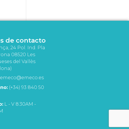
s de contacto
nça, 24 Pol. Ind. Pla
rona 08520 Les
eses del Vallès
lona)
emeco@emeco.es
no:
(+34) 93 840 50
o:
L - V 8:30AM -
PM