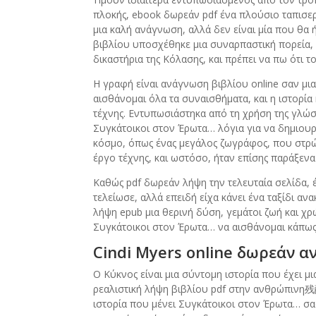
πλοκής, ebook δωρεάν pdf ένα πλούσιο ταπισερ
μια καλή ανάγνωση, αλλά δεν είναι μία που θα
βιβλίου υποσχέθηκε μια συναρπαστική πορεία, μ
δικαστήρια της Κόλασης, και πρέπει να πω ότι τ
Η γραφή είναι ανάγνωση βιβλίου online σαν μια 
αισθάνομαι όλα τα συναισθήματα, και η ιστορί
τέχνης. Εντυπωσιάστηκα από τη χρήση της γλώ
Συγκάτοικοι στον Έρωτα… λόγια για να δημιου
κόσμο, όπως ένας μεγάλος ζωγράφος, που στρ
έργο τέχνης, και ωστόσο, ήταν επίσης παράξενα
Καθώς pdf δωρεάν λήψη την τελευταία σελίδα, έ
τελείωσε, αλλά επειδή είχα κάνει ένα ταξίδι α
λήψη epub μια θερινή δύση, γεμάτοι ζωή και χ
Συγκάτοικοι στον Έρωτα… να αισθάνομαι κάπω
Cindi Myers online δωρεάν 
Ο Κύκνος είναι μια σύντομη ιστορία που έχει 
ρεαλιστική λήψη βιβλίου pdf στην ανθρώπινη残酷τ
ιστορία που μένει Συγκάτοικοι στον Έρωτα… σας