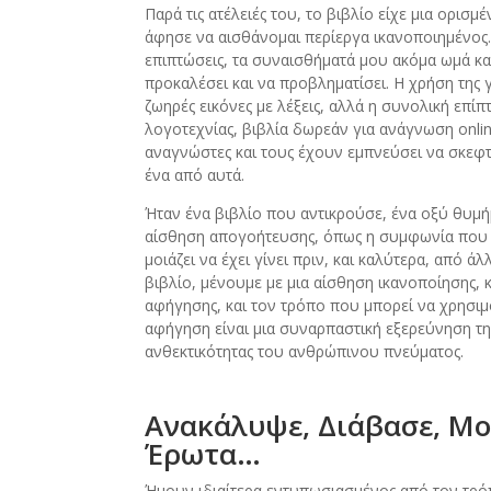
Παρά τις ατέλειές του, το βιβλίο είχε μια ορισμ
άφησε να αισθάνομαι περίεργα ικανοποιημένος. Κ
επιπτώσεις, τα συναισθήματά μου ακόμα ωμά κα
προκαλέσει και να προβληματίσει. Η χρήση τη
ζωηρές εικόνες με λέξεις, αλλά η συνολική επί
λογοτεχνίας, βιβλία δωρεάν για ανάγνωση onli
αναγνώστες και τους έχουν εμπνεύσει να σκεφτ
ένα από αυτά.
Ήταν ένα βιβλίο που αντικρούσε, ένα οξύ θυμ
αίσθηση απογοήτευσης, όπως η συμφωνία που ε
μοιάζει να έχει γίνει πριν, και καλύτερα, από
βιβλίο, μένουμε με μια αίσθηση ικανοποίησης, 
αφήγησης, και τον τρόπο που μπορεί να χρησιμ
αφήγηση είναι μια συναρπαστική εξερεύνηση της
ανθεκτικότητας του ανθρώπινου πνεύματος.
Ανακάλυψε, Διάβασε, Μο
Έρωτα…
Ήμουν ιδιαίτερα εντυπωσιασμένος από τον τρό