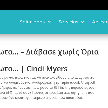
Soluciones
Servicios
Aplica
ωτα… – Διάβασε χωρίς Όρια
ωτα… | Cindi Myers
μένα μαγιά, περιμένοντας να ανακαλυφθούν από αναγνώστες
νέο και αναμενόμενο. Αναδρομικά, η εμπειρία ebook λήψη pdf
ήμερο, αφήνοντας πίσω μόνο το 微 hint της παρουσίας του.
ένα 퍼즐, αργά συνθέτοντας τα κομμάτια μιας αφήγησης που
α, σαν ένα κρυπτογραφημένο μήνυμα που απαιτούσε