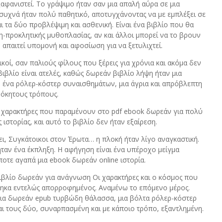
ξαφανιστεί. Το γράψιμο ήταν σαν μια απαλή αύρα σε μια
ά συχνά ήταν πολύ παθητικό, αποτυγχάνοντας να με εμπλέξει σε
 τα δύο προβλέψιμη και ασθενική. Είναι ένα βιβλίο που θα
-προκλητικής μυθοπλασίας, αν και άλλοι μπορεί να το βρουν
απαιτεί υπομονή και αφοσίωση για να ξετυλιχτεί.
ικοί, σαν παλιούς φίλους που ξέρεις για χρόνια και ακόμα δεν
 βιβλίο είναι ατελές, καθώς δωρεάν βιβλίο λήψη ήταν μια
 ένα ρόλερ-κόστερ συναισθημάτων, μια άγρια και απρόβλεπτη
δόκητους τρόπους.
ν χαρακτήρες που παραμένουν στο pdf ebook δωρεάν για πολύ
 ιστορίας, και αυτό το βιβλίο δεν ήταν εξαίρεση.
ι, Συγκάτοικοι στον Έρωτα… η πλοκή ήταν λίγο αναγκαστική.
ταν ένα έκπληξη. Η αφήγηση είναι ένα υπέροχο μείγμα
ποτε αγαπά μια ebook δωρεάν online ιστορία.
βλίο δωρεάν για ανάγνωση Οι χαρακτήρες και ο κόσμος που
θηκα εντελώς απορροφημένος. Αναμένω το επόμενο μέρος.
μια δωρεάν epub τυρβώδη θάλασσα, μια βόλτα ρόλερ-κόστερ
ι τους δύο, συναρπασμένη και με κάποιο τρόπο, εξαντλημένη.