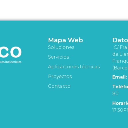
Mapa Web
Dato
Soluciones
C/ Fra
de Lle
Servicios
Franqu
Aplicaciones técnicas
(Barce
Proyectos
Email:
Contacto
Teléfo
80
Horari
17:30