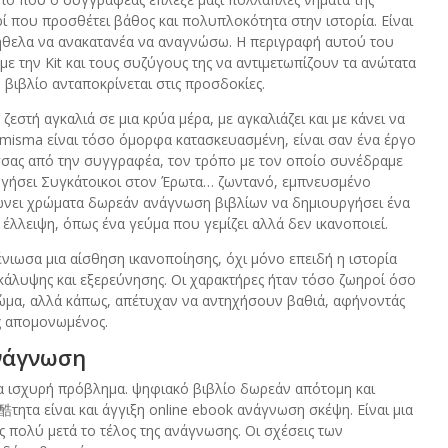
ί που προσθέτει βάθος και πολυπλοκότητα στην ιστορία. Είναι
 ήθελα να ανακατανέα να αναγνώσω. Η περιγραφή αυτού του
ε την Kit και τους συζύγους της να αντιμετωπίζουν τα ανώτατα
ο βιβλίο ανταποκρίνεται στις προσδοκίες.
ζεστή αγκαλιά σε μια κρύα μέρα, με αγκαλιάζει και με κάνει να
α misma είναι τόσο όμορφα κατασκευασμένη, είναι σαν ένα έργο
σσας από την συγγραφέα, τον τρόπο με τον οποίο συνέδραμε
ργήσει Συγκάτοικοι στον Έρωτα… ζωντανό, εμπνευσμένο
ώνει χρώματα δωρεάν ανάγνωση βιβλίων να δημιουργήσει ένα
 έλλειψη, όπως ένα γεύμα που γεμίζει αλλά δεν ικανοποιεί.
νιωσα μια αίσθηση ικανοποίησης, όχι μόνο επειδή η ιστορία
νακάλυψης και εξερεύνησης. Οι χαρακτήρες ήταν τόσο ζωηροί όσο
ρώμα, αλλά κάπως, απέτυχαν να αντηχήσουν βαθιά, αφήνοντάς
ς απομονωμένος.
ανάγνωση
μια ισχυρή πρόβλημα. ψηφιακό βιβλίο δωρεάν απότομη και
ητα είναι και άγγιξη online ebook ανάγνωση σκέψη. Είναι μια
 πολύ μετά το τέλος της ανάγνωσης. Οι σχέσεις των