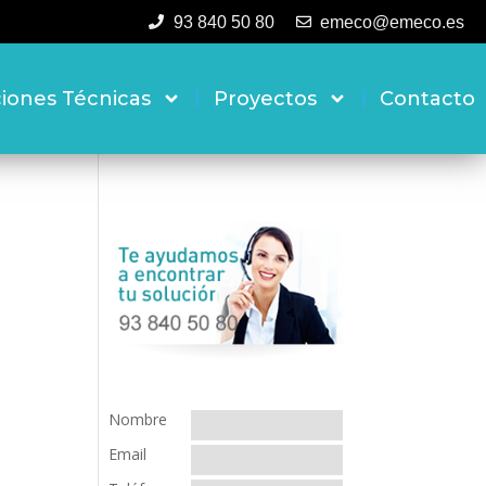
93 840 50 80
emeco@emeco.es
ciones Técnicas
Proyectos
Contacto
Nombre
Email