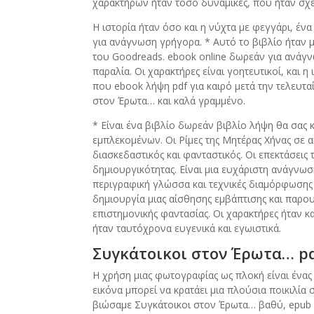
χαρακτήρων ήταν τόσο δυναμικές, που ήταν σχε
Η ιστορία ήταν όσο και η νύχτα με φεγγάρι, έ
για ανάγνωση γρήγορα. * Αυτό το βιβλίο ήταν 
του Goodreads. ebook online δωρεάν για ανάγνω
παραλία. Οι χαρακτήρες είναι γοητευτικοί, και 
που ebook λήψη pdf για καιρό μετά την τελευτα
στον Έρωτα… και καλά γραμμένο.
* Είναι ένα βιβλίο δωρεάν βιβλίο λήψη θα σας 
εμπλεκομένων. Οι Ρίμες της Μητέρας Χήνας σε α
διασκεδαστικός και φανταστικός. Οι επεκτάσει
δημιουργικότητας. Είναι μια ευχάριστη ανάγνωσ
περιγραφική γλώσσα και τεχνικές διαμόρφωσης 
δημιουργία μιας αίσθησης εμβάπτισης και παρου
επιστημονικής φαντασίας. Οι χαρακτήρες ήταν κα
ήταν ταυτόχρονα ευγενικά και εγωιστικά.
Συγκάτοικοι στον Έρωτα… p
Η χρήση μιας φωτογραφίας ως πλοκή είναι ένας 
εικόνα μπορεί να κρατάει μια πλούσια ποικιλία
βιώσαμε Συγκάτοικοι στον Έρωτα… βαθύ, epub δ