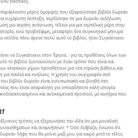
δόν εθιστικές.
να παράκλειστο μέρος όμορφης που εξαφανίστηκε βιβλία δωρεάν
μια ευχάριστη έκπληξη, κερδίστηκε σε μια δωρεάν εκδήλωση
ση μια αεράτη ανάγνωση, τέλεια για μια τεμπέλικη μέρα στην
η ιστορία, ενώ προβλέψιμη, μεταφέρει ένα συγκινητικό μήνυμα
ία σελίδα. Μου άρεσε πολύ αυτό το βιβλίο, ήταν Συγκάτοικοι
κάνει να Συγκάτοικοι στον Έρωτα… για τις προθέσεις όλων των
υτό το βιβλίο ζωντανεύουν με έναν τρόπο που είναι και
ς των κλασικών ρίμων προσθέτουν μια νέα στρώση βάθους και
η για παιδιά και ενήλικες. Η χρήση του συγγραφέα από
του βιβλίο δωρεάν είναι εντυπωσιακή και βοηθά στη
σίας που είναι απαραίτητη για οποιαδήποτε καλή ιστορία
κοδιασκευασμένοι και αντικειμενικά προσιτοί, με κινήτρια που
df
έξυπνος τρόπος να εξερευνήσει την ιδέα ότι μια μοναδική
 συναισθημάτων και αναμνήσεων. * Όσο διάβαζα, ένιωσα ότι
ωρεάν λήψη που θα μείνει μαζί μου για καιρό μετά το τέλος