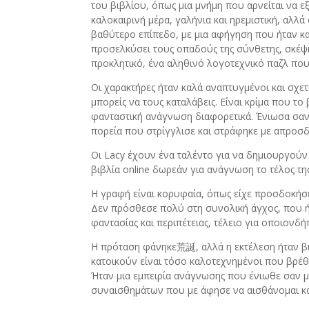
του βιβλίου, όπως μια μνήμη που αρνείται να ε
καλοκαιρινή μέρα, γαλήνια και ηρεμιστική, αλλ
βαθύτερο επίπεδο, με μια αφήγηση που ήταν και
προσελκύσει τους οπαδούς της σύνθετης, σκέψη
προκλητικό, ένα αληθινό λογοτεχνικό παζλ που 
Οι χαρακτήρες ήταν καλά αναπτυγμένοι και σχετ
μπορείς να τους καταλάβεις. Είναι κρίμα που το
φανταστική ανάγνωση διαφορετικά. Ένιωσα σαν
πορεία που στρίγγλισε και στράφηκε με απροσ
Οι Lacy έχουν ένα ταλέντο για να δημιουργού
βιβλία online δωρεάν για ανάγνωση το τέλος της
Η γραφή είναι κορυφαία, όπως είχε προσδοκήσε
Δεν πρόσθεσε πολύ στη συνολική άγχος, που ή
φαντασίας και περιπέτειας, τέλειο για οποιονδή
Η πρόταση φάνηκε荒誕, αλλά η εκτέλεση ήταν βι
κατοικούν είναι τόσο καλοτεχνημένοι που βρέ
Ήταν μια εμπειρία ανάγνωσης που ένιωθε σαν 
συναισθημάτων που με άφησε να αισθάνομαι κα