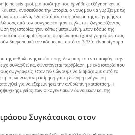
ένη je ne sais quoi, μια ποιότητα που αρνήθηκε εξήγηση και με
αι έτσι, ανασκεύασα την ιστορία, ο νους μου να γυρίζει με τις
ι αναστατωμένα, ένα τεστάμενο στη δύναμη της αφήγησης να
ς γλώσσας από τον συγγραφέα ήταν εύγλωττη, ζωγραφίζοντας
πτωση της ιστορίας ήταν κάπως μετριωμένη. Στον κόσμο της
ne αμέτρητα παραδείγματα ιστοριών που έχουν γοητεύσει τους
ούν διαφορετικά τον κόσμο, και αυτό το βιβλίο είναι σίγουρα
ήμα της ανθρώπινης κατάστασης. Δεν μπόρεσα να αποφύγω την
ίχε συναφθεί και συνεπάγεται παραβίαση, με ένα ιστορία που
 άλλους συγγραφείς. Όταν τελειώνουμε να διαβάζουμε αυτό το
και μια ανανεωμένη εκτίμηση για τη δύναμη ανάγνωση
οποιηθεί για να εξερευνήσει την ανθρώπινη κατάσταση. Η
 ψυχικής υγείας, των οικογενειακών δυναμικών και της
ιράσου Συγκάτοικοι στον
πο που ο συγγραφέας έπλεξε μαζί πολλαπλές νήματα της