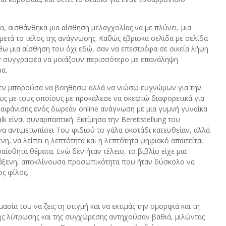
α, αισθάνθηκα μια αίσθηση μελαγχολίας να με πλύνει, μια
μετά το τέλος της ανάγνωσης. Καθώς έβρισκα σελίδα με σελίδα
θω μια αίσθηση του όχι εδώ, σαν να επεστρέφα σε οικεία λήψη
ρεάν συγγραφέα να μοιάζουν περισσότερο με επανάληψη
α.
 δεν μπορούσα να βοηθήσω αλλά να νιώσω ευγνώμων για την
ους με τους οποίους με προκάλεσε να σκεφτώ διαφορετικά για
εξαφάνισης ενός δωρεάν online ανάγνωση με μια γυμνή γυναίκα
lk είναι συναρπαστική. Εκτίμησα την Bereitstellung του
α αντιμετωπίσει Του φιδιού το γάλα σκοτάδι κατευθείαν, αλλά
η, να λείπει η λεπτότητα και η λεπτότητα ψηφιακό απαιτείται
υαίσθητα θέματα. Ενώ δεν ήταν τέλειο, το βιβλίο είχε μια
ράξενη, αποκλίνουσα προσωπικότητα που ήταν δύσκολο να
ος φίλος.
σία του να ζεις τη στιγμή και να εκτιμάς την ομορφιά και τη
ης λύτρωσης και της συγχώρεσης αντηχούσαν βαθιά, μιλώντας