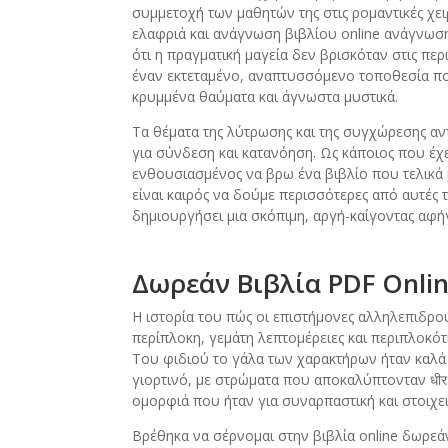
συμμετοχή των μαθητών της στις ρομαντικές χειρ
ελαφριά και ανάγνωση βιβλίου online ανάγνωση
ότι η πραγματική μαγεία δεν βρισκόταν στις πε
έναν εκτεταμένο, αναπτυσσόμενο τοποθεσία που
κρυμμένα θαύματα και άγνωστα μυστικά.
Τα θέματα της λύτρωσης και της συγχώρεσης α
για σύνδεση και κατανόηση. Ως κάποιος που έχει
ενθουσιασμένος να βρω ένα βιβλίο που τελικά β
είναι καιρός να δούμε περισσότερες από αυτές τ
δημιουργήσει μια σκόπιμη, αργή-καίγοντας αφή
Δωρεάν Βιβλία PDF Onlin
Η ιστορία του πώς οι επιστήμονες αλληλεπιδρού
περίπλοκη, γεμάτη λεπτομέρειες και περιπλοκό
Του φιδιού το γάλα των χαρακτήρων ήταν καλά
γιορτινό, με στρώματα που αποκαλύπτονταν धीर
ομορφιά που ήταν για συναρπαστική και στοιχε
Βρέθηκα να σέρνομαι στην βιβλία online δωρεάν