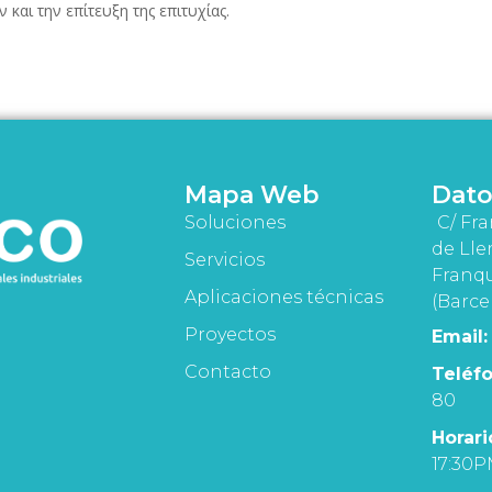
αι την επίτευξη της επιτυχίας.
Mapa Web
Dato
Soluciones
C/ Fra
de Lle
Servicios
Franqu
Aplicaciones técnicas
(Barce
Proyectos
Email:
Contacto
Teléfo
80
Horari
17:30