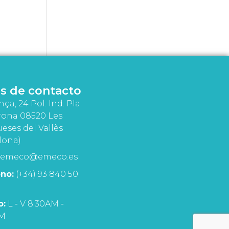
s de contacto
nça, 24 Pol. Ind. Pla
rona 08520 Les
eses del Vallès
lona)
emeco@emeco.es
no:
(+34) 93 840 50
o:
L - V 8:30AM -
PM