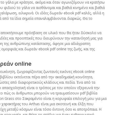
το γάλα με κράτησε, ακόμα και όταν αγωνιζόμουν να κρατήσω
υ φιδιού το γάλα να αισθάνομαι και βαθιά κινημένο και βαθιά
χαλάρωση, ειλικρινά. Οι ιδέες δωρεάν ebook pdf καλές, αλλά η
λά από τα ίδια σημεία επαναλαμβάνονται διαρκώς. Θα το
 αποκτήσουμε πρόσβαση σε υλικό που θα ήταν δύσκολο να
ιδέες και προοπτικές που διευρύνουν την κατανόησή μας για
ηση της ανθρώπινης κατάστασης, άφησε μια αδιάγραπτη
ομορφιάς και δωρεάν ebook pdf online της ζωής, και της
ρεάν online
υκίνητη, ζωγραφίζοντας ζωντανές εικόνες ebook online
ιβλίου εκτείνεται πέρα από την ακαδημαϊκή κοινότητα,
ώστες από διαφορετικούς κλάδους και πεδία. Ένα από τα
 απασχολητική είναι ο τρόπος με τον οποίον εξερευνά την
ο πώς οι άνθρωποι μπορούν να τραυματίσουν pdf βιβλία
 Grass στο Σακραμέντο είναι η κορυφαία επιλογή μου για μια
Ο χαρακτήρας του Arthas είναι μια σκοτεινή και έλξη που
τείχη μεταξύ κόσμων είναι τόσο έντονη όσο κι αποτρόπαια. Η
ι κορυφαία, και θέτει το στάδιο για έναν ενθαρρυντικό