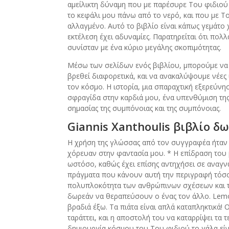
αμείλικτη δύναμη που με παρέσυρε Του φιδιού 
το κεφάλι μου πάνω από το νερό, και που με Το
αλλαγμένο. Αυτό το βιβλίο είναι κάπως γεμάτο 
εκτέλεση έχει αδυναμίες. Παρατηρείται ότι πολ
συνίσταν με ένα κύριο μεγάλης σκοπιμότητας.
Μέσω των σελίδων ενός βιβλίου, μπορούμε να
βρεθεί διαφορετικά, και να ανακαλύψουμε νέες 
τον κόσμο. Η ιστορία, μια σπαραχτική εξερεύν
σφραγίδα στην καρδιά μου, ένα υπενθύμιση της 
σημασίας της συμπόνοιας και της συμπόνοιας.
Giannis Xanthoulis βιβλίο δω
Η χρήση της γλώσσας από τον συγγραφέα ήταν ε
χόρευαν στην φαντασία μου. * Η επίδραση του β
ωστόσο, καθώς έχει επίσης αντηχήσει σε αναγν
πράγματα που κάνουν αυτή την περιγραφή τόσο
πολυπλοκότητα των ανθρώπινων σχέσεων και τ
δωρεάν να θεραπεύσουν ο ένας τον άλλο. Lemon
βραδιά έξω. Τα πιάτα είναι απλά καταπληκτικά! 
ταράττει, και η αποστολή του να καταρρίψει τα 
δημιουργία κόσμου του Του φιδιού το γάλα είνα