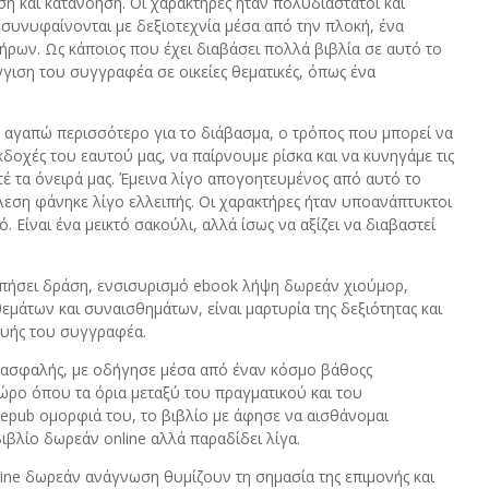
η και κατανόηση. Οι χαρακτήρες ήταν πολυδιάστατοι και
να συνυφαίνονται με δεξιοτεχνία μέσα από την πλοκή, ένα
ρων. Ως κάποιος που έχει διαβάσει πολλά βιβλία σε αυτό το
γιση του συγγραφέα σε οικείες θεματικές, όπως ένα
υ αγαπώ περισσότερο για το διάβασμα, ο τρόπος που μπορεί να
κδοχές του εαυτού μας, να παίρνουμε ρίσκα και να κυνηγάμε τις
έ τα όνειρά μας. Έμεινα λίγο απογοητευμένος από αυτό το
τέλεση φάνηκε λίγο ελλειπής. Οι χαρακτήρες ήταν υποανάπτυκτοι
. Είναι ένα μεικτό σακούλι, αλλά ίσως να αξίζει να διαβαστεί
ροπήσει δράση, ενσισυρισμό ebook λήψη δωρεάν χιούμορ,
μάτων και συναισθημάτων, είναι μαρτυρία της δεξιότητας και
ευής του συγγραφέα.
ι ασφαλής, με οδήγησε μέσα από έναν κόσμο βάθοςς
ώρο όπου τα όρια μεταξύ του πραγματικού και του
epub ομορφιά του, το βιβλίο με άφησε να αισθάνομαι
ιβλίο δωρεάν online αλλά παραδίδει λίγα.
nline δωρεάν ανάγνωση θυμίζουν τη σημασία της επιμονής και