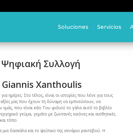
Soluciones
Servicios
A
– Ψηφιακή Συλλογή
 Giannis Xanthoulis
για ημέρες. Στο τέλος, είναι οι ιστορίες που λένε για τους
ς αξίες μας που έχουν τη δύναμη να εμπνεύσουν, να
μάς, που είναι κάτι Του φιδιού το γάλα αυτό το βιβλίο
εργηρικό γεύμα, γεμάτο με ζωντανές εικόνες και αισθητικές
και τόπο.
α μια δασκάλα και το ψεύτικο της σενάριο ραντεβού. Η