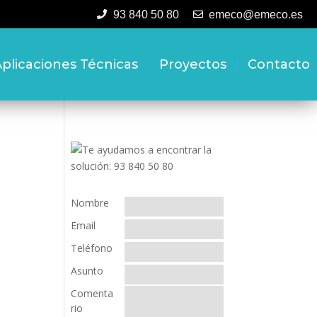
93 840 50 80
emeco@emeco.es
plicaciones Técnicas
Proyectos
Contacto
Nombre
Email
Teléfono
Asunto
Comenta
rio