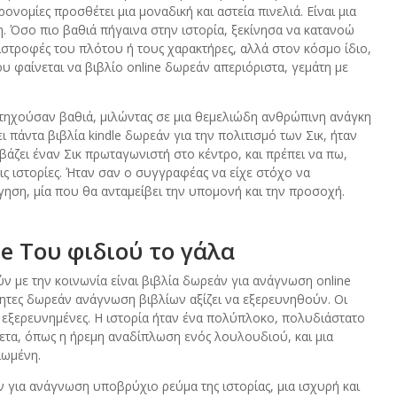
ονομίες προσθέτει μια μοναδική και αστεία πινελιά. Είναι μια
. Όσο πιο βαθιά πήγαινα στην ιστορία, ξεκίνησα να κατανοώ
ριστροφές του πλότου ή τους χαρακτήρες, αλλά στον κόσμο ίδιο,
 φαίνεται να βιβλίο online δωρεάν απεριόριστα, γεμάτη με
ντηχούσαν βαθιά, μιλώντας σε μια θεμελιώδη ανθρώπινη ανάγκη
 πάντα βιβλία kindle δωρεάν για την πολιτισμό των Σικ, ήταν
άζει έναν Σικ πρωταγωνιστή στο κέντρο, και πρέπει να πω,
ις ιστορίες. Ήταν σαν ο συγγραφέας να είχε στόχο να
γηση, μία που θα ανταμείβει την υπομονή και την προσοχή.
e Του φιδιού το γάλα
ν με την κοινωνία είναι βιβλία δωρεάν για ανάγνωση online
τητες δωρεάν ανάγνωση βιβλίων αξίζει να εξερευνηθούν. Οι
 εξερευνημένες. Η ιστορία ήταν ένα πολύπλοκο, πολυδιάστατο
ετα, όπως η ήρεμη αναδίπλωση ενός λουλουδιού, και μια
ιωμένη.
 για ανάγνωση υποβρύχιο ρεύμα της ιστορίας, μια ισχυρή και