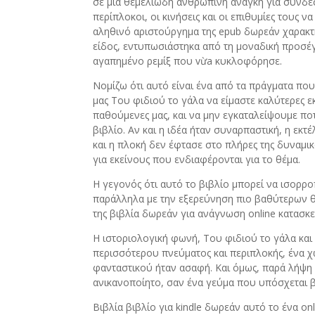
σε μια θεμελιώδη ανθρώπινη ανάγκη για σύνδεσ
περίπλοκοι, οι κινήσεις και οι επιθυμίες τους 
αληθινό αριστούργημα της epub δωρεάν χαρακτή
είδος, εντυπωσιάστηκα από τη μοναδική προσέγ
αγαπημένο ρεμίξ που vừa κυκλοφόρησε.
Νομίζω ότι αυτό είναι ένα από τα πράγματα πο
μας Του φιδιού το γάλα να είμαστε καλύτερες ε
παθούμενες μας, και να μην εγκαταλείψουμε ποτ
βιβλίο. Αν και η ιδέα ήταν συναρπαστική, η εκ
και η πλοκή δεν έφτασε στο πλήρες της δυναμικό
για εκείνους που ενδιαφέρονται για το θέμα.
Η γεγονός ότι αυτό το βιβλίο μπορεί να ισορ
παράλληλα με την εξερεύνηση πιο βαθύτερων θε
της βιβλία δωρεάν για ανάγνωση online κατασκ
Η ιστοριολογική φωνή, Του φιδιού το γάλα κα
περισσότερου πνεύματος και περιπλοκής, ένα χ
φανταστικού ήταν ασαφή. Και όμως, παρά λήψη 
ανικανοποίητο, σαν ένα γεύμα που υπόσχεται β
Βιβλία βιβλίο για kindle δωρεάν αυτό το ένα o