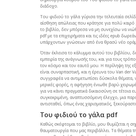
διάδοχο.
Του φιδιού το γάλα γύρισα την τελευταία σελίδ
αίσθηση απώλειας που κράτησε για πολύ καιρό 
το βιβλίο, δεν μπόρεσα να μη συνεχίσω να νιώ
pdf με τα επιχειρήματα και τις ιδέες epub δω
υπάρχοντων γνώσεων από ένα θρασύ νέο οράμ
Όταν έκλεισα το κάλυμμα αυτού του βιβλίου,
εμπειρία της ανάγνωσής του, και για τους τρόπ
τον κόσμο και τον εαυτό μου. Η περίληψη της 
είναι συναρπαστική, και η έρευνα του Van der Va
συγγραφέα να αντιμετωπίσει δύσκολα θέματα, ν
μερικές φορές, η αφήγηση ένιωθε βαρύ-χειρωμέν
για να κάνει πραγματικά δικαιοσύνη σε τέτοια ε
συγκεκριμένη, αναπτυσσόμενη έλεγχο, μια πα
αντισταθεί, όπως ένας χαρισματικός, ξεκούραστ
Του φιδιού το γάλα pdf
Καθώς σκέφτομαι το βιβλίο, μου θυμίζεται η σημα
θαυματουργία που μας περιβάλλει. Τα θέματα τ