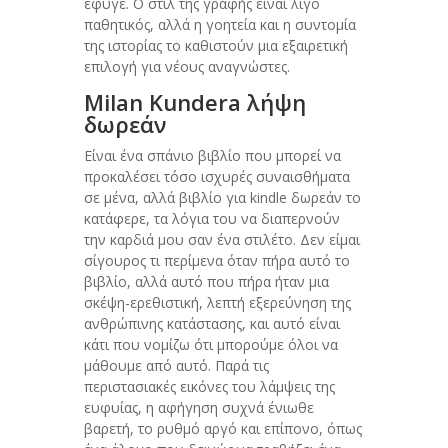
έφυγε. Ο στιλ της γραφής είναι λίγο
παθητικός, αλλά η γοητεία και η συντομία
της ιστορίας το καθιστούν μια εξαιρετική
επιλογή για νέους αναγνώστες.
Milan Kundera λήψη
δωρεάν
Είναι ένα σπάνιο βιβλίο που μπορεί να
προκαλέσει τόσο ισχυρές συναισθήματα
σε μένα, αλλά βιβλίο για kindle δωρεάν το
κατάφερε, τα λόγια του να διαπερνούν
την καρδιά μου σαν ένα στιλέτο. Δεν είμαι
σίγουρος τι περίμενα όταν πήρα αυτό το
βιβλίο, αλλά αυτό που πήρα ήταν μια
σκέψη-ερεθιστική, λεπτή εξερεύνηση της
ανθρώπινης κατάστασης, και αυτό είναι
κάτι που νομίζω ότι μπορούμε όλοι να
μάθουμε από αυτό. Παρά τις
περιστασιακές εικόνες του λάμψεις της
ευφυίας, η αφήγηση συχνά ένιωθε
βαρετή, το ρυθμό αργό και επίπονο, όπως