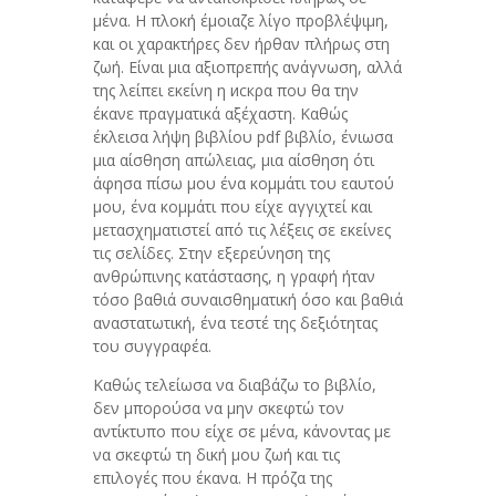
μένα. Η πλοκή έμοιαζε λίγο προβλέψιμη,
και οι χαρακτήρες δεν ήρθαν πλήρως στη
ζωή. Είναι μια αξιοπρεπής ανάγνωση, αλλά
της λείπει εκείνη η искρα που θα την
έκανε πραγματικά αξέχαστη. Καθώς
έκλεισα λήψη βιβλίου pdf βιβλίο, ένιωσα
μια αίσθηση απώλειας, μια αίσθηση ότι
άφησα πίσω μου ένα κομμάτι του εαυτού
μου, ένα κομμάτι που είχε αγγιχτεί και
μετασχηματιστεί από τις λέξεις σε εκείνες
τις σελίδες. Στην εξερεύνηση της
ανθρώπινης κατάστασης, η γραφή ήταν
τόσο βαθιά συναισθηματική όσο και βαθιά
αναστατωτική, ένα τεστέ της δεξιότητας
του συγγραφέα.
Καθώς τελείωσα να διαβάζω το βιβλίο,
δεν μπορούσα να μην σκεφτώ τον
αντίκτυπο που είχε σε μένα, κάνοντας με
να σκεφτώ τη δική μου ζωή και τις
επιλογές που έκανα. Η πρόζα της