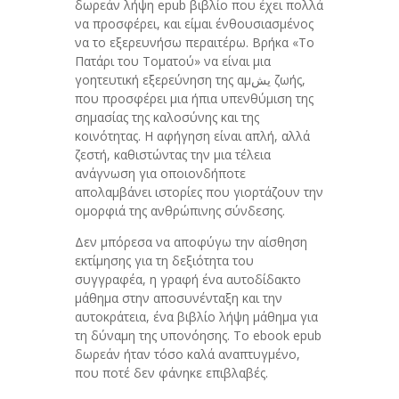
δωρεάν λήψη epub βιβλίο που έχει πολλά
να προσφέρει, και είμαι ένθουσιασμένος
να το εξερευνήσω περαιτέρω. Βρήκα «Το
Πατάρι του Τοματού» να είναι μια
γοητευτική εξερεύνηση της αμیش ζωής,
που προσφέρει μια ήπια υπενθύμιση της
σημασίας της καλοσύνης και της
κοινότητας. Η αφήγηση είναι απλή, αλλά
ζεστή, καθιστώντας την μια τέλεια
ανάγνωση για οποιονδήποτε
απολαμβάνει ιστορίες που γιορτάζουν την
ομορφιά της ανθρώπινης σύνδεσης.
Δεν μπόρεσα να αποφύγω την αίσθηση
εκτίμησης για τη δεξιότητα του
συγγραφέα, η γραφή ένα αυτοδίδακτο
μάθημα στην αποσυνένταξη και την
αυτοκράτεια, ένα βιβλίο λήψη μάθημα για
τη δύναμη της υπονόησης. Το ebook epub
δωρεάν ήταν τόσο καλά αναπτυγμένο,
που ποτέ δεν φάνηκε επιβλαβές.