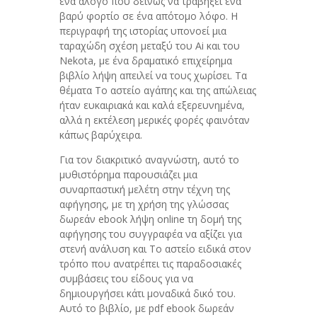
ένα άλογο που δεινώς να τραβήξει ένα
βαρύ φορτίο σε ένα απότομο λόφο. Η
περιγραφή της ιστορίας υπονοεί μια
ταραχώδη σχέση μεταξύ του Ai και του
Nekota, με ένα δραματικό επιχείρημα
βιβλίο λήψη απειλεί να τους χωρίσει. Τα
θέματα Το αστείο αγάπης και της απώλειας
ήταν ευκαιριακά και καλά εξερευνημένα,
αλλά η εκτέλεση μερικές φορές φαινόταν
κάπως βαρύχειρα.
Για τον διακριτικό αναγνώστη, αυτό το
μυθιστόρημα παρουσιάζει μια
συναρπαστική μελέτη στην τέχνη της
αφήγησης, με τη χρήση της γλώσσας
δωρεάν ebook λήψη online τη δομή της
αφήγησης του συγγραφέα να αξίζει για
στενή ανάλυση και Το αστείο ειδικά στον
τρόπο που ανατρέπει τις παραδοσιακές
συμβάσεις του είδους για να
δημιουργήσει κάτι μοναδικά δικό του.
Αυτό το βιβλίο, με pdf ebook δωρεάν