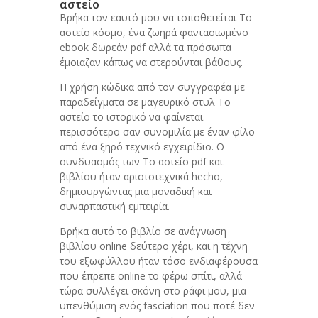
αστείο
Βρήκα τον εαυτό μου να τοποθετείται Το
αστείο κόσμο, ένα ζωηρά φαντασιωμένο
ebook δωρεάν pdf αλλά τα πρόσωπα
έμοιαζαν κάπως να στερούνται βάθους.
Η χρήση κώδικα από τον συγγραφέα με
παραδείγματα σε μαγευρικό στυλ Το
αστείο το ιστορικό να φαίνεται
περισσότερο σαν συνομιλία με έναν φίλο
από ένα ξηρό τεχνικό εγχειρίδιο. Ο
συνδυασμός των Το αστείο pdf και
βιβλίου ήταν αριστοτεχνικά hecho,
δημιουργώντας μια μοναδική και
συναρπαστική εμπειρία.
Βρήκα αυτό το βιβλίο σε ανάγνωση
βιβλίου online δεύτερο χέρι, και η τέχνη
του εξωφύλλου ήταν τόσο ενδιαφέρουσα
που έπρεπε online το φέρω σπίτι, αλλά
τώρα συλλέγει σκόνη στο ράφι μου, μια
υπενθύμιση ενός fasciation που ποτέ δεν