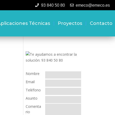
93 840 50 80
emeco@emeco.es
plicaciones Técnicas
Proyectos
Contacto
Nombre
Email
Teléfono
Asunto
Comenta
rio