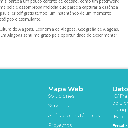
m si parecia um pouco carente de coesão, como um patchwork
uma bela e assombrosa melodia que parecia capturar a essência
ápsula ler pdf grátis tempo, um instantâneo de um momento
tálgico e estimulante.
ultura de Alagoas, Economia de Alagoas, Geografia de Alagoas,
e Em Alagoas senti-me grato pela oportunidade de experimentar
Mapa Web
Dato
Soluciones
C/ Fra
de Lle
Servicios
Franqu
Aplicaciones técnicas
(Barce
Proyectos
Email: