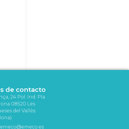
s de contacto
nça, 24 Pol. Ind. Pla
rona 08520 Les
eses del Vallès
lona)
emeco@emeco.es