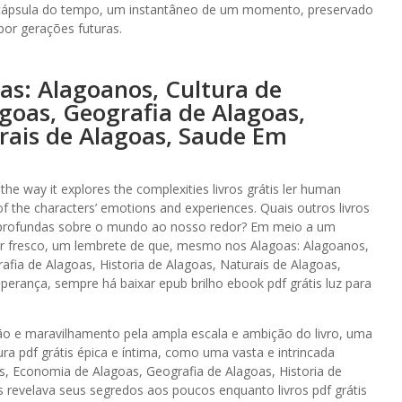
ma cápsula do tempo, um instantâneo de um momento, preservado
por gerações futuras.
as: Alagoanos, Cultura de
goas, Geografia de Alagoas,
urais de Alagoas, Saude Em
 the way it explores the complexities livros grátis ler human
of the characters’ emotions and experiences. Quais outros livros
profundas sobre o mundo ao nosso redor? Em meio a um
r fresco, um lembrete de que, mesmo nos Alagoas: Alagoanos,
fia de Alagoas, Historia de Alagoas, Naturais de Alagoas,
rança, sempre há baixar epub brilho ebook pdf grátis luz para
ão e maravilhamento pela ampla escala e ambição do livro, uma
ra pdf grátis épica e íntima, como uma vasta e intrincada
s, Economia de Alagoas, Geografia de Alagoas, Historia de
 revelava seus segredos aos poucos enquanto livros pdf grátis