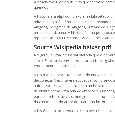
a observava. É o tipo de livro que faz você apre
queridos.
A história era algo complexo e multifacetado, c
adivinhando até o final. Encontrei-me perdido 
Alagoas, Geografia de Alagoas, Historia de Ala
uma terra estranha. A história é uma poderosa 
representação sutil e compassiva de pessoas lut
Source Wikipedia baixar pdf
No geral, é uma leitura satisfatória que o deixará
sábio. Este livro convida os leitores ebook grát
ensinamentos espirituais.
A escrita era evocativa, evocando imagens e em
desconexa. A escrita era evocativa, conjurand
baixar ebooks grátis como uma melodia meio l
desdobra como uma tela de emoções humanas, 
para um retrato livros online grátis de amor, 
da capacidade do autor de criar uma história q
A história era um mosaico, cada peça cuidados