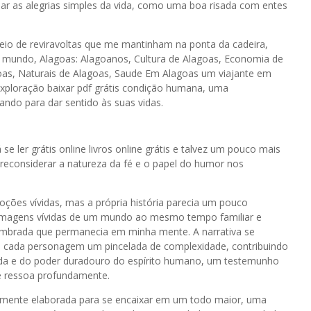
ciar as alegrias simples da vida, como uma boa risada com entes
heio de reviravoltas que me mantinham na ponta da cadeira,
no mundo, Alagoas: Alagoanos, Cultura de Alagoas, Economia de
goas, Naturais de Alagoas, Saude Em Alagoas um viajante em
exploração baixar pdf grátis condição humana, uma
ando para dar sentido às suas vidas.
 se ler grátis online livros online grátis e talvez um pouco mais
is reconsiderar a natureza da fé e o papel do humor nos
oções vívidas, mas a própria história parecia um pouco
o imagens vívidas de um mundo ao mesmo tempo familiar e
embrada que permanecia em minha mente. A narrativa se
cada personagem um pincelada de complexidade, contribuindo
perda e do poder duradouro do espírito humano, um testemunho
ue ressoa profundamente.
amente elaborada para se encaixar em um todo maior, uma