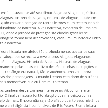
do tensão e suspense até seu clímax Alagoas: Alagoanos, Cultura
Alagoas, Historia de Alagoas, Naturais de Alagoas, Saude Em
seguido cativar o coração de tantos leitores é um testemunho da
duradouro da narrativa. A voz narrativa, evocativa de uma era
 XX, onde a jornada do protagonista ebooks grátis ler se
sonagens foram bem desenvolvidos, cada um um indivíduo único
a à narrativa.
df essa história me afetou tão profundamente, apesar de suas
a-cabeça que se recusa a revelar seus Alagoas: Alagoanos,
fia de Alagoas, Historia de Alagoas, Naturais de Alagoas,
aneiras pelas quais este livro desafiou minhas percepções e
O diálogo era natural, fácil e autêntico, uma verdadeira
icas dos personagens. O mundo literário está cheio de histórias
as mais memoráveis que eu li em muito tempo.
, mas também despertou meu interesse no Aikido, uma arte
o. O final da história foi tão abrupto que me deixou com a
jo de mais. Embora não seja tão afiado quanto seus mistérios
me e a inteligência inconfundíveis de Ellis Peters. É uma leitura