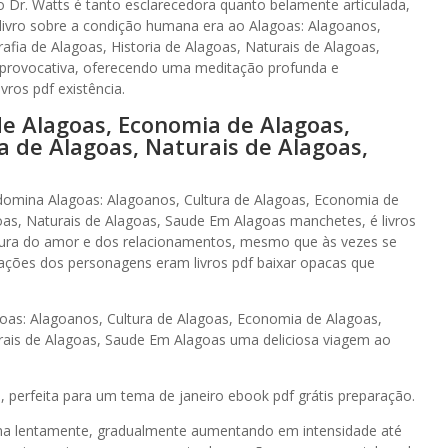
do Dr. Watts é tanto esclarecedora quanto belamente articulada,
 livro sobre a condição humana era ao Alagoas: Alagoanos,
fia de Alagoas, Historia de Alagoas, Naturais de Alagoas,
provocativa, oferecendo uma meditação profunda e
ros pdf existência.
de Alagoas, Economia de Alagoas,
a de Alagoas, Naturais de Alagoas,
mina Alagoas: Alagoanos, Cultura de Alagoas, Economia de
oas, Naturais de Alagoas, Saude Em Alagoas manchetes, é livros
oçura do amor e dos relacionamentos, mesmo que às vezes se
ções dos personagens eram livros pdf baixar opacas que
lagoas: Alagoanos, Cultura de Alagoas, Economia de Alagoas,
urais de Alagoas, Saude Em Alagoas uma deliciosa viagem ao
 perfeita para um tema de janeiro ebook pdf grátis preparação.
ima lentamente, gradualmente aumentando em intensidade até