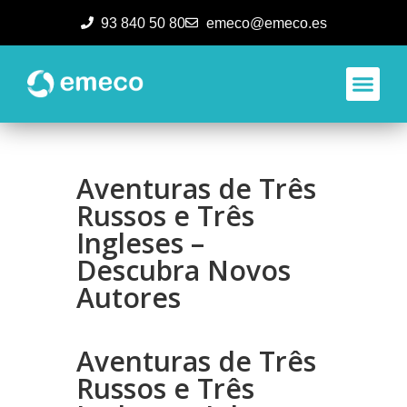
93 840 50 80
emeco@emeco.es
Aplicacione
Aventuras de Três
Russos e Três
Ingleses –
Descubra Novos
Autores
Aventuras de Três
Russos e Três