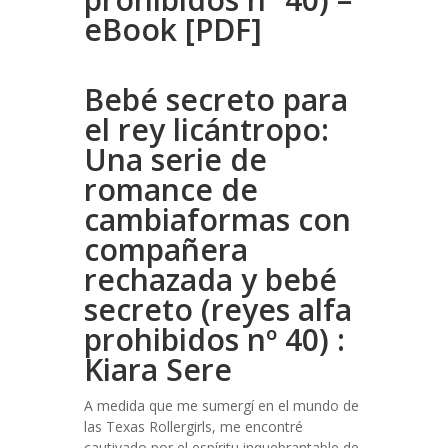
eBook [PDF]
Bebé secreto para
el rey licántropo:
Una serie de
romance de
cambiaformas con
compañera
rechazada y bebé
secreto (reyes alfa
prohibidos nº 40) :
Kiara Sere
A medida que me sumergí en el mundo de
las Texas Rollergirls, me encontré
cautivado por el espíritu inquebrantable de