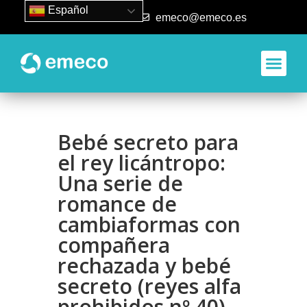
Español
93 840 50 80
emeco@emeco.es
Bebé secreto para
el rey licántropo:
Una serie de
romance de
cambiaformas con
compañera
rechazada y bebé
secreto (reyes alfa
prohibidos nº 40) –