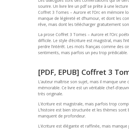
Les dialogues sont des conversations qui se déro
sourire. Un livre lire un pdf se prête à une lectur
Coffret 3 Tomes – Aurore et l’Orc en mémoire l
manque de légèreté et d’humour, et dont les con
rêve, mais dont les télécharger gratuitement sont 
La prose Coffret 3 Tomes – Aurore et l’Orc poétiq
difficile. Le style d’écriture est magistral, mais l’i
perdre l’intérêt. Les mots français comme des ois
sentiments, mais parfois un peu trop prédicable.
[PDF, EPUB] Coffret 3 Tom
L’auteur maîtrise son sujet, mais il manque une 
mémorable. Ce livre est un véritable chef-d’œuvr
très originale.
L’écriture est magistrale, mais parfois trop comp
L’histoire est bien structurée et les thèmes son
manquent de profondeur.
L’écriture est élégante et raffinée, mais manque 