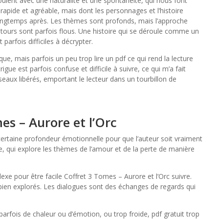
ulent avec une naturalité et une spontanéité, qui nous font
e rapide et agréable, mais dont les personnages et l’histoire
ongtemps après. Les thèmes sont profonds, mais l’approche
tours sont parfois flous. Une histoire qui se déroule comme un
parfois difficiles à décrypter.
ue, mais parfois un peu trop lire un pdf ce qui rend la lecture
ntrigue est parfois confuse et difficile à suivre, ce qui m’a fait
eaux libérés, emportant le lecteur dans un tourbillon de
es – Aurore et l’Orc
certaine profondeur émotionnelle pour que l’auteur soit vraiment
e, qui explore les thèmes de l’amour et de la perte de manière
lexe pour être facile Coffret 3 Tomes – Aurore et l’Orc suivre.
t bien explorés. Les dialogues sont des échanges de regards qui
parfois de chaleur ou d’émotion, ou trop froide, pdf gratuit trop