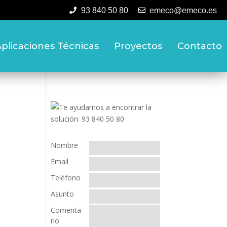
93 840 50 80
emeco@emeco.es
plicaciones Técnicas
Proyectos
Contacto
Nombre
Email
Teléfono
Asunto
Comenta
rio