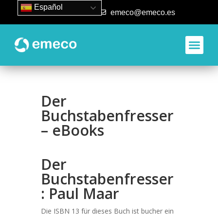
Español
93 840 50 80
emeco@emeco.es
Der
Buchstabenfresser
– eBooks
Der
Buchstabenfresser
: Paul Maar
Die ISBN 13 für dieses Buch ist bucher ein