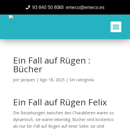
93 840 50 80
emeco@emeco.es
Aplicacione
Ein Fall auf Rügen :
Bücher
por
Jacques
|
Ago 18, 2025
|
Sin categoría
Ein Fall auf Rügen Felix
Die Beziehungen zwischen den Charakteren waren so
dynamisch, sie waren lebendig. Bücher sind kostenlos
als nur Ein Fall auf Rügen auf einer Seite; sie sind