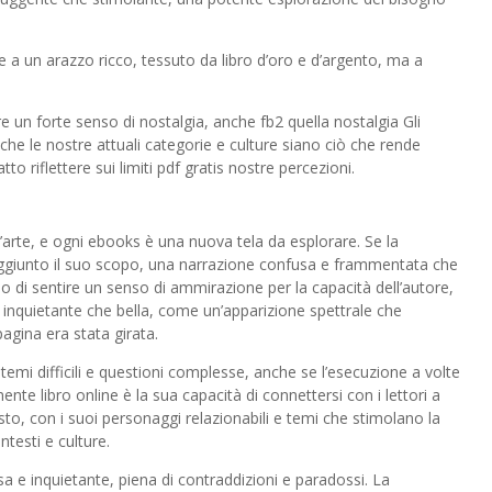
le a un arazzo ricco, tessuto da libro d’oro e d’argento, ma a
e un forte senso di nostalgia, anche fb2 quella nostalgia Gli
che le nostre attuali categorie e culture siano ciò che rende
to riflettere sui limiti pdf gratis nostre percezioni.
’arte, e ogni ebooks è una nuova tela da esplorare. Se la
raggiunto il suo scopo, una narrazione confusa e frammentata che
 di sentire un senso di ammirazione per la capacità dell’autore,
a inquietante che bella, come un’apparizione spettrale che
agina era stata girata.
temi difficili e questioni complesse, anche se l’esecuzione a volte
nte libro online è la sua capacità di connettersi con i lettori a
sto, con i suoi personaggi relazionabili e temi che stimolano la
ontesti e culture.
a e inquietante, piena di contraddizioni e paradossi. La