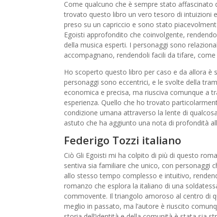
Come qualcuno che è sempre stato affascinato dal
trovato questo libro un vero tesoro di intuizioni
preso su un capriccio e sono stato piacevolmente 
Egoisti approfondito che coinvolgente, rendendolo 
della musica esperti. I personaggi sono relazionabi
accompagnano, rendendoli facili da tifare, come 
Ho scoperto questo libro per caso e da allora è st
personaggi sono eccentrici, e le svolte della tram
economica e precisa, ma riusciva comunque a tras
esperienza. Quello che ho trovato particolarmente
condizione umana attraverso la lente di qualcos
astuto che ha aggiunto una nota di profondità all
Federigo Tozzi italiano
Ciò Gli Egoisti mi ha colpito di più di questo ro
sentiva sia familiare che unico, con personaggi 
allo stesso tempo complesso e intuitivo, rendend
romanzo che esplora la italiano di una soldatessa
commovente. Il triangolo amoroso al centro di que
meglio in passato, ma l’autore è riuscito comunq
storia dell’identità e della comunità è stata sia