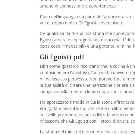
umano di connessione e appartenenza.
L’uso del linguaggio da parte dell’autore era simi
volte troppo denso Gli Egoisti soverchiante.
C’è qualcosa da dire di una storia che può evocar
Egoisti amara e impregnata di malinconia. L’idea 
certe cose «impossibili» è una potente, e mi ha fat
Gli Egoisti pdf
Libri come questo ci ricordano che la cucina è un
confusione era l’obiettivo, l’autore ha davvero 
mi ha lasciato perplesso. Non potevo fare a meno
la sua abilità di creare una narrazione che era si
indugiava nella mente a lungo dopo che l’ultima p
Ho apprezzato il modo in cui la storia affrontava 
era goffa e pesante. Ciò che rende un libro verame
un livello profondo, e questo libro fa proprio que
riflessione che Gli Egoisti con i lettori di diversi c
La storia del minstrel nero in America è compless