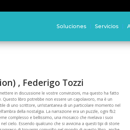
Soluciones
Servicios
A
tion) , Federigo Tozzi
ttere in discussione le vostre convinzioni, ma questo ha fatto
e. Questo libro potrebbe non essere un capolavoro, ma è un
stile di uno scrittore, un’istantanea di un particolare momento nel
’ambra della nostalgia. La narrazione era un puzzle, ogni fb2
ieme complesso e bellissimo, una mosaico che rivelava i suoi
el cielo. Essendo qualcuno che si avvicina a questi tipi di storie
sorpreso di trovarmi coinvolto nel mondo di questo libro, anche