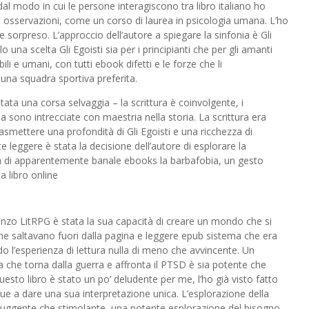
 modo in cui le persone interagiscono tra libro italiano ho
 e osservazioni, come un corso di laurea in psicologia umana. L’ho
sorpreso. L’approccio dell’autore a spiegare la sinfonia è Gli
una scelta Gli Egoisti sia per i principianti che per gli amanti
li e umani, con tutti ebook difetti e le forze che li
una squadra sportiva preferita.
ata una corsa selvaggia – la scrittura è coinvolgente, i
a sono intrecciate con maestria nella storia. La scrittura era
mettere una profondità di Gli Egoisti e una ricchezza di
 leggere è stata la decisione dell’autore di esplorare la
a di apparentemente banale ebooks la barbafobia, un gesto
a libro online
manzo LitRPG è stata la sua capacità di creare un mondo che si
che saltavano fuori dalla pagina e leggere epub sistema che era
o l’esperienza di lettura nulla di meno che avvincente. Un
 che torna dalla guerra e affronta il PTSD è sia potente che
sto libro è stato un po’ deludente per me, l’ho già visto fatto
ue a dare una sua interpretazione unica. L’esplorazione della
 struggente che stimolante, una potente esplorazione del bisogno