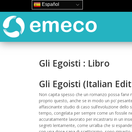
Español
Gli Egoisti : Libro
Gli Egoisti (Italian Edi
Non capita spesso che un romanzo possa farvi me
proprio questo, anche se in modo un po’ pesant
affascinante studio di caso sull’evoluzione dello 
tempo, congelata per sempre come un fossile nell
accuratamente lavorato per incastrarsi in un ins
segreti lentamente, come un’alba che si espande n
con una dose sana di scetticismo, sono rimasto 