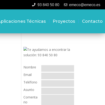
93 840 50 80
emeco@emeco.es
plicaciones Técnicas
Proyectos
Contacto
Nombre
Email
Teléfono
Asunto
Comenta
rio