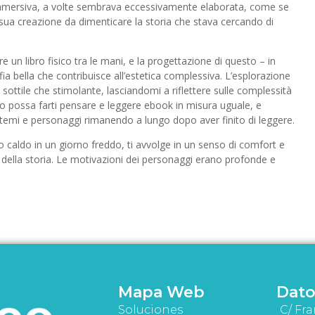
mmersiva, a volte sembrava eccessivamente elaborata, come se
a sua creazione da dimenticare la storia che stava cercando di
re un libro fisico tra le mani, e la progettazione di questo – in
fia bella che contribuisce all’estetica complessiva. L’esplorazione
 sottile che stimolante, lasciandomi a riflettere sulle complessità
ro possa farti pensare e leggere ebook in misura uguale, e
 temi e personaggi rimanendo a lungo dopo aver finito di leggere.
io caldo in un giorno freddo, ti avvolge in un senso di comfort e
e della storia. Le motivazioni dei personaggi erano profonde e
Mapa Web
Dato
Soluciones
C/ Fra