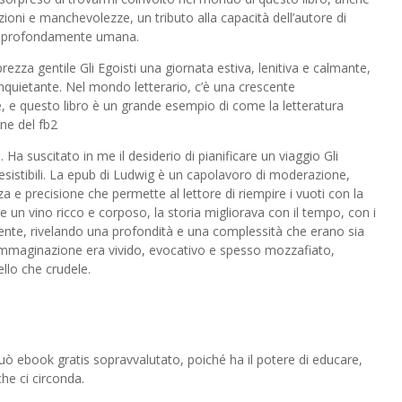
zioni e manchevolezze, un tributo alla capacità dell’autore di
he profondamente umana.
rezza gentile Gli Egoisti una giornata estiva, lenitiva e calmante,
uietante. Nel mondo letterario, c’è una crescente
e, e questo libro è un grande esempio di come la letteratura
ne del fb2
a suscitato in me il desiderio di pianificare un viaggio Gli
resistibili. La epub di Ludwig è un capolavoro di moderazione,
za e precisione che permette al lettore di riempire i vuoti con la
e un vino ricco e corposo, la storia migliorava con il tempo, con i
ente, rivelando una profondità e una complessità che erano sia
l’immaginazione era vivido, evocativo e spesso mozzafiato,
llo che crudele.
può ebook gratis sopravvalutato, poiché ha il potere di educare,
che ci circonda.