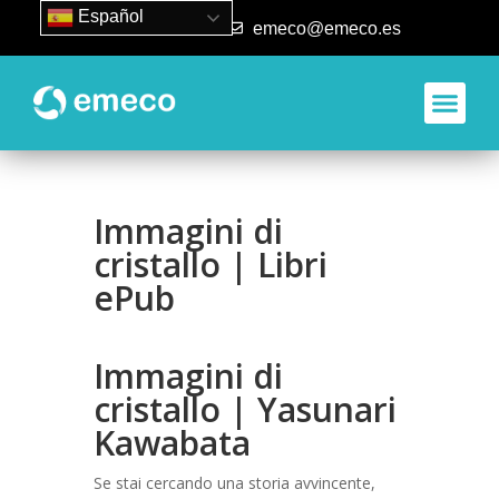
Español
93 840 50 80
emeco@emeco.es
Immagini di
cristallo | Libri
ePub
Immagini di
cristallo | Yasunari
Kawabata
Se stai cercando una storia avvincente,