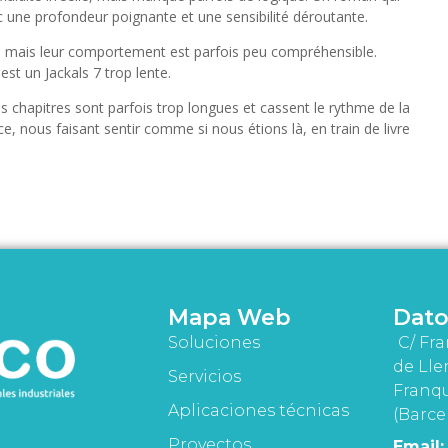
c une profondeur poignante et une sensibilité déroutante.
es, mais leur comportement est parfois peu compréhensible.
est un Jackals 7 trop lente.
es chapitres sont parfois trop longues et cassent le rythme de la
ace, nous faisant sentir comme si nous étions là, en train de livre
Mapa Web
Dato
Soluciones
C/ Fra
de Lle
Servicios
Franqu
Aplicaciones técnicas
(Barce
Proyectos
Email: