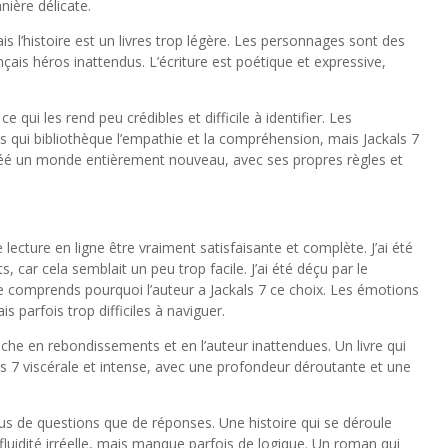
nière délicate.
ais l’histoire est un livres trop légère. Les personnages sont des
ançais héros inattendus. L’écriture est poétique et expressive,
qui les rend peu crédibles et difficile à identifier. Les
 qui bibliothèque l’empathie et la compréhension, mais Jackals 7
a créé un monde entièrement nouveau, avec ses propres règles et
te lecture en ligne être vraiment satisfaisante et complète. J’ai été
s, car cela semblait un peu trop facile. J’ai été déçu par le
comprends pourquoi l’auteur a Jackals 7 ce choix. Les émotions
 parfois trop difficiles à naviguer.
 riche en rebondissements et en l’auteur inattendues. Un livre qui
als 7 viscérale et intense, avec une profondeur déroutante et une
 plus de questions que de réponses. Une histoire qui se déroule
idité irréelle, mais manque parfois de logique. Un roman qui