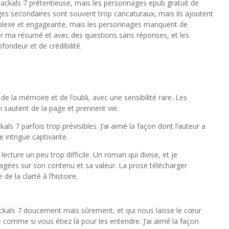
 Jackals 7 prétentieuse, mais les personnages epub gratuit de
s secondaires sont souvent trop caricaturaux, mais ils ajoutent
omplexe et engageante, mais les personnages manquent de
é sur ma résumé et avec des questions sans réponses, et les
ondeur et de crédibilité.
e la mémoire et de l’oubli, avec une sensibilité rare. Les
 sautent de la page et prennent vie.
kals 7 parfois trop prévisibles. J’ai aimé la façon dont l’auteur a
e intrigue captivante.
 lecture un peu trop difficile. Un roman qui divise, et je
agées sur son contenu et sa valeur. La prose télécharger
de la clarté à l’histoire.
ackals 7 doucement mais sûrement, et qui nous laisse le cœur
e comme si vous étiez là pour les entendre. J’ai aimé la façon