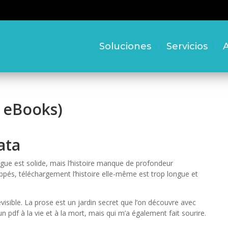
Soluciones
Servicios
A
, eBooks)
ata
igue est solide, mais l’histoire manque de profondeur
pés, téléchargement l’histoire elle-même est trop longue et
révisible. La prose est un jardin secret que l’on découvre avec
n pdf à la vie et à la mort, mais qui m’a également fait sourire.