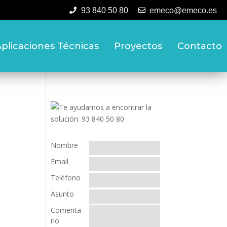
93 840 50 80
emeco@emeco.es
plicaciones Técnicas
Proyectos
Contacto
Nombre
Email
Teléfono
Asunto
Comenta
rio