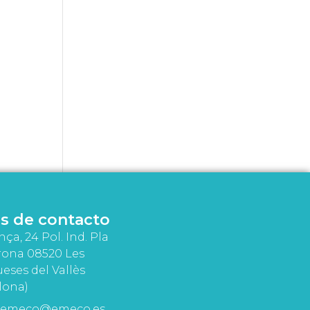
s de contacto
nça, 24 Pol. Ind. Pla
rona 08520 Les
eses del Vallès
lona)
emeco@emeco.es