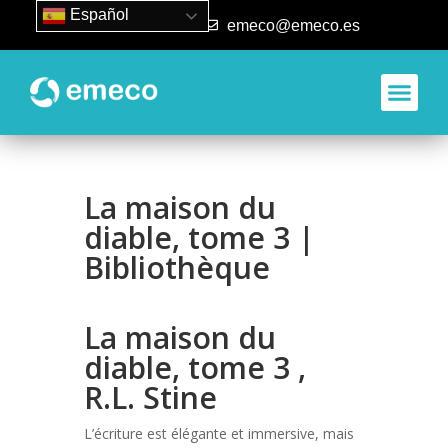
Español
93 840 50 80
emeco@emeco.es
Aplicacione
La maison du
diable, tome 3 |
Bibliothèque
La maison du
diable, tome 3 ,
R.L. Stine
L’écriture est élégante et immersive, mais