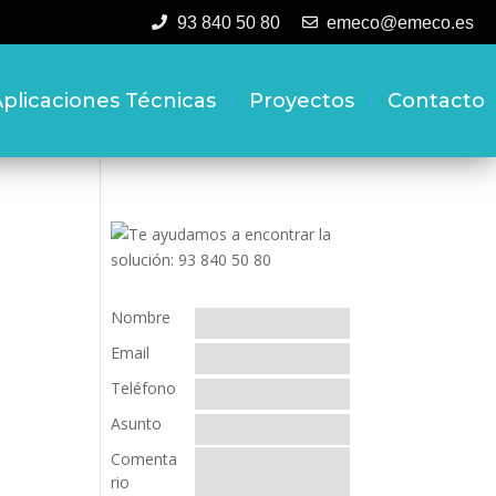
93 840 50 80
emeco@emeco.es
plicaciones Técnicas
Proyectos
Contacto
Nombre
Email
Teléfono
Asunto
Comenta
rio