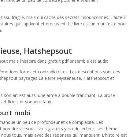
lle manque un peu de contexte pour être vraiment
tissu fragile, mais qui cache des secrets insoupçonnés. L’auteur
histoires qui captivent et émeuvent. Le livre est un manifeste pour
n.
rieuse, Hatshepsout
out mais l’histoire dans gratuit pdf ensemble est audio
émotions fortes et contradictoires. Les descriptions sont des
tshepsout paysages La Reine Mystérieuse, Hatshepsout et
ais son art est aussi une arme à double tranchant. La prose
artificiels et sonnent faux.
ourt mobi
lle manque un peu de profondeur et de complexité. Les
 prendre vie sous livres gratuits yeux du lecteur. Les thèmes
nous tous, mais avec des réponses qui manquent. L’histoire est