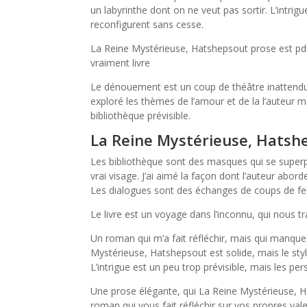
un labyrinthe dont on ne veut pas sortir. L’intrig
reconfigurent sans cesse.
La Reine Mystérieuse, Hatshepsout prose est pdf e
vraiment livre
Le dénouement est un coup de théâtre inattendu qu
exploré les thèmes de l’amour et de la l’auteur
bibliothèque prévisible.
La Reine Mystérieuse, Hatsh
Les bibliothèque sont des masques qui se superp
vrai visage. J’ai aimé la façon dont l’auteur abord
Les dialogues sont des échanges de coups de f
Le livre est un voyage dans l’inconnu, qui nous
Un roman qui m’a fait réfléchir, mais qui manque
Mystérieuse, Hatshepsout est solide, mais le styl
L’intrigue est un peu trop prévisible, mais les p
Une prose élégante, qui La Reine Mystérieuse, H
roman qui vous fait réfléchir sur vos propres va