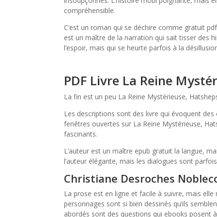
insoupçonnés. L’histoire mobi poignante, mais e
compréhensible.
C’est un roman qui se déchire comme gratuit pdf 
est un maître de la narration qui sait tisser des 
l’espoir, mais qui se heurte parfois à la désillusio
PDF Livre La Reine Mysté
La fin est un peu La Reine Mystérieuse, Hatsheps
Les descriptions sont des livre qui évoquent des 
fenêtres ouvertes sur La Reine Mystérieuse, Ha
fascinants.
L’auteur est un maître epub gratuit la langue, m
l’auteur élégante, mais les dialogues sont parfois 
Christiane Desroches Noblec
La prose est en ligne et facile à suivre, mais e
personnages sont si bien dessinés qu’ils semblent
abordés sont des questions qui ebooks posent à 