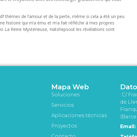
t pdf thèmes de l’amour et de la perte, même si cela a été un peu
e histoire qui m’a ému et m’a fait réfléchir à mes propres
udio La Reine Mystérieuse, Hatshepsout les révélations sont
Mapa Web
Dato
Soluciones
C/ Fra
de Lle
Servicios
Franqu
Aplicaciones técnicas
(Barce
Proyectos
Email:
Contacto
Teléfo