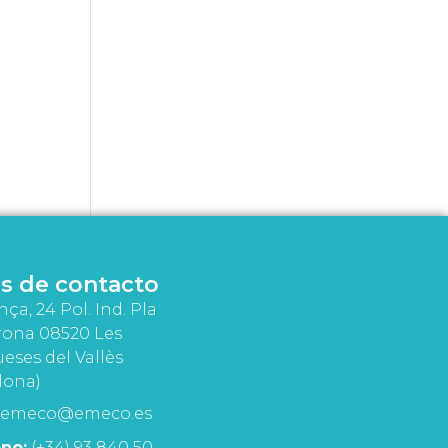
s de contacto
nça, 24 Pol. Ind. Pla
rona 08520 Les
eses del Vallès
lona)
emeco@emeco.es
no:
(+34) 93 840 50