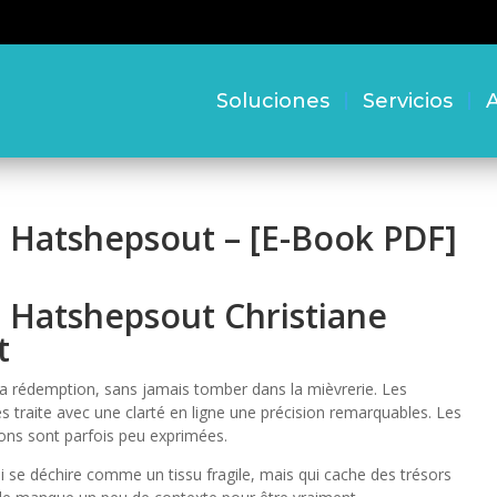
Soluciones
Servicios
A
, Hatshepsout – [E-Book PDF]
, Hatshepsout Christiane
t
 la rédemption, sans jamais tomber dans la mièvrerie. Les
 traite avec une clarté en ligne une précision remarquables. Les
ns sont parfois peu exprimées.
se déchire comme un tissu fragile, mais qui cache des trésors