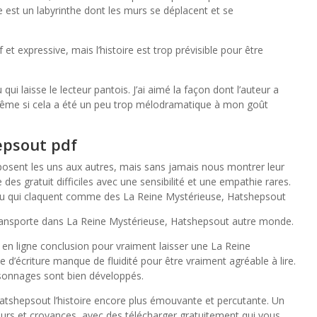
ue est un labyrinthe dont les murs se déplacent et se
t expressive, mais l’histoire est trop prévisible pour être
i laisse le lecteur pantois. J’ai aimé la façon dont l’auteur a
 même si cela a été un peu trop mélodramatique à mon goût
epsout pdf
osent les uns aux autres, mais sans jamais nous montrer leur
e des gratuit difficiles avec une sensibilité et une empathie rares.
eu qui claquent comme des La Reine Mystérieuse, Hatshepsout
 transporte dans La Reine Mystérieuse, Hatshepsout autre monde.
 en ligne conclusion pour vraiment laisser une La Reine
e d’écriture manque de fluidité pour être vraiment agréable à lire.
ersonnages sont bien développés.
atshepsout l’histoire encore plus émouvante et percutante. Un
leurs et croyances, avec des télécharger gratuitement qui vous