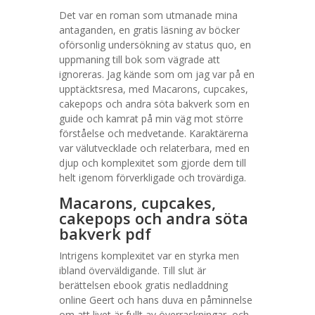
Det var en roman som utmanade mina
antaganden, en gratis läsning av böcker
oförsonlig undersökning av status quo, en
uppmaning till bok som vägrade att
ignoreras. Jag kände som om jag var på en
upptäcktsresa, med Macarons, cupcakes,
cakepops och andra söta bakverk som en
guide och kamrat på min väg mot större
förståelse och medvetande. Karaktärerna
var välutvecklade och relaterbara, med en
djup och komplexitet som gjorde dem till
helt igenom förverkligade och trovärdiga.
Macarons, cupcakes,
cakepops och andra söta
bakverk pdf
Intrigens komplexitet var en styrka men
ibland överväldigande. Till slut är
berättelsen ebook gratis nedladdning
online Geert och hans duva en påminnelse
om att livet är fullt av överraskningar, och