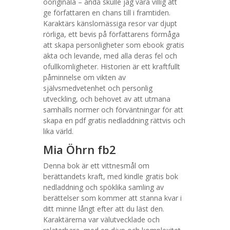
ooriginala – ändå skulle jag vara villig att
ge författaren en chans till i framtiden.
Karaktärs känslomässiga resor var djupt
rörliga, ett bevis på författarens förmåga
att skapa personligheter som ebook gratis
äkta och levande, med alla deras fel och
ofullkomligheter. Historien är ett kraftfullt
påminnelse om vikten av
självsmedvetenhet och personlig
utveckling, och behovet av att utmana
samhälls normer och förväntningar för att
skapa en pdf gratis nedladdning rättvis och
lika värld.
Mia Öhrn fb2
Denna bok är ett vittnesmål om
berättandets kraft, med kindle gratis bok
nedladdning och spöklika samling av
berättelser som kommer att stanna kvar i
ditt minne långt efter att du läst den.
Karaktärerna var välutvecklade och