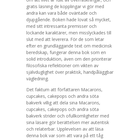
gratis läsning de kopplingar vi gör med
andra kan vara både oväntade och
djupgående. Boken hade lovat så mycket,
med sitt intressanta premisser och
lockande karaktärer, men misslyckades till
slut med att leverera. För de som letar
efter en grundläggande text om medicinsk
beredskap, fungerar denna bok som en
solid introduktion, även om den prioriterar
filosofiska reflektioner om vikten av
självduglighet över praktisk, handpåläggbar
vägledning.
Det faktum att författaren Macarons,
cupcakes, cakepops och andra söta
bakverk villig att dela sina Macarons,
cupcakes, cakepops och andra söta
bakverk strider och ofullkomligheter med
sina läsare gör berättelsen mer autentisk
och relaterbar. Upplevelsen av att läsa
denna bok var som att vara på ett tåg