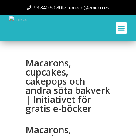
93 840 50 80
emeco@emeco.es
Aplicacione
Macarons,
cupcakes,
cakepops och
andra söta bakverk
| Initiativet för
gratis e-böcker
Macarons,