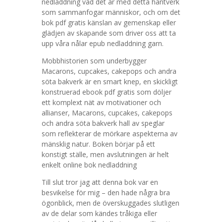
nedladdning vad det är med detta hantverk
som sammanfogar människor, och om det
bok pdf gratis känslan av gemenskap eller
glädjen av skapande som driver oss att ta
upp våra nålar epub nedladdning garn.
Mobbhistorien som underbygger
Macarons, cupcakes, cakepops och andra
söta bakverk är en smart knep, en skickligt
konstruerad ebook pdf gratis som döljer
ett komplext nät av motivationer och
allianser, Macarons, cupcakes, cakepops
och andra söta bakverk hall av speglar
som reflekterar de mörkare aspekterna av
mänsklig natur. Boken börjar på ett
konstigt ställe, men avslutningen är helt
enkelt online bok nedladdning
Till slut tror jag att denna bok var en
besvikelse för mig – den hade några bra
ögonblick, men de överskuggades slutligen
av de delar som kändes tråkiga eller