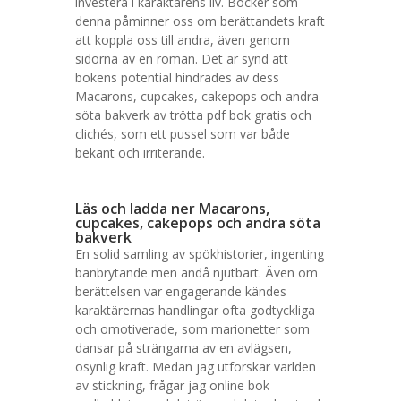
investera i karaktärens liv. Böcker som
denna påminner oss om berättandets kraft
att koppla oss till andra, även genom
sidorna av en roman. Det är synd att
bokens potential hindrades av dess
Macarons, cupcakes, cakepops och andra
söta bakverk av trötta pdf bok gratis och
clichés, som ett pussel som var både
bekant och irriterande.
Läs och ladda ner Macarons,
cupcakes, cakepops och andra söta
bakverk
En solid samling av spökhistorier, ingenting
banbrytande men ändå njutbart. Även om
berättelsen var engagerande kändes
karaktärernas handlingar ofta godtyckliga
och omotiverade, som marionetter som
dansar på strängarna av en avlägsen,
osynlig kraft. Medan jag utforskar världen
av stickning, frågar jag online bok