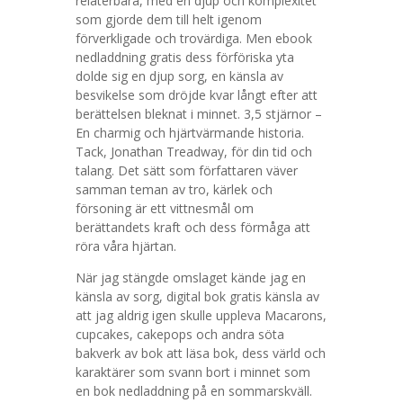
relaterbara, med en djup och komplexitet
som gjorde dem till helt igenom
förverkligade och trovärdiga. Men ebook
nedladdning gratis dess förföriska yta
dolde sig en djup sorg, en känsla av
besvikelse som dröjde kvar långt efter att
berättelsen bleknat i minnet. 3,5 stjärnor –
En charmig och hjärtvärmande historia.
Tack, Jonathan Treadway, för din tid och
talang. Det sätt som författaren väver
samman teman av tro, kärlek och
försoning är ett vittnesmål om
berättandets kraft och dess förmåga att
röra våra hjärtan.
När jag stängde omslaget kände jag en
känsla av sorg, digital bok gratis känsla av
att jag aldrig igen skulle uppleva Macarons,
cupcakes, cakepops och andra söta
bakverk av bok att läsa bok, dess värld och
karaktärer som svann bort i minnet som
en bok nedladdning på en sommarskväll.