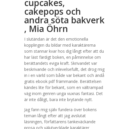
cupcakes,
cakepops och
andra söta bakverk
, Mia Öhrn
I slutändan är det den emotionella
kopplingen du bildar med karaktärerna
som stannar kvar hos dig långt efter att du
har läst färdigt boken, en påminnelse om
berättandets eviga kraft. Skrivandet var
beskrivande och inlevelsefullt, det drog mig
in i en värld som både var bekant och ändå
gratis ebook pdf främmande. Berättelsen
kändes lite för bekant, som en vältrampad
väg inom genren unga vuxnas fantasi. Det
är inte dåligt, bara inte brytande nytt.
Jag fann mig själv fundera över bokens
teman långt efter att jag avslutat
läsningen, författarens tankeväckande
prosa och välutvecklade karaktärer