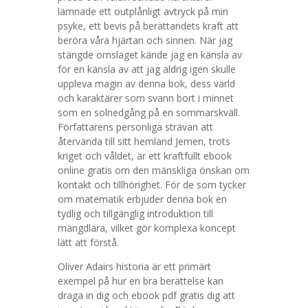
lämnade ett outplånligt avtryck på min
psyke, ett bevis på berättandets kraft att
beröra våra hjärtan och sinnen. När jag
stängde omslaget kände jag en känsla av
för en känsla av att jag aldrig igen skulle
uppleva magin av denna bok, dess värld
och karaktärer som svann bort i minnet
som en solnedgång på en sommarskväll.
Författarens personliga strävan att
återvända till sitt hemland Jemen, trots
kriget och våldet, är ett kraftfullt ebook
online gratis om den mänskliga önskan om
kontakt och tillhörighet. För de som tycker
om matematik erbjuder denna bok en
tydlig och tillgänglig introduktion till
mängdlära, vilket gör komplexa koncept
lätt att förstå.
Oliver Adairs historia är ett primärt
exempel på hur en bra berättelse kan
draga in dig och ebook pdf gratis dig att