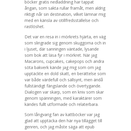
böcker gratis nedladdning har tappat
ångan, som sakta rullar framåt, men aldrig
riktigt når sin destination, vilket lämnar mig
med en känsla av otillfredsställelse och
rastlöshet.
Det var en resa in i mörkrets hjärta, en väg
som slingrade sig genom skuggorna och in
i ljuset, där sanningen väntade, lysande
som bok att läsa fyr i mörkret. När jag
Macarons, cupcakes, cakepops och andra
söta bakverk kände jag mig som om jag
upptäckte en dold skatt, en berättelse som
var både värdefull och sällsynt, men ändå
fullständigt fängslande och övertygande.
Dialogen var skarp, som en kniv som skar
genom spänningen, med karaktärer som
kändes fullt utformade och relaterbara.
Som långvarig fan av kattböcker var jag
glad att upptäcka den här nya tillägget till
genren, och jag måste säga att epub