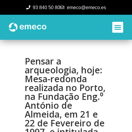
93 840 50 80
emeco@emeco.es
Aplicacione
Pensar a
arqueologia, hoje:
Mesa-redonda
realizada no Porto,
na Fundação Eng.⁰
António de
Almeida, em 21 e
22 de Fevereiro de
1997, e intitulada