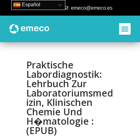
Español
93 840 50 80
emeco@emeco.es
Praktische
Labordiagnostik:
Lehrbuch Zur
Laboratoriumsmed
izin, Klinischen
Chemie Und
H�matologie :
(EPUB)