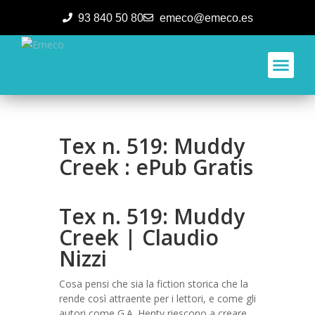
93 840 50 80
emeco@emeco.es
Aplicacione
Tex n. 519: Muddy
Creek : ePub Gratis
Tex n. 519: Muddy
Creek | Claudio
Nizzi
Cosa pensi che sia la fiction storica che la
rende così attraente per i lettori, e come gli
autori come G.A. Henty riescono a creare