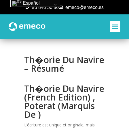
Español
93 840 50 80
emeco@emeco.es
Aplicacione
Th�orie Du Navire
– Résumé
Th�orie Du Navire
(French Edition) ,
Poterat (Marquis
De )
L’écriture est unique et originale, mais