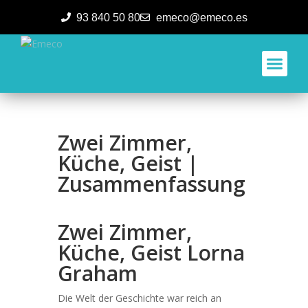
93 840 50 80
emeco@emeco.es
Aplicacione
Zwei Zimmer,
Küche, Geist |
Zusammenfassung
Zwei Zimmer,
Küche, Geist Lorna
Graham
Die Welt der Geschichte war reich an