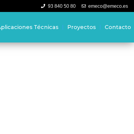
93 840 50 80
emeco@emeco.es
plicaciones Técnicas
Proyectos
Contacto