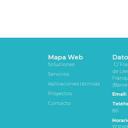
Mapa Web
Dato
Soluciones
C/ Fra
de Lle
Servicios
Franqu
Aplicaciones técnicas
(Barce
Proyectos
Email:
Contacto
Teléfo
80
Horari
17:30