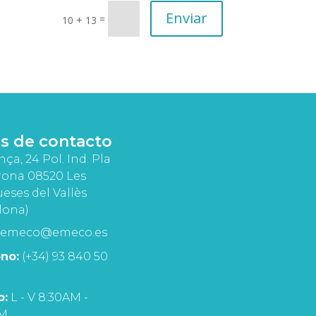
Enviar
=
10 + 13
s de contacto
nça, 24 Pol. Ind. Pla
rona 08520 Les
eses del Vallès
lona)
emeco@emeco.es
no:
(+34) 93 840 50
o:
L - V 8:30AM -
PM