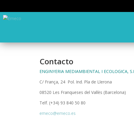
Contacto
ENGINYERIA MEDIAMBIENTAL I ECOLOGICA, S.
C/ França, 24 Pol. Ind. Pla de Llerona
08520
Les Franqueses del Vallès (Barcelona)
Telf. (+34) 93 840 50 80
emeco@emeco.es