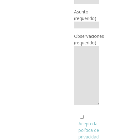
eficiente y
Asunto
sostenible.
(requerido)
Solicita una
consultoría
ambiental
Observaciones
y optimiza
(requerido)
tus
procesos
para lograr
el máximo
rendimiento
con un
menor
impacto
ambiental.
Acepto la
política de
privacidad