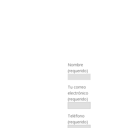
SOLICITA
Nombre
INFORMACIÓN
(requerido)
Confía en
Emeco
Tu correo
para
electrónico
guiarte
(requerido)
hacia una
gestión de
Teléfono
recursos
(requerido)
más