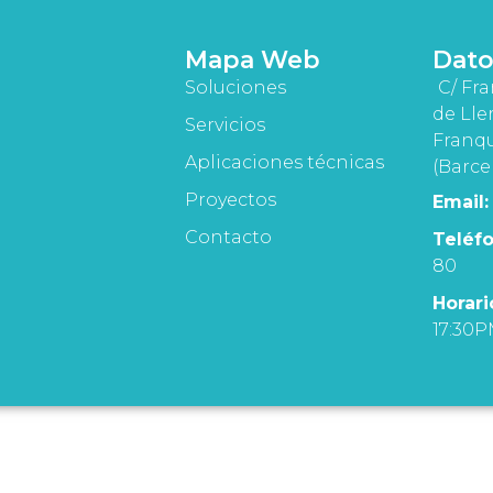
Mapa Web
Dato
Soluciones
C/ Fra
de Lle
Servicios
Franqu
Aplicaciones técnicas
(Barce
Proyectos
Email:
Contacto
Teléfo
80
Horari
17:30