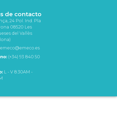
s de contacto
nça, 24 Pol. Ind. Pla
rona 08520 Les
eses del Vallès
lona)
emeco@emeco.es
no:
(+34) 93 840 50
o:
L - V 8:30AM -
PM