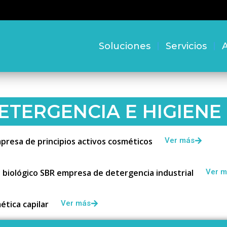
Soluciones
Servicios
A
ETERGENCIA E HIGIENE
resa de principios activos cosméticos
Ver más
 biológico SBR empresa de detergencia industrial
Ver 
tica capilar
Ver más