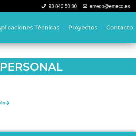
93 840 50 80
emeco@emeco.es
plicaciones Técnicas
Proyectos
Contacto
 PERSONAL
más