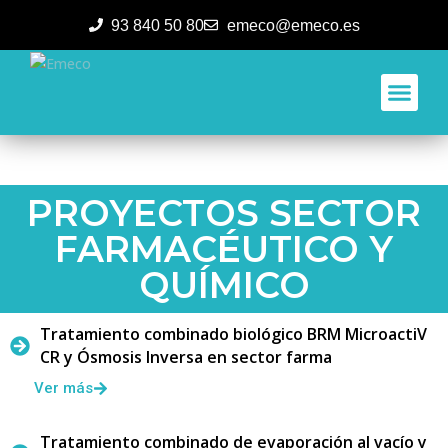
93 840 50 80
emeco@emeco.es
Aplicacione
PROYECTOS SECTOR
FARMACÉUTICO Y
QUÍMICO
Tratamiento combinado biológico BRM MicroactiV
CR y Ósmosis Inversa en sector farma
Ver más
Tratamiento combinado de evaporación al vacío y