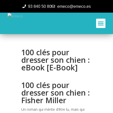
93 840 50 80
emeco@emeco.es
Aplicacione
100 clés pour
dresser son chien :
eBook [E-Book]
100 clés pour
dresser son chien :
Fisher Miller
Un roman qui mérite d’être lu, mais qui