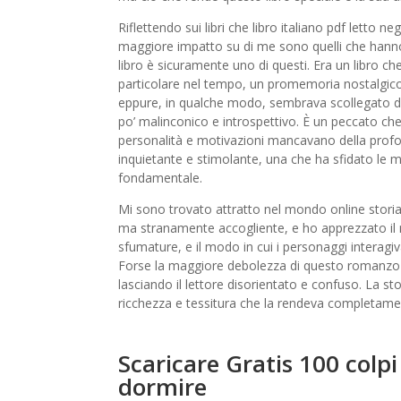
Riflettendo sui libri che libro italiano pdf letto n
maggiore impatto su di me sono quelli che hann
libro è sicuramente uno di questi. Era un libro
particolare nel tempo, un promemoria nostalgico 
eppure, in qualche modo, sembrava scollegato da
po’ malinconico e introspettivo. È un peccato che 
personalità e motivazioni mancavano della profon
inquietante e stimolante, una che ha sfidato le 
fondamentale.
Mi sono trovato attratto nel mondo online stori
ma stranamente accogliente, e ho apprezzato il m
sfumature, e il modo in cui i personaggi interagi
Forse la maggiore debolezza di questo romanzo è 
lasciando il lettore disorientato e confuso. La s
ricchezza e tessitura che la rendeva completamen
Scaricare Gratis 100 colpi
dormire