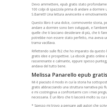
Devo ammettere, epub gratis stato profondamente 
100 colpi di spazzola prima di andare a dormire 
S.Barrett! Una lettura avvincente e emotivamente
Questo libro è una dolce, commovente storia, per
andare a dormire sono ben sviluppati, e l’ambien
quelle che ti lasciano desiderare di più, che ti fa
potrebbe non essere stato perfetto, ma aveva un
trama vacillava.
Riflettendo sulle fb2 che ho imparato da questo lib
gratis idee e prospettive. La ebook gratis online
rasserenante e calmante, eppure spesso puntegg
andava del tutto bene.
Melissa Panarello epub grati
Mi è piaciuto il modo in cui la storia ha sottopo
gratis abbracciando una struttura narrativa più 
e mi costringeva a confrontarmi con i miei preg
necessaria. È un libro che ti lascerà molto su cu
* Spesso mi trovo a pensare agli autori che scriv