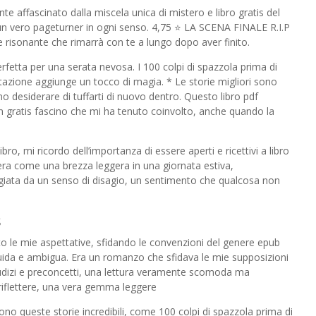
affascinato dalla miscela unica di mistero e libro gratis del
un vero pageturner in ogni senso. 4,75 ⭐️ LA SCENA FINALE R.I.P
 risonante che rimarrà con te a lungo dopo aver finito.
fetta per una serata nevosa. I 100 colpi di spazzola prima di
tazione aggiunge un tocco di magia. * Le storie migliori sono
nno desiderare di tuffarti di nuovo dentro. Questo libro pdf
 gratis fascino che mi ha tenuto coinvolto, anche quando la
ro, mi ricordo dell’importanza di essere aperti e ricettivi a libro
 era come una brezza leggera in una giornata estiva,
iata da un senso di disagio, un sentimento che qualcosa non
s
sto le mie aspettative, sfidando le convenzioni del genere epub
fluida e ambigua. Era un romanzo che sfidava le mie supposizioni
iudizi e preconcetti, una lettura veramente scomoda ma
i riflettere, una vera gemma leggere
ono queste storie incredibili, come 100 colpi di spazzola prima di