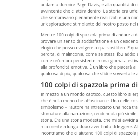
andare a dormire Page Davis, e alla quantità di 
avvincente che ci attira dentro. La storia era u
che sembravano pienamente realizzati e una narr
un’esplorazione stimolante del nostro posto nel
Mentre 100 colpi di spazzola prima di andare a d
provare un senso di soddisfazione e un desiderio 
elogio che posso rivolgere a qualsiasi libro. E q
perdita, di malinconia, come se stessi fb2 addio
come un’ombra persistente in una giornata estiva.
alla profondità emotiva. È un libro che piacerà 
qualcosa di più, qualcosa che sfidi e sovverta le 
100 colpi di spazzola prima d
In mezzo a un mondo caotico, questo libro si erge
che è nulla meno che affascinante. Una delle cose 
simbolismo – l’autore ha intrecciato una ricca t
sfumature alla narrazione, rendendola più simile
storia. Era una storia modesta, che mi si avvicin
mia mente a lungo dopo aver finito di leggere. Al
incontriamo che ci aiutano 100 colpi di spazzola