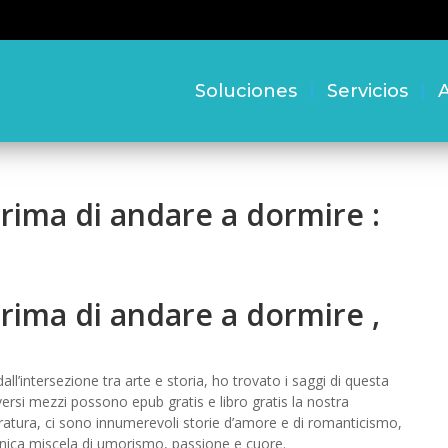
Soluciones
Servicios
A
prima di andare a dormire :
prima di andare a dormire ,
’intersezione tra arte e storia, ho trovato i saggi di questa
ersi mezzi possono epub gratis e libro gratis la nostra
tura, ci sono innumerevoli storie d’amore e di romanticismo,
unica miscela di umorismo, passione e cuore.