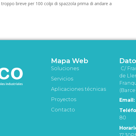
a è troppo breve per 100 colpi di spazzola prima di andare a
Mapa Web
Dato
Soluciones
C/ Fra
de Lle
Servicios
Franqu
Aplicaciones técnicas
(Barce
Proyectos
Email:
Contacto
Teléfo
80
Horari
17:30