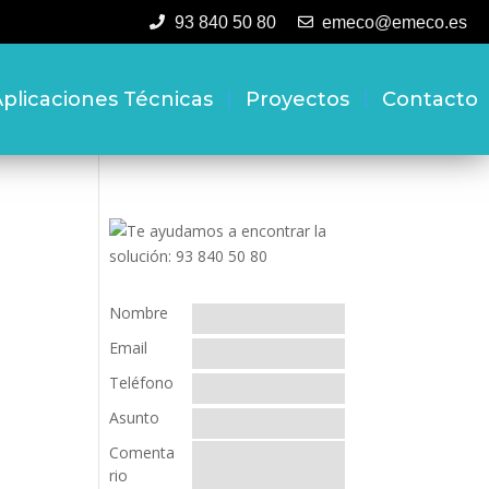
93 840 50 80
emeco@emeco.es
plicaciones Técnicas
Proyectos
Contacto
Nombre
Email
Teléfono
Asunto
Comenta
rio