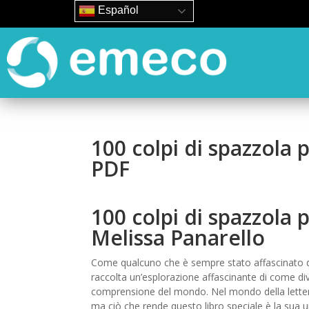
Español
100 colpi di spazzola 
PDF
100 colpi di spazzola 
Melissa Panarello
Come qualcuno che è sempre stato affascinato dall
raccolta un’esplorazione affascinante di come div
comprensione del mondo. Nel mondo della lettera
ma ciò che rende questo libro speciale è la sua 