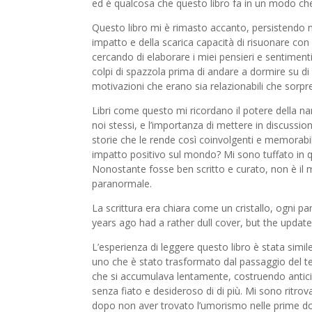
ed è qualcosa che questo libro fa in un modo ch
Questo libro mi è rimasto accanto, persistendo n
impatto e della scarica capacità di risuonare con i
cercando di elaborare i miei pensieri e sentiment
colpi di spazzola prima di andare a dormire su d
motivazioni che erano sia relazionabili che sorpr
Libri come questo mi ricordano il potere della 
noi stessi, e l’importanza di mettere in discussion
storie che le rende così coinvolgenti e memorabi
impatto positivo sul mondo? Mi sono tuffato in q
Nonostante fosse ben scritto e curato, non è il 
paranormale.
La scrittura era chiara come un cristallo, ogni p
years ago had a rather dull cover, but the upda
L’esperienza di leggere questo libro è stata simi
uno che è stato trasformato dal passaggio del t
che si accumulava lentamente, costruendo antici
senza fiato e desideroso di di più. Mi sono ritrov
dopo non aver trovato l’umorismo nelle prime dozzi