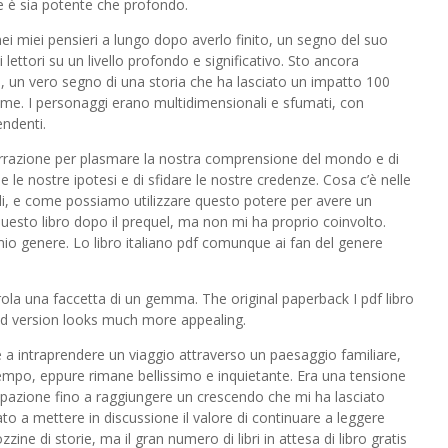
e è sia potente che profondo.
ei miei pensieri a lungo dopo averlo finito, un segno del suo
 lettori su un livello profondo e significativo. Sto ancora
i, un vero segno di una storia che ha lasciato un impatto 100
i me. I personaggi erano multidimensionali e sfumati, con
endenti.
narrazione per plasmare la nostra comprensione del mondo e di
e le nostre ipotesi e di sfidare le nostre credenze. Cosa c’è nelle
li, e come possiamo utilizzare questo potere per avere un
uesto libro dopo il prequel, ma non mi ha proprio coinvolto.
mio genere. Lo libro italiano pdf comunque ai fan del genere
arola una faccetta di un gemma. The original paperback I pdf libro
ted version looks much more appealing.
le a intraprendere un viaggio attraverso un paesaggio familiare,
empo, eppure rimane bellissimo e inquietante. Era una tensione
pazione fino a raggiungere un crescendo che mi ha lasciato
ato a mettere in discussione il valore di continuare a leggere
ne di storie, ma il gran numero di libri in attesa di libro gratis