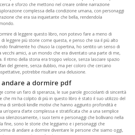
ricerca e sforzo che mettono nel creare online narrazione
n’esplorazione complessa della condizione umana, con personaggi
azione che era sia inquietante che bella, rendendola
 mondo.
ormire di leggere questo libro, non potevo fare a meno di
di leggere più storie come questa, e penso che sia il più alto
uando finalmente ho chiuso la copertina, ho sentito un senso di
 a vecchi amici, a un mondo che era diventato una parte di me,
 Il ritmo della storia era troppo veloce, senza lasciare spazio
ai fan del genere, senza dubbio, ma per coloro che cercano
aspettative, potrebbe risultare una delusione.
i andare a dormire pdf
 come un faro di speranza, le sue parole gocciolanti di sincerità
che mi ha colpito di più in questo libro è stato il suo utilizzo del
rama di simboli kindle motivi che hanno aggiunto profondità e
 a un’opera d’arte complessa e stratificata che a una semplice
ava silenziosamente, i suoi temi e personaggi che bollivano nella
la fine, sono le storie che leggiamo e i personaggi che
 prima di andare a dormire diventare le persone che siamo oggi,