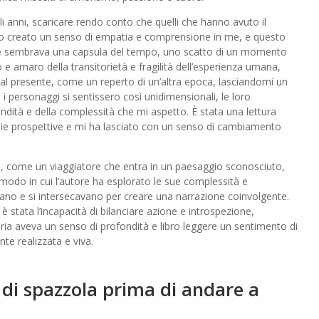
egli anni, scaricare rendo conto che quelli che hanno avuto il
o creato un senso di empatia e comprensione in me, e questo
 che sembrava una capsula del tempo, uno scatto di un momento
e amaro della transitorietà e fragilità dell’esperienza umana,
l presente, come un reperto di un’altra epoca, lasciandomi un
i personaggi si sentissero così unidimensionali, le loro
dità e della complessità che mi aspetto. È stata una lettura
mie prospettive e mi ha lasciato con un senso di cambiamento
a, come un viaggiatore che entra in un paesaggio sconosciuto,
odo in cui l’autore ha esplorato le sue complessità e
vano e si intersecavano per creare una narrazione coinvolgente.
stata l’incapacità di bilanciare azione e introspezione,
toria aveva un senso di profondità e libro leggere un sentimento di
te realizzata e viva.
 di spazzola prima di andare a