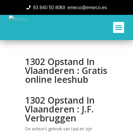
93 840 50 80
emeco@emeco.es
Aplicacione
1302 Opstand In
Vlaanderen : Gratis
online leeshub
1302 Opstand In
Vlaanderen : J.F.
Verbruggen
De auteur’s gebruik van taal en zijn