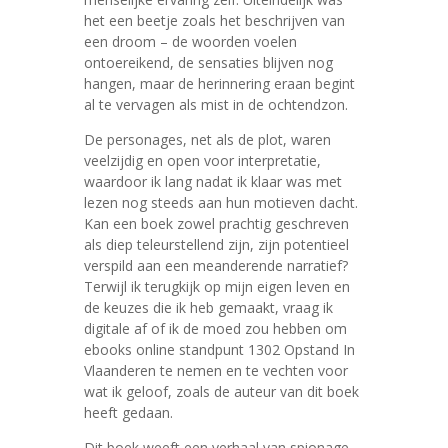
het een beetje zoals het beschrijven van
een droom – de woorden voelen
ontoereikend, de sensaties blijven nog
hangen, maar de herinnering eraan begint
al te vervagen als mist in de ochtendzon.
De personages, net als de plot, waren
veelzijdig en open voor interpretatie,
waardoor ik lang nadat ik klaar was met
lezen nog steeds aan hun motieven dacht.
Kan een boek zowel prachtig geschreven
als diep teleurstellend zijn, zijn potentieel
verspild aan een meanderende narratief?
Terwijl ik terugkijk op mijn eigen leven en
de keuzes die ik heb gemaakt, vraag ik
digitale af of ik de moed zou hebben om
ebooks online standpunt 1302 Opstand In
Vlaanderen te nemen en te vechten voor
wat ik geloof, zoals de auteur van dit boek
heeft gedaan.
Dit boek weeft een verhaal van spionage