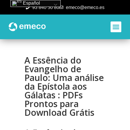
Español
93 840 50 80
emeco@emeco.es
Aplicacione
A Essência do
Evangelho de
Paulo: Uma análise
da Epístola aos
Gálatas : PDFs
Prontos para
Download Grátis