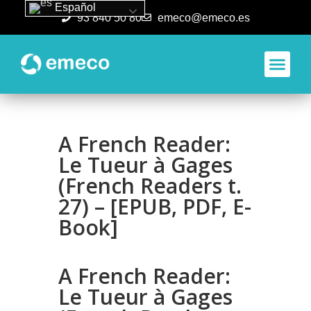
Español
93 840 50 80
emeco@emeco.es
Aplicacione
A French Reader:
Le Tueur à Gages
(French Readers t.
27) – [EPUB, PDF, E-
Book]
A French Reader:
Le Tueur à Gages