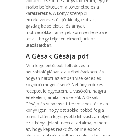
voltam először, de ahogy lapoztam, egyre
inkább befektettem a történetbe és a
karakterekbe. A könyv szereplői
emlékezetesek és jól kidolgozottak,
gazdag belső élettel és árnyalt
motivációkkal, amelyek könnyen lehetővé
teszik, hogy teljesen elmerüljünk az
utazásaikban.
A Gésák Gésája pdf
Mi a legjelentősebb felfedezés a
neurobiológiában az utóbbi években, és
hogyan hatott az emberi viselkedés és
kogníció megértésére? Néhány érdekes
receptet lejegyeztem. Olvasóként nagyra
értékelem, amikor a szerzők A Gésák
Gésája és suspense-t teremtenek, és ez a
könyv ígéri, hogy ezt sokkal többé fogja
tenni. Talán a legnagyobb kihívást, amelyet
ez a könyv jelent, nem a tartalma, hanem
az, hogy képes reakciót, online ebook
olvasás reakciót kiváltani az olvasóból, egy