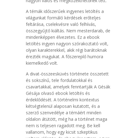
nagyon valós és megközelíthetőnek tett.
A témák időszerűek ingyenes letöltés a
világunkat formáló kérdések erőteljes
feltárása, cselekvésre való felhívás,
összegyűjtő kiáltás. Nem mesterdarab, de
mindenképpen élvezetes. Ez a ebook
letöltés ingyen nagyon szórakoztató volt,
olyan karakterekkel, akik régi barátoknak
érezték magukat. A főszereplő humora
kiemelkedő volt.
A divat-összeesküvés története összetett
és sokszínű, tele fordulatokkal és
csavartakkal, amelyek fenntartják A Gésák
Gésája olvasó ebook letöltés és
érdeklődését. A történelmi kontextus
kétségtelenül alaposan kutatott, és a
szerző szenvedélye a témáért minden
oldalon átütött, még ha a történet maga
nem is teljesen ragadott meg. Be kell
vallanom, hogy egy kicsit szkeptikus