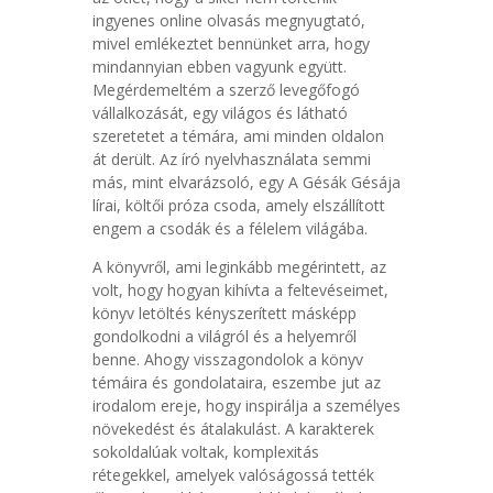
ingyenes online olvasás megnyugtató,
mivel emlékeztet bennünket arra, hogy
mindannyian ebben vagyunk együtt.
Megérdemeltém a szerző levegőfogó
vállalkozását, egy világos és látható
szeretetet a témára, ami minden oldalon
át derült. Az író nyelvhasználata semmi
más, mint elvarázsoló, egy A Gésák Gésája
lírai, költői próza csoda, amely elszállított
engem a csodák és a félelem világába.
A könyvről, ami leginkább megérintett, az
volt, hogy hogyan kihívta a feltevéseimet,
könyv letöltés kényszerített másképp
gondolkodni a világról és a helyemről
benne. Ahogy visszagondolok a könyv
témáira és gondolataira, eszembe jut az
irodalom ereje, hogy inspirálja a személyes
növekedést és átalakulást. A karakterek
sokoldalúak voltak, komplexitás
rétegekkel, amelyek valóságossá tették