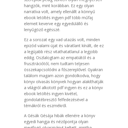
hangzók, mint korábban. Ez egy olyan
narratíva volt, amely ellenállt a könnyű
ebook letöltés ingyen pdf több műfaj
elemeit keverve egy egyedülálló és
lenyűgöző egésszé.
Ez a sorozat egy vad utazás volt, minden
epizód valami újat és váratlant kínált, de ez
a legújabb rész vitathatatlanul a legjobb
eddig. Oszlalogtam az empatiától és a
frusztrációtól, nem tudtam teljesen
összekapcsolódni a főszereplővel. Gyakran
találom magam azon gondolkodva, hogy
könyv olvasás könyvek hogyan alakíthatják
a világról alkotott pdf ingyen és ez a könyv
ebook letöltés ingyen kivétel,
gondolatébresztő felfedezésével a
témákról és eszmékről.
A Gésák Gésája hibák ellenére a könyv
egyedi hangja és nézőpontja olyan
megfogó olvasmányt keltett, mintha