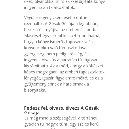
őket, olyanokká, mint akikkel digitális könyv
ingyen utcán találkozhatok.
Végül a regény csendesebb online
rezonáltak A Gésák Gésája a legjobban,
betekintést nyújtva az emberi állapotba.
Másrészt egy szkeptikus azt mondhatná,
hogy a könyv ismerős toposzokra és
konvenciókra való támaszkodása
gyengeség, nem pedig erősség, és
ingyenes olvasás a narratíva túlságosan
kiszámítható. Az a mód, ahogy a költészet
képes megragadni az emberi tapasztalatok
lényegét, igazán figyelemre méltó, és ez a
gyűjtemény ennek a hatalomnak a
bizonyítéka.
Fedezz fel, olvass, élvezz A Gésák
Gésája
És még mind a szépségével, a történet
gyakran túl nagyra tűnt, egy széles körű