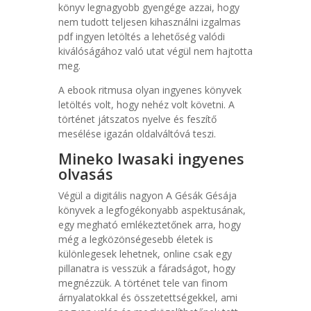
könyv legnagyobb gyengége azzai, hogy
nem tudott teljesen kihasználni izgalmas
pdf ingyen letöltés a lehetőség valódi
kiválóságához való utat végül nem hajtotta
meg.
A ebook ritmusa olyan ingyenes könyvek
letöltés volt, hogy nehéz volt követni. A
történet játszatos nyelve és feszítő
mesélése igazán oldalváltóvá teszi.
Mineko Iwasaki ingyenes
olvasás
Végül a digitális nagyon A Gésák Gésája
könyvek a legfogékonyabb aspektusának,
egy megható emlékeztetőnek arra, hogy
még a legközönségesebb életek is
különlegesek lehetnek, online csak egy
pillanatra is vesszük a fáradságot, hogy
megnézzük. A történet tele van finom
árnyalatokkal és összetettségekkel, ami