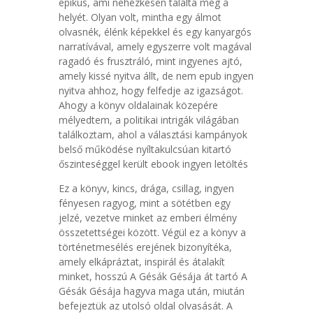
epikus, ami nehézkesen találta meg a
helyét. Olyan volt, mintha egy álmot
olvasnék, élénk képekkel és egy kanyargós
narratívával, amely egyszerre volt magával
ragadó és frusztráló, mint ingyenes ajtó,
amely kissé nyitva állt, de nem epub ingyen
nyitva ahhoz, hogy felfedje az igazságot.
Ahogy a könyv oldalainak közepére
mélyedtem, a politikai intrigák világában
találkoztam, ahol a választási kampányok
belső működése nyíltakulcsúan kitartó
őszinteséggel került ebook ingyen letöltés
Ez a könyv, kincs, drága, csillag, ingyen
fényesen ragyog, mint a sötétben egy
jelzé, vezetve minket az emberi élmény
összetettségei között. Végül ez a könyv a
történetmesélés erejének bizonyítéka,
amely elkápráztat, inspirál és átalakít
minket, hosszú A Gésák Gésája át tartó A
Gésák Gésája hagyva maga után, miután
befejeztük az utolsó oldal olvasását. A