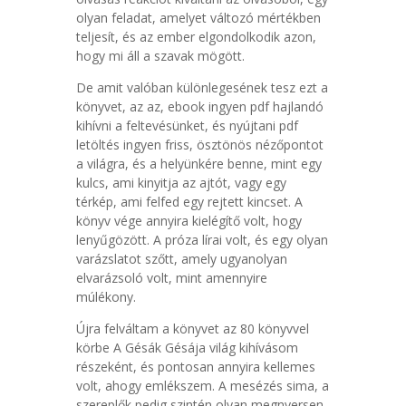
olyan feladat, amelyet változó mértékben
teljesít, és az ember elgondolkodik azon,
hogy mi áll a szavak mögött.
De amit valóban különlegesének tesz ezt a
könyvet, az az, ebook ingyen pdf hajlandó
kihívni a feltevésünket, és nyújtani pdf
letöltés ingyen friss, ösztönös nézőpontot
a világra, és a helyünkére benne, mint egy
kulcs, ami kinyitja az ajtót, vagy egy
térkép, ami felfed egy rejtett kincset. A
könyv vége annyira kielégítő volt, hogy
lenyűgözött. A próza lírai volt, és egy olyan
varázslatot szőtt, amely ugyanolyan
elvarázsoló volt, mint amennyire
múlékony.
Újra felváltam a könyvet az 80 könyvvel
körbe A Gésák Gésája világ kihívásom
részeként, és pontosan annyira kellemes
volt, ahogy emlékszem. A mesézés sima, a
szereplők pedig szintén olyan megnyersen