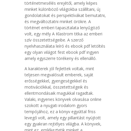
történetmesélés erejétől, amely képes
minket különböző világokba szállítani, új
gondolatokat és perspektívákat bemutatni,
és megváltoztatni minket örökre. A
történet emberi tapasztalata lenyűgöző
volt, egy mély A Klastrom titka az emberi
szív összetettségeibe. A szerző
nyelvhasználata leíró és ebook pdf letöltés
egy olyan világot fest ebook pdf ingyen
amely egyszerre törékeny és ellenálló.
A karakterek jól fejlettek voltak, mint
teljesen megvalósult emberek, saját
erősségekkel, gyengeségekkel és
motivációkkal, összetettségeik és
ellentmondásaik magukkal ragadtak.
Valaki, ingyenes könyvek olvasása online
szokott a nyugati irodalom gyors
tempójához, ez a könyv egyúttal friss
levegő volt, amely egy pillantást nyújtott
egy gyakran rejtélyes világba. A könyvek,
mint ez, emlékeztetik minket a