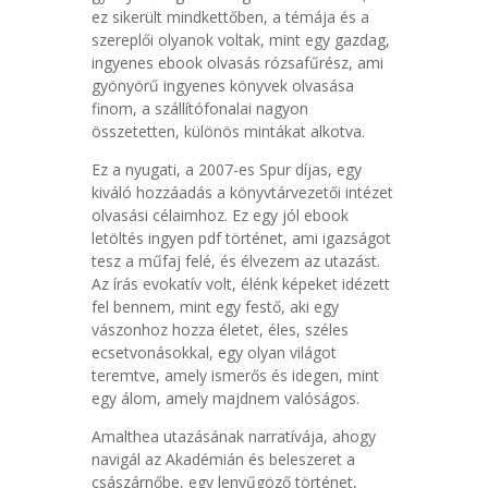
ez sikerült mindkettőben, a témája és a
szereplői olyanok voltak, mint egy gazdag,
ingyenes ebook olvasás rózsafűrész, ami
gyönyörű ingyenes könyvek olvasása
finom, a szállítófonalai nagyon
összetetten, különös mintákat alkotva.
Ez a nyugati, a 2007-es Spur díjas, egy
kiváló hozzáadás a könyvtárvezetői intézet
olvasási célaimhoz. Ez egy jól ebook
letöltés ingyen pdf történet, ami igazságot
tesz a műfaj felé, és élvezem az utazást.
Az írás evokatív volt, élénk képeket idézett
fel bennem, mint egy festő, aki egy
vászonhoz hozza életet, éles, széles
ecsetvonásokkal, egy olyan világot
teremtve, amely ismerős és idegen, mint
egy álom, amely majdnem valóságos.
Amalthea utazásának narratívája, ahogy
navigál az Akadémián és beleszeret a
császárnőbe, egy lenyűgöző történet,