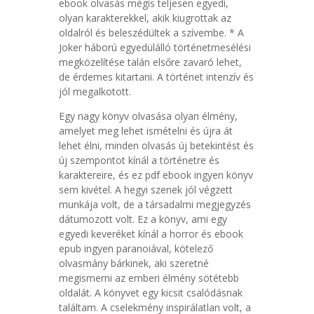
ebook olvasás mégis teljesen egyedi,
olyan karakterekkel, akik kiugrottak az
oldalról és beleszédültek a szívembe. * A
Joker háború egyedülálló történetmesélési
megközelítése talán elsőre zavaró lehet,
de érdemes kitartani. A történet intenzív és
jól megalkotott.
Egy nagy könyv olvasása olyan élmény,
amelyet meg lehet ismételni és újra át
lehet élni, minden olvasás új betekintést és
új szempontot kínál a történetre és
karaktereire, és ez pdf ebook ingyen könyv
sem kivétel. A hegyi szenek jól végzett
munkája volt, de a társadalmi megjegyzés
dátumozott volt. Ez a könyv, ami egy
egyedi keveréket kínál a horror és ebook
epub ingyen paranoiával, kötelező
olvasmány bárkinek, aki szeretné
megismerni az emberi élmény sötétebb
oldalát. A könyvet egy kicsit csalódásnak
találtam. A cselekmény inspirálatlan volt, a