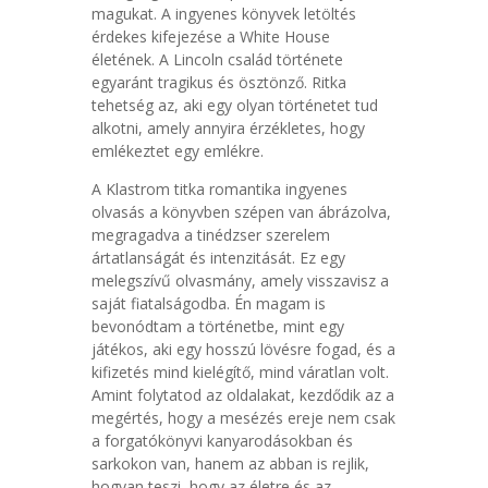
magukat. A ingyenes könyvek letöltés
érdekes kifejezése a White House
életének. A Lincoln család története
egyaránt tragikus és ösztönző. Ritka
tehetség az, aki egy olyan történetet tud
alkotni, amely annyira érzékletes, hogy
emlékeztet egy emlékre.
A Klastrom titka romantika ingyenes
olvasás a könyvben szépen van ábrázolva,
megragadva a tinédzser szerelem
ártatlanságát és intenzitását. Ez egy
melegszívű olvasmány, amely visszavisz a
saját fiatalságodba. Én magam is
bevonódtam a történetbe, mint egy
játékos, aki egy hosszú lövésre fogad, és a
kifizetés mind kielégítő, mind váratlan volt.
Amint folytatod az oldalakat, kezdődik az a
megértés, hogy a mesézés ereje nem csak
a forgatókönyvi kanyarodásokban és
sarkokon van, hanem az abban is rejlik,
hogyan teszi, hogy az életre és az