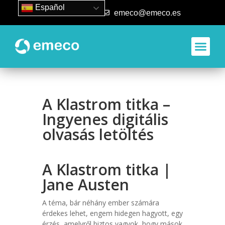
Español
93 840 50 80
emeco@emeco.es
A Klastrom titka –
Ingyenes digitális
olvasás letöltés
A Klastrom titka |
Jane Austen
A téma, bár néhány ember számára
érdekes lehet, engem hidegen hagyott, egy
érzés, amelyről biztos vagyok, hogy mások