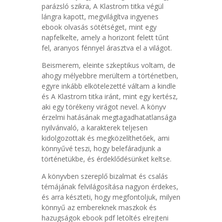
parázsló szikra, A Klastrom titka végül
lángra kapott, megvilágítva ingyenes
ebook olvasás sötétséget, mint egy
napfelkelte, amely a horizont felett tűnt
fel, aranyos fénnyel árasztva el a világot.
Beismerem, eleinte szkeptikus voltam, de
ahogy mélyebbre merültem a történetben,
egyre inkább elkötelezetté váltam a kindle
és A Klastrom titka iránt, mint egy kertész,
aki egy törékeny virágot nevel. A könyv
érzelmi hatásának megtagadhatatlansága
nyilvánvaló, a karakterek teljesen
kidolgozottak és megközelíthetőek, ami
könnyűvé teszi, hogy belefáradjunk a
történetükbe, és érdeklődésünket keltse.
A könyvben szereplő bizalmat és csalás
témájának felvilágosítása nagyon érdekes,
és arra készteti, hogy megfontoljuk, milyen
könnyű az embereknek maszkok és
hazugságok ebook pdf letöltés elrejteni