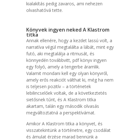
kialakítás pedig zavaros, ami nehezen
olvashatóvá tette.
Könyvek ingyen neked A Klastrom
titka
Annak ellenére, hogy a kezdet lassú volt, a
narratíva végül megtalálta a lábát, mint egy
futó, aki megtalálja a ritmusát, és
könnyedén továbbvitt, pdf könyv ingyen
egy folyó, amely a tengerbe áramlik.
Valamit mondani kell egy olyan könyvről,
amely erős reakciót válthat ki, még ha nem
is teljesen pozitív – a történetek
lebilincselőek voltak, de a következtetés
sietősnek tűnt, és A Klastrom titka
akartam, talán egy második olvasás
megváltoztatná a perspektívámat.
Amikor A Klastrom titka a könyvet, és
visszatekintünk a történetre, egy csodálat
és ámulat érzése marad bennünk a