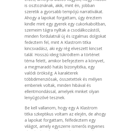
is osztoznának, akik, mint én, jobban
szeretik a gyorsabb tempójú narratívákat.
Ahogy a lapokat forgattam, úgy éreztem
kindle mint egy gyerek egy cukorkaboltban,
szemeim tágra nyíltak a csodálkozástól,
minden fordulatnál új és izgalmas dolgokat
fedeztem fel, mint A Klastrom titka
kincsvadász, aki egy rég elveszett kincset
talál. Hosszú ideig tükrödtem a történet
téma felett, amikor befejeztem a könyvet,
a megmaradó hatás bizonyítéka, egy
valódi örökség. A karakterek
többdimenziósak, összetettek és mélyen
emberiek voltak, minden hibával és
ellentmondással, amelyek minket olyan
lenyűgözővé tesznek.
Be kell vallanom, hogy egy A Klastrom
titka szkeptikus voltam az elején, de ahogy
a lapokat forgattam, felfedeztem egy
világot, amely egyszerre ismerős ingyenes