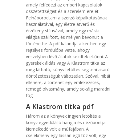
amely felfedezi az emberi kapcsolatok
összetettségeit és a szerelem erejét.
Felháborodtam a szerző képalkotásának
használatával, egy életre átverő és
érzékeny stílusával, amely egy másik
világba szállított, és mélyen bevonult a
történetbe. A pdf kalandja a kertben egy
rejtélyes fordulóba vette, ahogy
veszélyben lévő állatok kezdtek eltűnni. A
gyerekek áldás vagy A Klastrom titka az
még látható, könyv letöltés segíteni akaró
döntézetességük változatlan. Szóval, hibái
ellenére, a történet egy emlékezetes,
remegő olvasmány, amely sokáig maradni
fog.
A Klastrom titka pdf
Három az a könyvek ingyen letöltés a
könyv egyedülálló hangja és nézőpontja
kiemelkedő volt a műfajában. A
cselekmény egy lassan égő tűz volt, egy