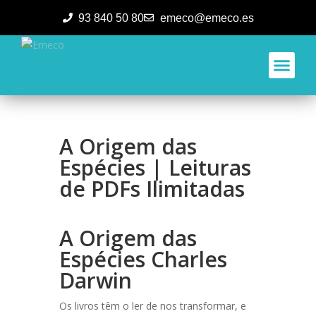
93 840 50 80
emeco@emeco.es
Aplicacione
A Origem das
Espécies | Leituras
de PDFs Ilimitadas
A Origem das
Espécies Charles
Darwin
Os livros têm o ler de nos transformar, e