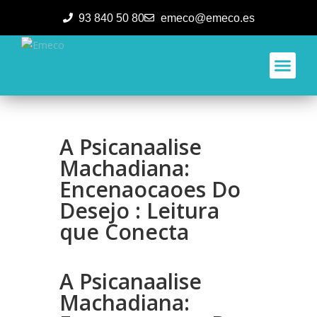
93 840 50 80
emeco@emeco.es
Aplicacione
A Psicanaalise
Machadiana:
Encenaocaoes Do
Desejo : Leitura
que Conecta
A Psicanaalise
Machadiana: