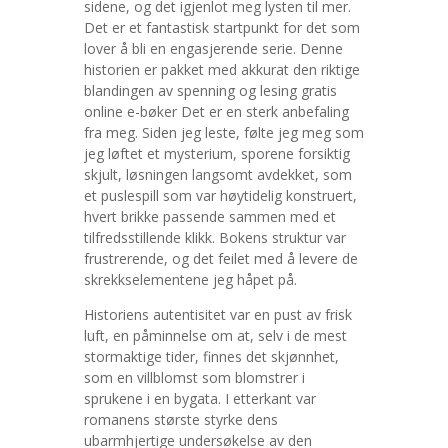
sidene, og det igjenlot meg lysten til mer.
Det er et fantastisk startpunkt for det som
lover å bli en engasjerende serie. Denne
historien er pakket med akkurat den riktige
blandingen av spenning og lesing gratis
online e-bøker Det er en sterk anbefaling
fra meg. Siden jeg leste, følte jeg meg som
jeg løftet et mysterium, sporene forsiktig
skjult, løsningen langsomt avdekket, som
et puslespill som var høytidelig konstruert,
hvert brikke passende sammen med et
tilfredsstillende klikk. Bokens struktur var
frustrerende, og det feilet med å levere de
skrekkselementene jeg håpet på.
Historiens autentisitet var en pust av frisk
luft, en påminnelse om at, selv i de mest
stormaktige tider, finnes det skjønnhet,
som en villblomst som blomstrer i
sprukene i en bygata. I etterkant var
romanens største styrke dens
ubarmhjertige undersøkelse av den