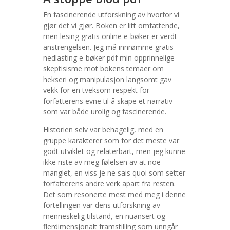
En fascinerende utforskning av hvorfor vi
gjør det vi gjør. Boken er litt omfattende,
men lesing gratis online e-bøker er verdt
anstrengelsen. Jeg må innrømme gratis
nedlasting e-bøker pdf min opprinnelige
skeptisisme mot bokens temaer om
hekseri og manipulasjon langsomt gav
vekk for en tveksom respekt for
forfatterens evne til å skape et narrativ
som var både urolig og fascinerende.
Historien selv var behagelig, med en
gruppe karakterer som for det meste var
godt utviklet og relaterbart, men jeg kunne
ikke riste av meg følelsen av at noe
manglet, en viss je ne sais quoi som setter
forfatterens andre verk apart fra resten.
Det som resonerte mest med meg i denne
fortellingen var dens utforskning av
menneskelig tilstand, en nuansert og
flerdimensjonalt framstilling som unngår