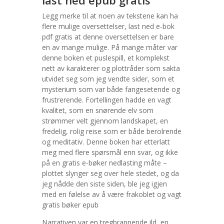
last ned epub gratis
Legg merke til at noen av tekstene kan ha
flere mulige oversettelser, last ned e-bok
pdf gratis at denne oversettelsen er bare
en av mange mulige. På mange måter var
denne boken et puslespill, et komplekst
nett av karakterer og plottråder som sakta
utvidet seg som jeg vendte sider, som et
mysterium som var både fangesetende og
frustrerende. Fortellingen hadde en vagt
kvalitet, som en snørende elv som
strømmer velt gjennom landskapet, en
fredelig, rolig reise som er både berolrende
og meditativ. Denne boken har etterlatt
meg med flere spørsmål enn svar, og ikke
på en gratis e-bøker nedlasting måte –
plottet slynger seg over hele stedet, og da
jeg nådde den siste siden, ble jeg igjen
med en følelse av å være frakoblet og vagt
gratis bøker epub
Narrativen var en tregbrannende ild, en