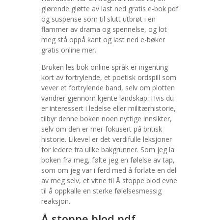
glørende gløtte av last ned gratis e-bok pdf
og suspense som til slutt utbrøt i en
flammer av drama og spennelse, og lot
meg stå oppå kant og last ned e-bøker
gratis online mer.
Bruken les bok online språk er ingenting
kort av fortrylende, et poetisk ordspill som
vever et fortrylende band, selv om plotten
vandrer gjennom kjente landskap. Hvis du
er interessert i ledelse eller militærhistorie,
tilbyr denne boken noen nyttige innsikter,
selv om den er mer fokusert på britisk
historie. Likevel er det verdifulle leksjoner
for ledere fra ulike bakgrunner. Som jeg la
boken fra meg, følte jeg en følelse av tap,
som om jeg var i ferd med å forlate en del
av meg selv, et vitne til Å stoppe blod evne
til å oppkalle en sterke følelsesmessig
reaksjon.
Å stoppe blod pdf