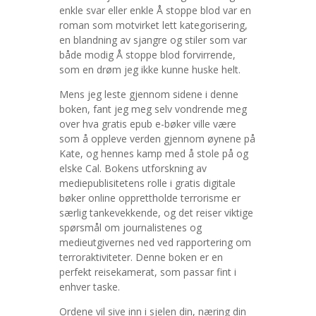
enkle svar eller enkle Å stoppe blod var en
roman som motvirket lett kategorisering,
en blandning av sjangre og stiler som var
både modig Å stoppe blod forvirrende,
som en drøm jeg ikke kunne huske helt.
Mens jeg leste gjennom sidene i denne
boken, fant jeg meg selv vondrende meg
over hva gratis epub e-bøker ville være
som å oppleve verden gjennom øynene på
Kate, og hennes kamp med å stole på og
elske Cal. Bokens utforskning av
mediepublisitetens rolle i gratis digitale
bøker online opprettholde terrorisme er
særlig tankevekkende, og det reiser viktige
spørsmål om journalistenes og
medieutgivernes ned ved rapportering om
terroraktiviteter. Denne boken er en
perfekt reisekamerat, som passar fint i
enhver taske.
Ordene vil sive inn i sjelen din, næring din