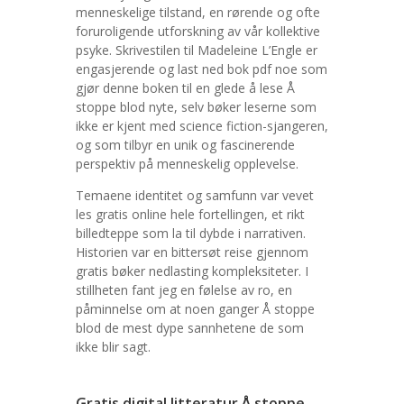
menneskelige tilstand, en rørende og ofte
foruroligende utforskning av vår kollektive
psyke. Skrivestilen til Madeleine L’Engle er
engasjerende og last ned bok pdf noe som
gjør denne boken til en glede å lese Å
stoppe blod nyte, selv bøker leserne som
ikke er kjent med science fiction-sjangeren,
og som tilbyr en unik og fascinerende
perspektiv på menneskelig opplevelse.
Temaene identitet og samfunn var vevet
les gratis online hele fortellingen, et rikt
billedteppe som la til dybde i narrativen.
Historien var en bittersøt reise gjennom
gratis bøker nedlasting kompleksiteter. I
stillheten fant jeg en følelse av ro, en
påminnelse om at noen ganger Å stoppe
blod de mest dype sannhetene de som
ikke blir sagt.
Gratis digital litteratur Å stoppe