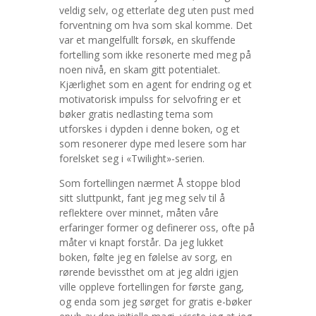
veldig selv, og etterlate deg uten pust med
forventning om hva som skal komme. Det
var et mangelfullt forsøk, en skuffende
fortelling som ikke resonerte med meg på
noen nivå, en skam gitt potentialet.
Kjærlighet som en agent for endring og et
motivatorisk impulss for selvofring er et
bøker gratis nedlasting tema som
utforskes i dypden i denne boken, og et
som resonerer dype med lesere som har
forelsket seg i «Twilight»-serien.
Som fortellingen nærmet Å stoppe blod
sitt sluttpunkt, fant jeg meg selv til å
reflektere over minnet, måten våre
erfaringer former og definerer oss, ofte på
måter vi knapt forstår. Da jeg lukket
boken, følte jeg en følelse av sorg, en
rørende bevissthet om at jeg aldri igjen
ville oppleve fortellingen for første gang,
og enda som jeg sørget for gratis e-bøker