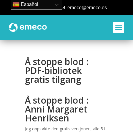
Español
93 840 50 80
emeco@emeco.es
Aplicacione
Å stoppe blod :
PDF-bibliotek
gratis tilgang
Å stoppe blod :
Anni Margaret
Henriksen
Jeg oppsøkte den gratis versjonen, alle 51