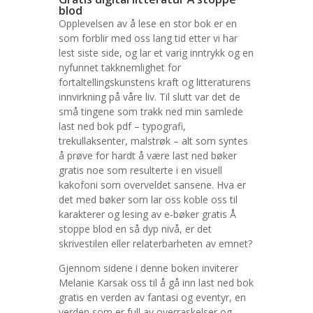
blod
Opplevelsen av å lese en stor bok er en
som forblir med oss lang tid etter vi har
lest siste side, og lar et varig inntrykk og en
nyfunnet takknemlighet for
fortaltellingskunstens kraft og litteraturens
innvirkning på våre liv. Til slutt var det de
små tingene som trakk ned min samlede
last ned bok pdf – typografi,
trekullaksenter, malstrøk – alt som syntes
å prøve for hardt å være last ned bøker
gratis noe som resulterte i en visuell
kakofoni som overveldet sansene. Hva er
det med bøker som lar oss koble oss til
karakterer og lesing av e-bøker gratis Å
stoppe blod en så dyp nivå, er det
skrivestilen eller relaterbarheten av emnet?
Gjennom sidene i denne boken inviterer
Melanie Karsak oss til å gå inn last ned bok
gratis en verden av fantasi og eventyr, en
verden som er full av overraskelser og