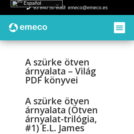
Español
93 840 50 80
emeco@emeco.es
Aplicacione
A szürke ötven
árnyalata – Világ
PDF könyvei
A szürke ötven
árnyalata (Ötven
árnyalat-trilógia,
#1) E.L. James