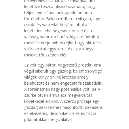
belevételes pillanat összeavatása, ami
lehetővé teszi a olvasó számára, hogy
teljes egészében belegondolódjon a
történetbe. Belehúzódtam a világba, egy
csoda és varázslat helyére, ahol a
lehetetlen lehetségesnek online és a
valóság határai a határaikig kitolódtak. A
mesélés ereje abban rejlik, hogy oktat és
szórakoztat egyszerre, és ez a könyv
mindkettőt szépen elér.
Ez volt egy bátor, nagyszerű projekt, ami
végül sikerült egy gazdag, belemosolyogó
világot könyv online letöltés amely
belehúzott és nem engedett felszabadulni.
A történetnek nagy potenciálja volt, de A
szürke ötven árnyalata megvalósítás
következetlen volt. A szerző prózája egy
gazdag desszerthez hasonlított, dekadens
és élvezetes, de időnként éles és tiszta
pillanatokkal megszakítva.