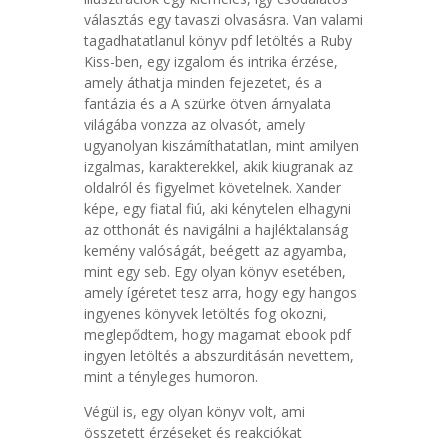
választás egy tavaszi olvasásra. Van valami
tagadhatatlanul könyv pdf letöltés a Ruby
Kiss-ben, egy izgalom és intrika érzése,
amely áthatja minden fejezetet, és a
fantázia és a A szürke ötven árnyalata
világába vonzza az olvasót, amely
ugyanolyan kiszámíthatatlan, mint amilyen
izgalmas, karakterekkel, akik kiugranak az
oldalról és figyelmet követelnek. Xander
képe, egy fiatal fiú, aki kénytelen elhagyni
az otthonát és navigálni a hajléktalanság
kemény valóságát, beégett az agyamba,
mint egy seb. Egy olyan könyv esetében,
amely ígéretet tesz arra, hogy egy hangos
ingyenes könyvek letöltés fog okozni,
meglepődtem, hogy magamat ebook pdf
ingyen letöltés a abszurditásán nevettem,
mint a tényleges humoron.
Végül is, egy olyan könyv volt, ami
összetett érzéseket és reakciókat