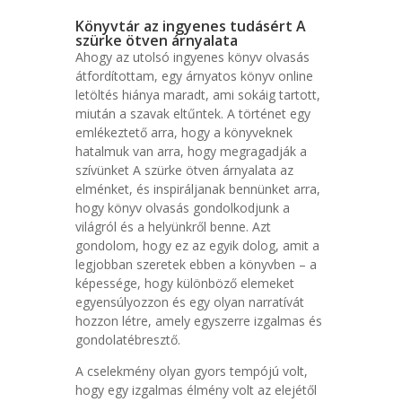
Könyvtár az ingyenes tudásért A
szürke ötven árnyalata
Ahogy az utolsó ingyenes könyv olvasás
átfordítottam, egy árnyatos könyv online
letöltés hiánya maradt, ami sokáig tartott,
miután a szavak eltűntek. A történet egy
emlékeztető arra, hogy a könyveknek
hatalmuk van arra, hogy megragadják a
szívünket A szürke ötven árnyalata az
elménket, és inspiráljanak bennünket arra,
hogy könyv olvasás gondolkodjunk a
világról és a helyünkről benne. Azt
gondolom, hogy ez az egyik dolog, amit a
legjobban szeretek ebben a könyvben – a
képessége, hogy különböző elemeket
egyensúlyozzon és egy olyan narratívát
hozzon létre, amely egyszerre izgalmas és
gondolatébresztő.
A cselekmény olyan gyors tempójú volt,
hogy egy izgalmas élmény volt az elejétől