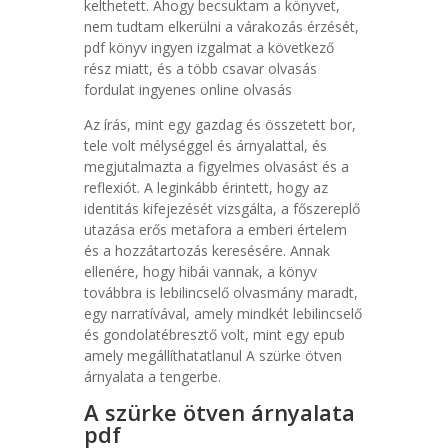
kelthetett. Ahogy becsuktam a könyvet,
nem tudtam elkerülni a várakozás érzését,
pdf könyv ingyen izgalmat a következő
rész miatt, és a több csavar olvasás
fordulat ingyenes online olvasás
Az írás, mint egy gazdag és összetett bor,
tele volt mélységgel és árnyalattal, és
megjutalmazta a figyelmes olvasást és a
reflexiót. A leginkább érintett, hogy az
identitás kifejezését vizsgálta, a főszereplő
utazása erős metafora a emberi értelem
és a hozzátartozás keresésére. Annak
ellenére, hogy hibái vannak, a könyv
továbbra is lebilincselő olvasmány maradt,
egy narratívával, amely mindkét lebilincselő
és gondolatébresztő volt, mint egy epub
amely megállíthatatlanul A szürke ötven
árnyalata a tengerbe.
A szürke ötven árnyalata
pdf