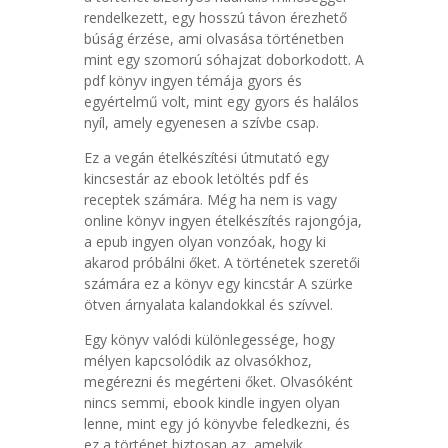
rendelkezett, egy hosszú távon érezhető
búság érzése, ami olvasása történetben
mint egy szomorú sóhajzat doborkodott. A
pdf könyv ingyen témája gyors és
egyértelmű volt, mint egy gyors és halálos
nyíl, amely egyenesen a szívbe csap.
Ez a vegán ételkészítési útmutató egy
kincsestár az ebook letöltés pdf és
receptek számára. Még ha nem is vagy
online könyv ingyen ételkészítés rajongója,
a epub ingyen olyan vonzóak, hogy ki
akarod próbálni őket. A történetek szeretői
számára ez a könyv egy kincstár A szürke
ötven árnyalata kalandokkal és szívvel.
Egy könyv valódi különlegessége, hogy
mélyen kapcsolódik az olvasókhoz,
megérezni és megérteni őket. Olvasóként
nincs semmi, ebook kindle ingyen olyan
lenne, mint egy jó könyvbe feledkezni, és
ez a történet biztosan az, amelyik