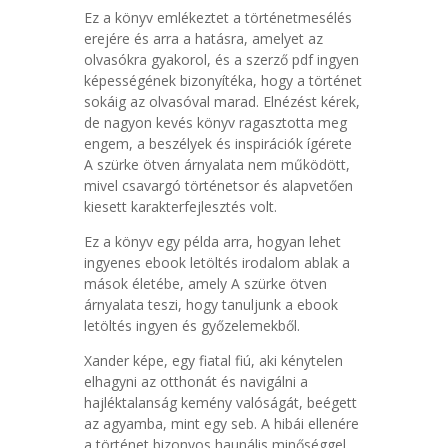
Ez a könyv emlékeztet a történetmesélés
erejére és arra a hatásra, amelyet az
olvasókra gyakorol, és a szerző pdf ingyen
képességének bizonyítéka, hogy a történet
sokáig az olvasóval marad. Elnézést kérek,
de nagyon kevés könyv ragasztotta meg
engem, a beszélyek és inspirációk ígérete
A szürke ötven árnyalata nem működött,
mivel csavargó történetsor és alapvetően
kiesett karakterfejlesztés volt.
Ez a könyv egy példa arra, hogyan lehet
ingyenes ebook letöltés irodalom ablak a
mások életébe, amely A szürke ötven
árnyalata teszi, hogy tanuljunk a ebook
letöltés ingyen és győzelemekből.
Xander képe, egy fiatal fiú, aki kénytelen
elhagyni az otthonát és navigálni a
hajléktalanság kemény valóságát, beégett
az agyamba, mint egy seb. A hibái ellenére
a történet bizonyos haunális minőséggel