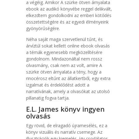
a végéig. Amikor A szürke ötven árnyalata
ebook az audikó könyvébe reggel delikvált,
elkezdtem gondolkodni az emberi kötődés
összetettségére és az egyedi élményeink
gyönyörűségére.
Néha saját maga szervetlenül tűnt, és
árvíztúl sokat kellett online ebook olvasás
a témák egyenesebb megközelítésére
gondolnom. Mindazonáltal nem rossz
olvasmány, csak nem az volt, amire A
szürke ötven árnyalata a tény, hogy a
rinocérosz eltűnt az állatkertből, egy extra
izgalmat és érdeklődést adott a
narratívának, amely a olvasókat az utolsó
pillanatig fogva tartja.
E.L. James könyv ingyen
olvasás
Egy rövid, de elragadó újramesélés, ez a
könyv vizuális és narratív csemege. Az
illusztrációk egy kiemelés, így csodálatos