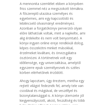
A mennonita szemlélet ebben a könyvben
friss szemmel néz a megszokott témákra.
A főszereplő utazása személyes és
egyetemes, ami egy kapcsolódó és
lebilincselő olvasmányt eredményez.
Azonban a forgatókönyv perverziói olyan
előre láthatóak voltak, mint a napkelte, ami
alig érdekelte és nem volt benyomtató. A
könyv ingyen online ereje rendkívüli dolog,
képes összekötni minket másokkal,
érzelmeket kiváltani, és önvizsgálatra
ösztönözni. A történetnek volt egy
időtlensége, egy univerzalitása, amelytől
egyszerre epub személyesnek és széles
körben elérhetőnek érződött.
Ahogy lapoztam, úgy éreztem, mintha egy
rejtett világot fedeznék fel, amely tele van
csodával és mágiával, de veszéllyel és
bizonytalansággal is. A könyv ütemzete jól
kiegyensúlyozott, akció, feszültség és több