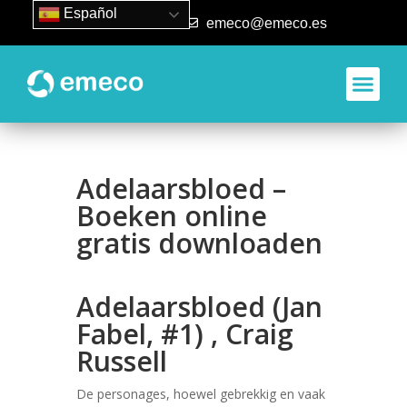
Español
93 840 50 80
emeco@emeco.es
Adelaarsbloed –
Boeken online
gratis downloaden
Adelaarsbloed (Jan
Fabel, #1) , Craig
Russell
De personages, hoewel gebrekkig en vaak