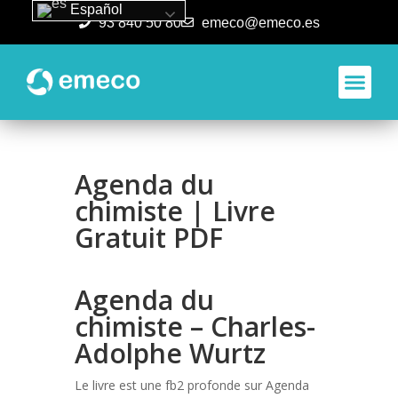
Español
93 840 50 80
emeco@emeco.es
Aplicacione
Agenda du
chimiste | Livre
Gratuit PDF
Agenda du
chimiste – Charles-
Adolphe Wurtz
Le livre est une fb2 profonde sur Agenda