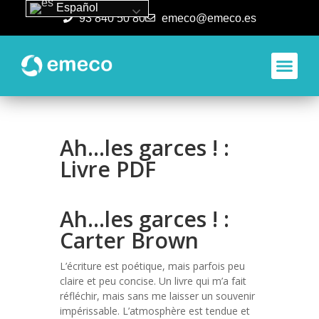
Español
93 840 50 80
emeco@emeco.es
Aplicacione
Ah…les garces ! :
Livre PDF
Ah…les garces ! :
Carter Brown
L’écriture est poétique, mais parfois peu
claire et peu concise. Un livre qui m’a fait
réfléchir, mais sans me laisser un souvenir
impérissable. L’atmosphère est tendue et