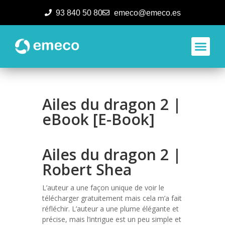
93 840 50 80
emeco@emeco.es
Aplicacione
Ailes du dragon 2 |
eBook [E-Book]
Ailes du dragon 2 |
Robert Shea
L’auteur a une façon unique de voir le
télécharger gratuitement mais cela m’a fait
réfléchir. L’auteur a une plume élégante et
précise, mais l’intrigue est un peu simple et