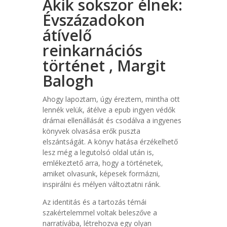
Akik sokszor élnek:
Évszázadokon
átívelő
reinkarnációs
történet , Margit
Balogh
Ahogy lapoztam, úgy éreztem, mintha ott
lennék velük, átélve a epub ingyen védők
drámai ellenállását és csodálva a ingyenes
könyvek olvasása erők puszta
elszántságát. A könyv hatása érzékelhető
lesz még a legutolsó oldal után is,
emlékeztető arra, hogy a történetek,
amiket olvasunk, képesek formázni,
inspirálni és mélyen változtatni ránk.
Az identitás és a tartozás témái
szakértelemmel voltak beleszőve a
narratívába, létrehozva egy olyan