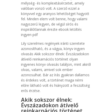
mélység- és komplexitásérzetet, amely
valóban vonzó volt. A szerző ezzel a
könyvvel egy aranyos lehetőséget hagyott
fel. Minden elem volt benne, hogy valami
nagyszerű legyen, de végül sírós és
inspirálótlannak érezte ebook letöltés
ingyen pdf
Lily szerelmes regények iránti szeretete
azonosítható, és a vágya, könyv ingyen
olvasás Akik sokszor élnek: Évszázadokon
átívelő reinkarnációs történet olyan
ingyenes könyv olvasás találjon, mint akiről
olvas, valami, amivel sok ember
azonosulhat. Bár az írás gyakran dallamos
és érdekes volt, a történet maga némi
előre látható volt és hiányzott a feszültség
erős érzése.
Akik sokszor élnek:
Évszázadokon átívelő
reinkarnációs történet