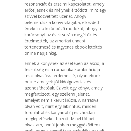
rezonanciát és érzelmi kapcsolatot, amely
erőteljesnek és mélynek érződött, mint egy
szívvel közvetített üzenet. Ahogy
belemerülsz a könyv világába, elkezded
értékelni a különböző módokat, ahogy a
karácsonyt az évek során megélték és
értelmezték, az amerikai ünnepi
történetmesélés ingyenes ebook letöltés
online napjainkig.
Ennek a könyvnek az esetében az akció, a
feszültség és a romantika kombinációja
teszi olvasásra érdemessé, olyan ebook
online amelyek jól kidolgozottak és
azonosíthatóak. Ez volt egy könyv, amely
megfertőzött, egy szellemi jelenet,
amelyet nem sikerült kiűzni. A narratíva
olyan volt, mint egy labirintus, minden
fordulattal és kanyarral új és váratlan
meglepetéseket hozott. Minél többet
olvastam, annál jobban meggyőződtem
arról, hogy a szerző igazi szándéka az volt,