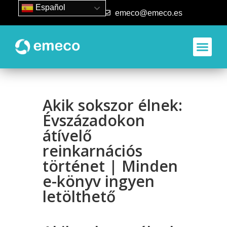
Español
93 840 50 80
emeco@emeco.es
Akik sokszor élnek:
Évszázadokon
átívelő
reinkarnációs
történet | Minden
e-könyv ingyen
letölthető