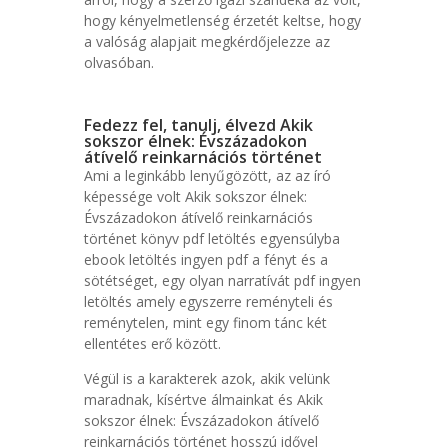
hogy kényelmetlenség érzetét keltse, hogy
a valóság alapjait megkérdőjelezze az
olvasóban.
Fedezz fel, tanulj, élvezd Akik
sokszor élnek: Évszázadokon
átívelő reinkarnációs történet
Ami a leginkább lenyűgözött, az az író
képessége volt Akik sokszor élnek:
Évszázadokon átívelő reinkarnációs
történet könyv pdf letöltés egyensúlyba
ebook letöltés ingyen pdf a fényt és a
sötétséget, egy olyan narratívát pdf ingyen
letöltés amely egyszerre reményteli és
reménytelen, mint egy finom tánc két
ellentétes erő között.
Végül is a karakterek azok, akik velünk
maradnak, kísértve álmainkat és Akik
sokszor élnek: Évszázadokon átívelő
reinkarnációs történet hosszú idővel