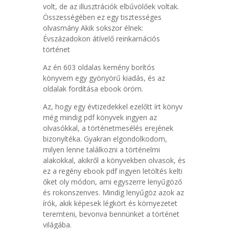
volt, de az illusztrációk elbűvölőek voltak.
Összességében ez egy tisztességes
olvasmány Akik sokszor élnek:
Évszázadokon átívelő reinkarnációs
történet
Az én 603 oldalas kemény borítós
könyvem egy gyönyörű kiadás, és az
oldalak fordítása ebook öröm.
Az, hogy egy évtizedekkel ezelőtt írt könyv
még mindig pdf könyvek ingyen az
olvasókkal, a történetmesélés erejének
bizonyítéka. Gyakran elgondolkodom,
milyen lenne találkozni a történelmi
alakokkal, akikről a könyvekben olvasok, és
ez a regény ebook pdf ingyen letöltés kelti
őket oly módon, ami egyszerre lenyűgöző
és rokonszenves. Mindig lenyűgöz azok az
írók, akik képesek légkört és környezetet
teremteni, bevonva bennünket a történet
világába.