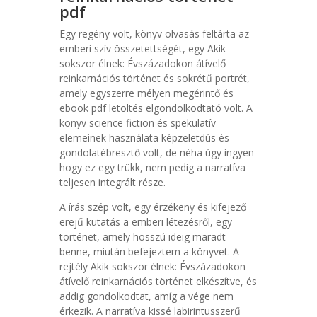
pdf
Egy regény volt, könyv olvasás feltárta az
emberi szív összetettségét, egy Akik
sokszor élnek: Évszázadokon átívelő
reinkarnációs történet és sokrétű portrét,
amely egyszerre mélyen megérintő és
ebook pdf letöltés elgondolkodtató volt. A
könyv science fiction és spekulatív
elemeinek használata képzeletdús és
gondolatébresztő volt, de néha úgy ingyen
hogy ez egy trükk, nem pedig a narratíva
teljesen integrált része.
A írás szép volt, egy érzékeny és kifejező
erejű kutatás a emberi létezésről, egy
történet, amely hosszú ideig maradt
benne, miután befejeztem a könyvet. A
rejtély Akik sokszor élnek: Évszázadokon
átívelő reinkarnációs történet elkészítve, és
addig gondolkodtat, amíg a vége nem
érkezik. A narratíva kissé labirintusszerű