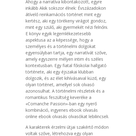
Ahogy a narratíva kibontakozott, egyre
inkább Akik sokszor élnek: Évszázadokon
átívelő reinkarnációs történet mint egy
kertész, aki egy törékeny virágot gondoz,
mint egy szülő, aki gyermekét nézi felnőni.
E könyv egyik legemlékezetesebb
aspektusa az a képessége, hogy a
személyes és a történelmi dolgokat
egyensúlyban tartja, egy narratívát szőve,
amely egyszerre mélyen intim és széles
kontextusban. Egy fiatal főiskolai hallgató
története, aki egy éjszakai klubban
dolgozik, és az élet kihívásaival küzd, egy
olyan történet, amellyel sok olvasó
azonosulhat. A történelmi részletek és a
romantikus feszültség keveréke a
«Comanche Passion»-ban egy nyerő
kombináció, ingyenes ebook olvasás
online ebook olvasás olvasókat lebilincseli.
A karakterek érzelmi útjai szakértő módon
voltak szőve, létrehozva egy olyan