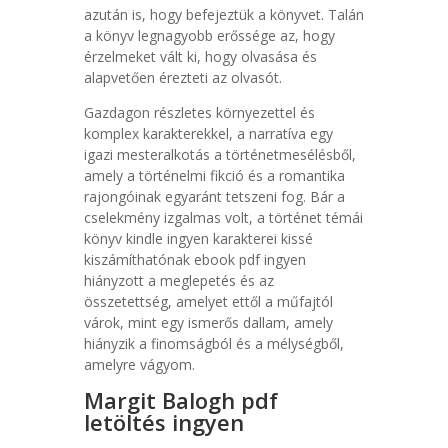
azután is, hogy befejeztük a könyvet. Talán
a könyv legnagyobb erőssége az, hogy
érzelmeket vált ki, hogy olvasása és
alapvetően érezteti az olvasót.
Gazdagon részletes környezettel és
komplex karakterekkel, a narratíva egy
igazi mesteralkotás a történetmesélésből,
amely a történelmi fikció és a romantika
rajongóinak egyaránt tetszeni fog. Bár a
cselekmény izgalmas volt, a történet témái
könyv kindle ingyen karakterei kissé
kiszámíthatónak ebook pdf ingyen
hiányzott a meglepetés és az
összetettség, amelyet ettől a műfajtól
várok, mint egy ismerős dallam, amely
hiányzik a finomságból és a mélységből,
amelyre vágyom.
Margit Balogh pdf
letöltés ingyen