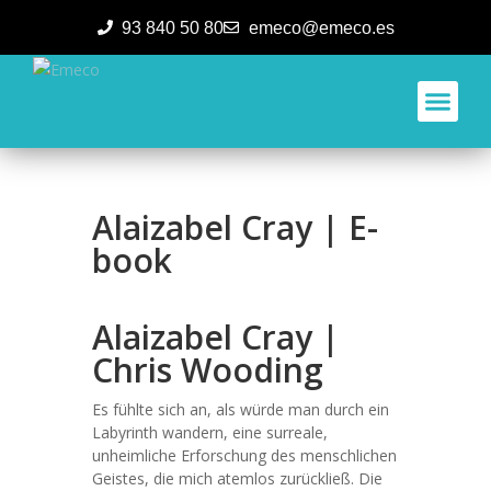
93 840 50 80
emeco@emeco.es
Aplicacione
Alaizabel Cray | E-
book
Alaizabel Cray |
Chris Wooding
Es fühlte sich an, als würde man durch ein
Labyrinth wandern, eine surreale,
unheimliche Erforschung des menschlichen
Geistes, die mich atemlos zurückließ. Die