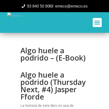
93 840 50 80
emeco@emeco.es
Aplicacione
Algo huele a
podrido – (E-Book)
Algo huele a
podrido (Thursday
Next, #4) Jasper
Fforde
La historia de este libro es una de