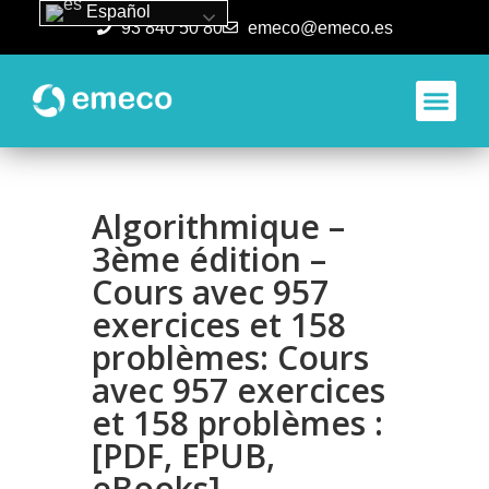
Español
93 840 50 80
emeco@emeco.es
Aplicacione
Algorithmique –
3ème édition –
Cours avec 957
exercices et 158
problèmes: Cours
avec 957 exercices
et 158 problèmes :
[PDF, EPUB,
eBooks]