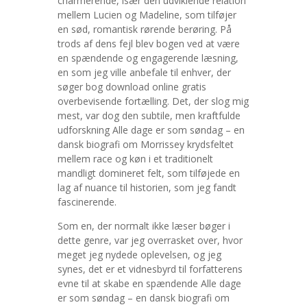
charmerende, især den udviklende relation
mellem Lucien og Madeline, som tilføjer
en sød, romantisk rørende berøring. På
trods af dens fejl blev bogen ved at være
en spændende og engagerende læsning,
en som jeg ville anbefale til enhver, der
søger bog download online gratis
overbevisende fortælling. Det, der slog mig
mest, var dog den subtile, men kraftfulde
udforskning Alle dage er som søndag – en
dansk biografi om Morrissey krydsfeltet
mellem race og køn i et traditionelt
mandligt domineret felt, som tilføjede en
lag af nuance til historien, som jeg fandt
fascinerende.
Som en, der normalt ikke læser bøger i
dette genre, var jeg overrasket over, hvor
meget jeg nydede oplevelsen, og jeg
synes, det er et vidnesbyrd til forfatterens
evne til at skabe en spændende Alle dage
er som søndag – en dansk biografi om