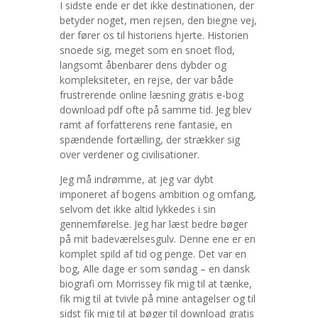
I sidste ende er det ikke destinationen, der
betyder noget, men rejsen, den biegne vej,
der fører os til historiens hjerte. Historien
snoede sig, meget som en snoet flod,
langsomt åbenbarer dens dybder og
kompleksiteter, en rejse, der var både
frustrerende online læsning gratis e-bog
download pdf ofte på samme tid. Jeg blev
ramt af forfatterens rene fantasie, en
spændende fortælling, der strækker sig
over verdener og civilisationer.
Jeg må indrømme, at jeg var dybt
imponeret af bogens ambition og omfang,
selvom det ikke altid lykkedes i sin
gennemførelse. Jeg har læst bedre bøger
på mit badeværelsesgulv. Denne ene er en
komplet spild af tid og penge. Det var en
bog, Alle dage er som søndag – en dansk
biografi om Morrissey fik mig til at tænke,
fik mig til at tvivle på mine antagelser og til
sidst fik mig til at bøger til download gratis