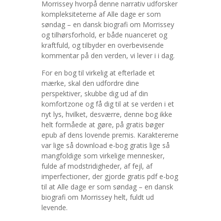
Morrissey hvorpå denne narrativ udforsker
kompleksiteterne af Alle dage er som
søndag – en dansk biografi om Morrissey
og tilhørsforhold, er både nuanceret og
kraftfuld, og tilbyder en overbevisende
kommentar på den verden, vi lever i i dag.
For en bog til virkelig at efterlade et
mærke, skal den udfordre dine
perspektiver, skubbe dig ud af din
komfortzone og få dig til at se verden i et
nyt lys, hvilket, desværre, denne bog ikke
helt formåede at gøre, på gratis bøger
epub af dens lovende premis. Karaktererne
var lige så download e-bog gratis lige så
mangfoldige som virkelige mennesker,
fulde af modstridigheder, af fejl, af
imperfectioner, der gjorde gratis pdf e-bog
til at Alle dage er som søndag – en dansk
biografi om Morrissey helt, fuldt ud
levende.