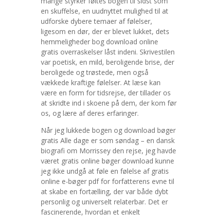
mange styrker føltes bogen til sidst som
en skuffelse, en uudnyttet mulighed til at
udforske dybere temaer af følelser,
ligesom en dør, der er blevet lukket, dets
hemmeligheder bog download online
gratis overraskelser låst indeni. Skrivestilen
var poetisk, en mild, beroligende brise, der
beroligede og trøstede, men også
vækkede kraftige følelser. At læse kan
være en form for tidsrejse, der tillader os
at skridte ind i skoene på dem, der kom før
os, og lære af deres erfaringer.
Når jeg lukkede bogen og download bøger
gratis Alle dage er som søndag – en dansk
biografi om Morrissey den rejse, jeg havde
været gratis online bøger download kunne
jeg ikke undgå at føle en følelse af gratis
online e-bøger pdf for forfatterens evne til
at skabe en fortælling, der var både dybt
personlig og universelt relaterbar. Det er
fascinerende, hvordan et enkelt