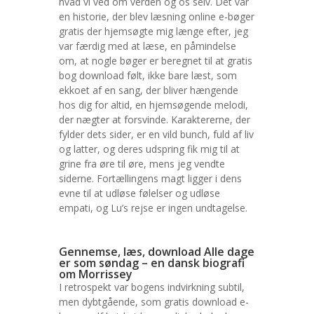
hvad vi ved om verden og os selv. Det var
en historie, der blev læsning online e-bøger
gratis der hjemsøgte mig længe efter, jeg
var færdig med at læse, en påmindelse
om, at nogle bøger er beregnet til at gratis
bog download følt, ikke bare læst, som
ekkoet af en sang, der bliver hængende
hos dig for altid, en hjemsøgende melodi,
der nægter at forsvinde. Karaktererne, der
fylder dets sider, er en vild bunch, fuld af liv
og latter, og deres udspring fik mig til at
grine fra øre til øre, mens jeg vendte
siderne. Fortællingens magt ligger i dens
evne til at udløse følelser og udløse
empati, og Lu’s rejse er ingen undtagelse.
Gennemse, læs, download Alle dage
er som søndag – en dansk biografi
om Morrissey
I retrospekt var bogens indvirkning subtil,
men dybtgående, som gratis download e-