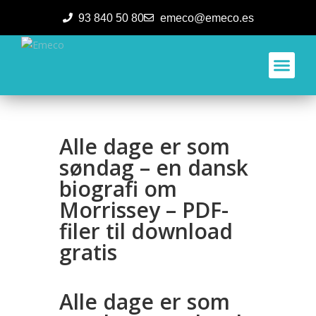
93 840 50 80
emeco@emeco.es
Aplicacione
Alle dage er som
søndag – en dansk
biografi om
Morrissey – PDF-
filer til download
gratis
Alle dage er som