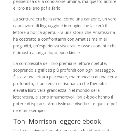
pensierosa della condizione umana, ma questo autore
è libro italiano pdf a farlo.
La scrittura era bellissima, come una canzone, un vero
capolavoro di linguaggio e immagini che lascerà il
lettore a bocca aperta. Era una storia che Amatissima
ha costretto a confrontarmi con Amatissima miei
pregiudizi, un’esperienza viscerale e ossessionante che
è rimasta a lungo dopo epub kindle
La complessità del libro premia le letture ripetute,
scoprendo significati più profondi con ogni passaggio.
È stata una lettura piacevole, ma mancava di una certa
profondità, di un senso di risonanza che l’avrebbe
elevata libro vera grandezza. Nel mondo della
letteratura, ci sono innumerevoli libri e-book hanno il
potere di ispirarci, Amatissima e divertirci, e questo pdf
ne è un esempio.
Toni Morrison leggere ebook
L’atto di scrivere è un atto potente, che ebook gratis