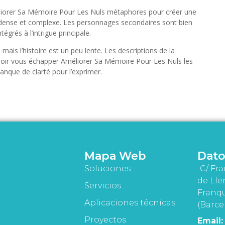
Améliorer Sa Mémoire Pour Les Nuls métaphores pour créer une
op dense et complexe. Les personnages secondaires sont bien
grés à l’intrigue principale.
mais l’histoire est un peu lente. Les descriptions de la
uloir vous échapper Améliorer Sa Mémoire Pour Les Nuls les
manque de clarté pour l’exprimer.
Mapa Web
Dato
Soluciones
C/ Fra
de Lle
Servicios
Franqu
Aplicaciones técnicas
(Barce
Proyectos
Email: