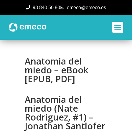
93 840 50 80
emeco@emeco.es
Aplicacione
Anatomia del
miedo – eBook
[EPUB, PDF]
Anatomia del
miedo (Nate
Rodriguez, #1) –
Jonathan Santlofer